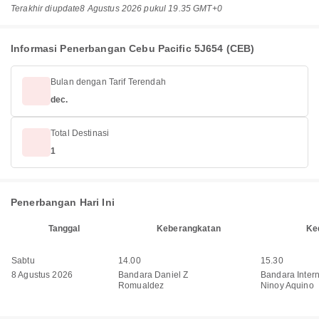
Terakhir diupdate
8 Agustus 2026 pukul 19.35 GMT+0
Informasi Penerbangan Cebu Pacific 5J654 (CEB)
Bulan dengan Tarif Terendah
dec.
Total Destinasi
1
Penerbangan Hari Ini
Tanggal
Keberangkatan
Ke
Sabtu
14.00
15.30
8 Agustus 2026
Bandara Daniel Z
Bandara Inter
Romualdez
Ninoy Aquino