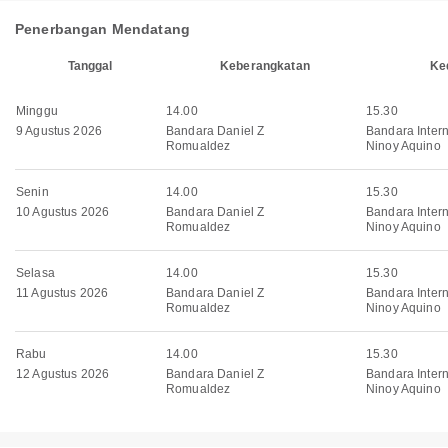
Penerbangan Mendatang
Tanggal
Keberangkatan
Ke
Minggu
14.00
15.30
9 Agustus 2026
Bandara Daniel Z
Bandara Inter
Romualdez
Ninoy Aquino
Senin
14.00
15.30
10 Agustus 2026
Bandara Daniel Z
Bandara Inter
Romualdez
Ninoy Aquino
Selasa
14.00
15.30
11 Agustus 2026
Bandara Daniel Z
Bandara Inter
Romualdez
Ninoy Aquino
Rabu
14.00
15.30
12 Agustus 2026
Bandara Daniel Z
Bandara Inter
Romualdez
Ninoy Aquino