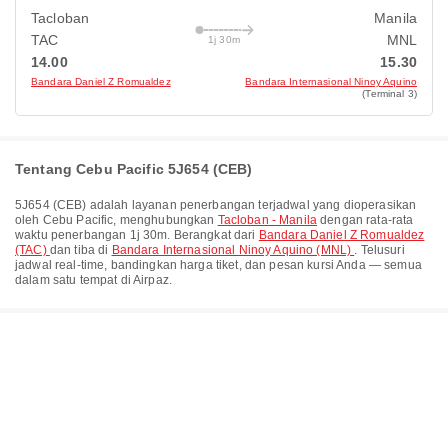
Tacloban
Manila
TAC
MNL
1j 30m
14.00
15.30
Bandara Daniel Z Romualdez
Bandara Internasional Ninoy Aquino
(Terminal 3)
Tentang Cebu Pacific 5J654 (CEB)
5J654
(
CEB
) adalah layanan penerbangan terjadwal yang dioperasikan
oleh
Cebu Pacific
, menghubungkan
Tacloban - Manila
dengan rata-rata
waktu penerbangan
1j 30m
. Berangkat dari
Bandara Daniel Z Romualdez
(TAC)
dan tiba di
Bandara Internasional Ninoy Aquino (MNL)
. Telusuri
jadwal real-time, bandingkan harga tiket, dan pesan kursi Anda — semua
dalam satu tempat di Airpaz.