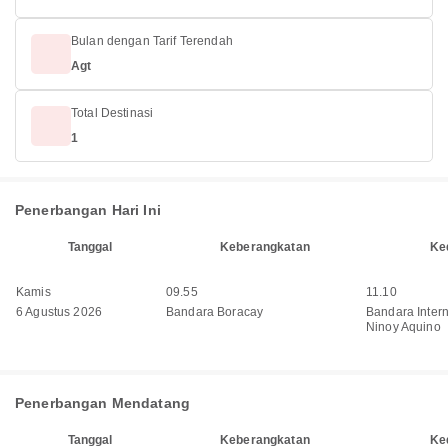
Bulan dengan Tarif Terendah
Agt
Total Destinasi
1
Penerbangan Hari Ini
Tanggal
Keberangkatan
Ke
Kamis
09.55
11.10
6 Agustus 2026
Bandara Boracay
Bandara Inter
Ninoy Aquino
Penerbangan Mendatang
Tanggal
Keberangkatan
Ke