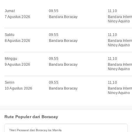
Jumat
09.55
11.10
7 Agustus 2026
Bandara Boracay
Bandara Inter
Ninoy Aquino
Sabtu
09.55
11.10
8 Agustus 2026
Bandara Boracay
Bandara Inter
Ninoy Aquino
Minggu
09.55
11.10
9 Agustus 2026
Bandara Boracay
Bandara Inter
Ninoy Aquino
Senin
09.55
11.10
10 Agustus 2026
Bandara Boracay
Bandara Inter
Ninoy Aquino
Rute Populer dari Boracay
Tiket Pesawat dari Boracay ke Manila