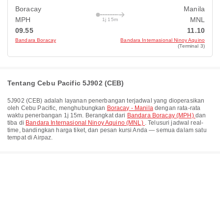
Boracay
Manila
MPH
MNL
1j 15m
09.55
11.10
Bandara Boracay
Bandara Internasional Ninoy Aquino
(Terminal 3)
Tentang Cebu Pacific 5J902 (CEB)
5J902
(
CEB
) adalah layanan penerbangan terjadwal yang dioperasikan
oleh
Cebu Pacific
, menghubungkan
Boracay - Manila
dengan rata-rata
waktu penerbangan
1j 15m
. Berangkat dari
Bandara Boracay (MPH)
dan
tiba di
Bandara Internasional Ninoy Aquino (MNL)
. Telusuri jadwal real-
time, bandingkan harga tiket, dan pesan kursi Anda — semua dalam satu
tempat di Airpaz.