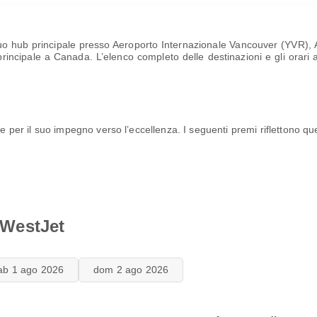
 suo hub principale presso Aeroporto Internazionale Vancouver (YVR),
incipale a Canada. L’elenco completo delle destinazioni e gli orari a
re per il suo impegno verso l’eccellenza. I seguenti premi riflettono q
i WestJet
ab 1 ago 2026
dom 2 ago 2026