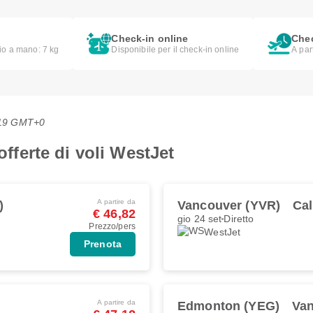
Check-in online
Chec
lio a mano: 7 kg
Disponibile per il check-in online
A par
5:19 GMT+0
offerte di voli WestJet
A partire da
)
Vancouver (YVR)
Cal
€ 46,82
gio 24 set
Diretto
Prezzo/pers
WestJet
Prenota
A partire da
Edmonton (YEG)
Van