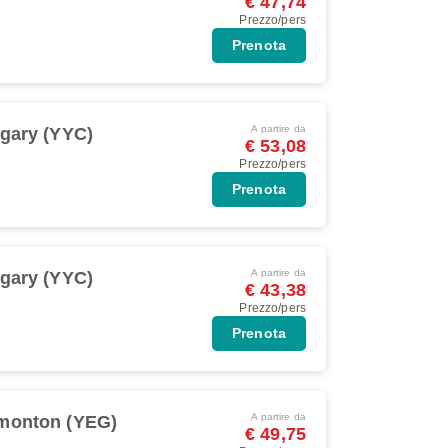
€ 47,74
Prezzo/pers
Prenota
A partire da
gary (YYC)
€ 53,08
Prezzo/pers
Prenota
A partire da
gary (YYC)
€ 43,38
Prezzo/pers
Prenota
A partire da
monton (YEG)
€ 49,75