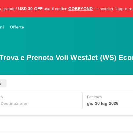
a grande!
USD 30 OFF
usa il codice
GOBEYOND
! – scarica l'app e re
ni
Offerte
Trova e Prenota Voli WestJet (WS) Ec
y
A
Partenza
gio 30 lug 2026