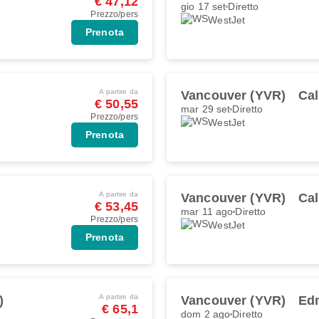
€ 47,12
gio 17 set
Diretto
Prezzo/pers
WestJet
Prenota
A partire da
Vancouver (YVR)
Cal
€ 50,55
mar 29 set
Diretto
Prezzo/pers
WestJet
Prenota
A partire da
Vancouver (YVR)
Cal
€ 53,45
mar 11 ago
Diretto
Prezzo/pers
WestJet
Prenota
A partire da
)
Vancouver (YVR)
Ed
€ 65,1
dom 2 ago
Diretto