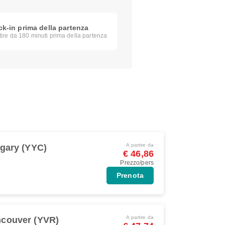
k-in prima della partenza
tire da 180 minuti prima della partenza
A partire da
gary (YYC)
€ 46,86
Prezzo/pers
Prenota
A partire da
couver (YVR)