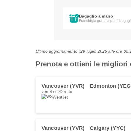
Bagaglio a mano
Franchigia gratuita per il bagag
Ultimo aggiornamento il
29 luglio 2026 alle ore 0
Prenota e ottieni le migliori 
Vancouver (YVR)
Edmonton (YEG
ven 4 set
Diretto
WestJet
Vancouver (YVR)
Calgary (YYC)