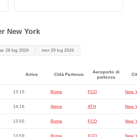
per New York
ar 28 lug 2026
mer 29 lug 2026
Aeroporto di
Arriva
Città Partenza
Ci
partenza
13:15
Rome
FCO
New Y
14:16
Atene
ATH
New Y
13:55
Rome
FCO
New Y
13:59
Rome
FCO
New Y