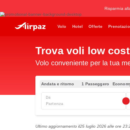
Risparmia all
Volo
Hotel
Offerte
Prenotazio
Trova voli low cos
Volo conveniente per la tua met
Andata e ritorno
1 Passeggero
Econom
Da
Ultimo aggiornamento il
25 luglio 2026 alle ore 2