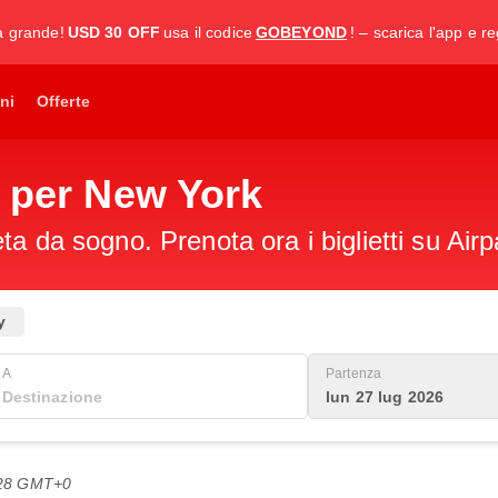
a grande!
USD 30 OFF
usa il codice
GOBEYOND
! – scarica l'app e re
ni
Offerte
t per New York
a da sogno. Prenota ora i biglietti su Airp
y
A
Partenza
lun 27 lug 2026
3:28 GMT+0