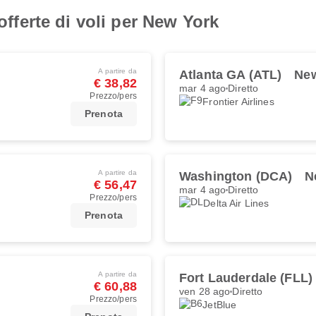
 offerte di voli per New York
A partire da
Atlanta GA (ATL)
New
€ 38,82
mar 4 ago
Diretto
Prezzo/pers
Frontier Airlines
Prenota
A partire da
Washington (DCA)
N
€ 56,47
mar 4 ago
Diretto
Prezzo/pers
Delta Air Lines
Prenota
A partire da
Fort Lauderdale (FLL)
€ 60,88
ven 28 ago
Diretto
Prezzo/pers
JetBlue