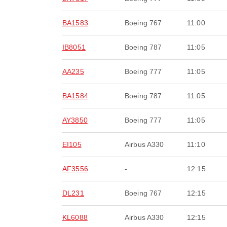
BA1583
Boeing 767
11:00
IB8051
Boeing 787
11:05
AA235
Boeing 777
11:05
BA1584
Boeing 787
11:05
AY3850
Boeing 777
11:05
EI105
Airbus A330
11:10
AF3556
-
12:15
DL231
Boeing 767
12:15
KL6088
Airbus A330
12:15