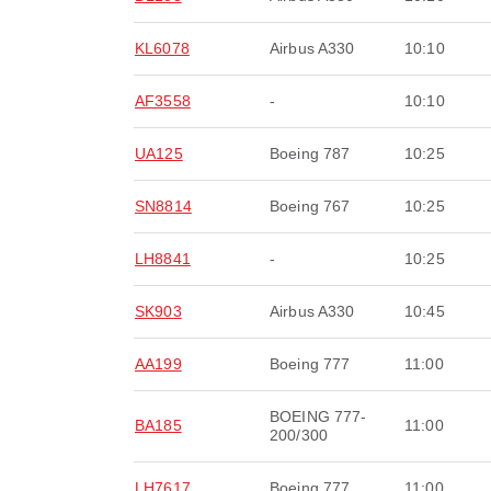
KL6078
Airbus A330
10:10
AF3558
-
10:10
UA125
Boeing 787
10:25
SN8814
Boeing 767
10:25
LH8841
-
10:25
SK903
Airbus A330
10:45
AA199
Boeing 777
11:00
BOEING 777-
BA185
11:00
200/300
LH7617
Boeing 777
11:00