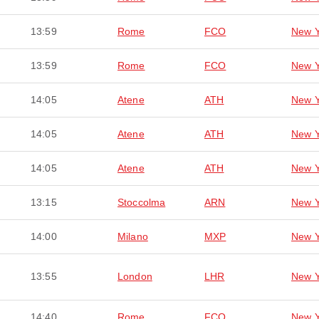
13:59
Rome
FCO
New Y
13:59
Rome
FCO
New Y
14:05
Atene
ATH
New Y
14:05
Atene
ATH
New Y
14:05
Atene
ATH
New Y
13:15
Stoccolma
ARN
New Y
14:00
Milano
MXP
New Y
13:55
London
LHR
New Y
14:40
Rome
FCO
New Y