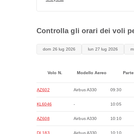
Controlla gli orari dei voli 
dom 26 lug 2026
lun 27 lug 2026
m
Volo N.
Modello Aereo
Parte
AZ602
Airbus A330
09:30
KL6046
-
10:05
AZ608
Airbus A330
10:10
DL183
Airbus A330
10:10