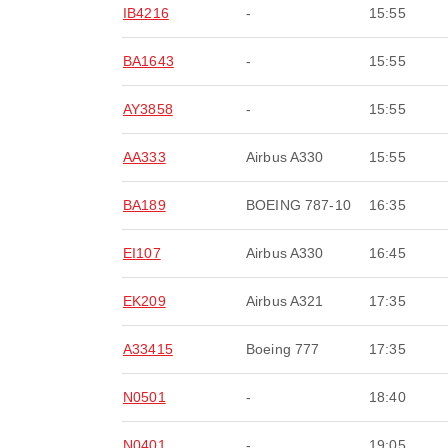
IB4216
-
15:55
BA1643
-
15:55
AY3858
-
15:55
AA333
Airbus A330
15:55
BA189
BOEING 787-10
16:35
EI107
Airbus A330
16:45
EK209
Airbus A321
17:35
A33415
Boeing 777
17:35
N0501
-
18:40
N0401
-
19:05