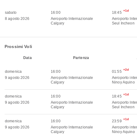
+1d
sabato
16:00
18:45
8 agosto 2026
Aeroporto Internazionale
Aeroporto Inte
Calgary
Seul Incheon
Prossimi Voli
Data
Partenza
+2d
domenica
16:00
01:55
9 agosto 2026
Aeroporto Internazionale
Aeroporto inte
Calgary
Ninoy Aquino
+1d
domenica
16:00
18:45
9 agosto 2026
Aeroporto Internazionale
Aeroporto Inte
Calgary
Seul Incheon
+1d
domenica
16:00
23:59
9 agosto 2026
Aeroporto Internazionale
Aeroporto inte
Calgary
Ninoy Aquino