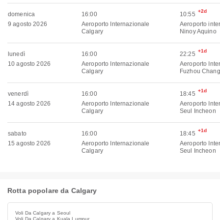
+2d
domenica
16:00
10:55
9 agosto 2026
Aeroporto Internazionale
Aeroporto inte
Calgary
Ninoy Aquino
+1d
lunedì
16:00
22:25
10 agosto 2026
Aeroporto Internazionale
Aeroporto Inte
Calgary
Fuzhou Chang
+1d
venerdì
16:00
18:45
14 agosto 2026
Aeroporto Internazionale
Aeroporto Inte
Calgary
Seul Incheon
+1d
sabato
16:00
18:45
15 agosto 2026
Aeroporto Internazionale
Aeroporto Inte
Calgary
Seul Incheon
Rotta popolare da Calgary
Voli Da Calgary a Seoul
Voli Da Calgary a Kuala Lumpur