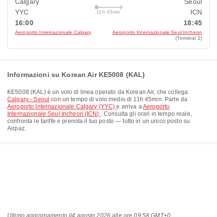
Calgary
Seoul
YYC
ICN
11h 45min
16:00
18:45
Aeroporto Internazionale Calgary
Aeroporto Internazionale Seul Incheon
(Terminal 2)
Informazioni su Korean Air KE5008 (KAL)
KE5008
(
KAL
) è un volo di linea operato da
Korean Air
, che collega
Calgary - Seoul
con un tempo di volo medio di
11h 45min
. Parte da
Aeroporto Internazionale Calgary (YYC)
e arriva a
Aeroporto
Internazionale Seul Incheon (ICN)
. Consulta gli orari in tempo reale,
confronta le tariffe e prenota il tuo posto — tutto in un unico posto su
Airpaz.
Ultimo aggiornamento il
4 agosto 2026 alle ore 09:58 GMT+0