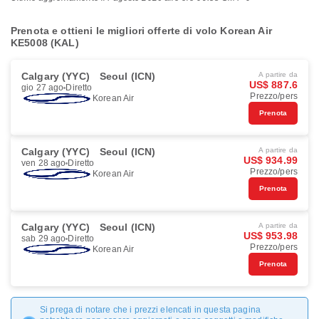
Prenota e ottieni le migliori offerte di volo Korean Air
KE5008 (KAL)
Calgary (YYC)
Seoul (ICN)
A partire da
US$ 887.6
gio 27 ago
Diretto
Prezzo/pers
Korean Air
Prenota
Calgary (YYC)
Seoul (ICN)
A partire da
US$ 934.99
ven 28 ago
Diretto
Prezzo/pers
Korean Air
Prenota
Calgary (YYC)
Seoul (ICN)
A partire da
US$ 953.98
sab 29 ago
Diretto
Prezzo/pers
Korean Air
Prenota
Si prega di notare che i prezzi elencati in questa pagina