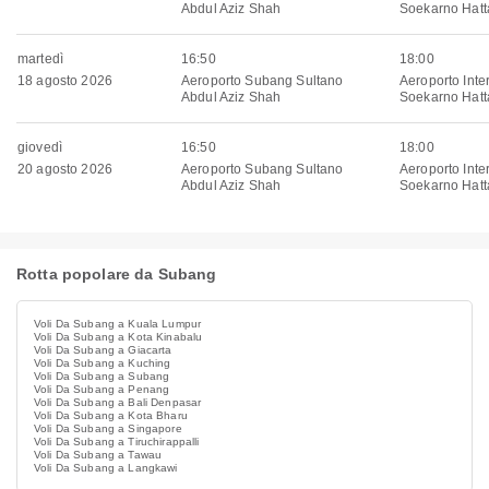
Abdul Aziz Shah
Soekarno Hatt
martedì
16:50
18:00
18 agosto 2026
Aeroporto Subang Sultano
Aeroporto Inte
Abdul Aziz Shah
Soekarno Hatt
giovedì
16:50
18:00
20 agosto 2026
Aeroporto Subang Sultano
Aeroporto Inte
Abdul Aziz Shah
Soekarno Hatt
Rotta popolare da Subang
Voli Da Subang a Kuala Lumpur
Voli Da Subang a Kota Kinabalu
Voli Da Subang a Giacarta
Voli Da Subang a Kuching
Voli Da Subang a Subang
Voli Da Subang a Penang
Voli Da Subang a Bali Denpasar
Voli Da Subang a Kota Bharu
Voli Da Subang a Singapore
Voli Da Subang a Tiruchirappalli
Voli Da Subang a Tawau
Voli Da Subang a Langkawi