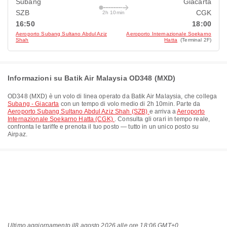
Subang
Giacarta
SZB
CGK
2h 10min
16:50
18:00
Aeroporto Subang Sultano Abdul Aziz
Aeroporto Internazionale Soekarno
Shah
Hatta
(Terminal 2F)
Informazioni su Batik Air Malaysia OD348 (MXD)
OD348
(
MXD
) è un volo di linea operato da
Batik Air Malaysia
, che collega
Subang - Giacarta
con un tempo di volo medio di
2h 10min
. Parte da
Aeroporto Subang Sultano Abdul Aziz Shah (SZB)
e arriva a
Aeroporto
Internazionale Soekarno Hatta (CGK)
. Consulta gli orari in tempo reale,
confronta le tariffe e prenota il tuo posto — tutto in un unico posto su
Airpaz.
Ultimo aggiornamento il
8 agosto 2026 alle ore 18:06 GMT+0