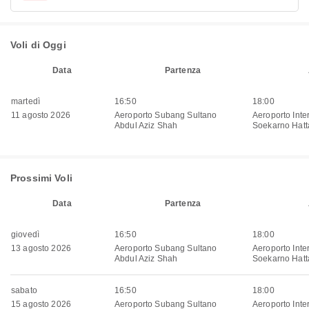
Voli di Oggi
Data
Partenza
martedì
16:50
18:00
11 agosto 2026
Aeroporto Subang Sultano
Aeroporto Inte
Abdul Aziz Shah
Soekarno Hatt
Prossimi Voli
Data
Partenza
giovedì
16:50
18:00
13 agosto 2026
Aeroporto Subang Sultano
Aeroporto Inte
Abdul Aziz Shah
Soekarno Hatt
sabato
16:50
18:00
15 agosto 2026
Aeroporto Subang Sultano
Aeroporto Inte