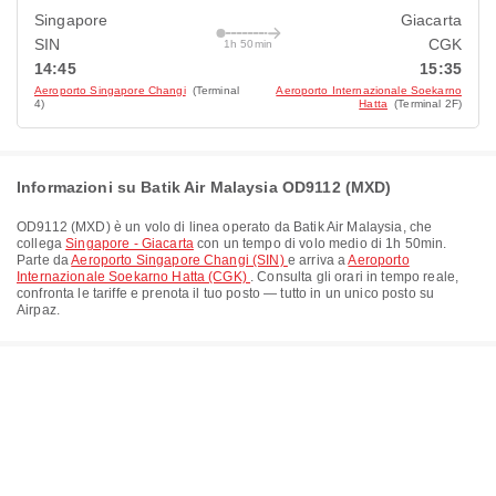
Singapore
Giacarta
SIN
CGK
1h 50min
14:45
15:35
Aeroporto Singapore Changi
(Terminal
Aeroporto Internazionale Soekarno
4)
Hatta
(Terminal 2F)
Informazioni su Batik Air Malaysia OD9112 (MXD)
OD9112
(
MXD
) è un volo di linea operato da
Batik Air Malaysia
, che
collega
Singapore - Giacarta
con un tempo di volo medio di
1h 50min
.
Parte da
Aeroporto Singapore Changi (SIN)
e arriva a
Aeroporto
Internazionale Soekarno Hatta (CGK)
. Consulta gli orari in tempo reale,
confronta le tariffe e prenota il tuo posto — tutto in un unico posto su
Airpaz.