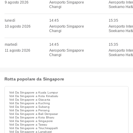
9 agosto 2026
Aeroporto Singapore
Aeroporto Inte
Changi
Soekarno Hatt
lunedì
14:45
15:35
10 agosto 2026
Aeroporto Singapore
Aeroporto Inte
Changi
Soekarno Hatt
martedì
14:45
15:35
11 agosto 2026
Aeroporto Singapore
Aeroporto Inte
Changi
Soekarno Hatt
Rotta popolare da Singapore
Voli Da Singapore a Kuala Lumpur
Voli Da Singapore a Kota Kinabalu
Voli Da Singapore a Giacarta
Voli Da Singapore a Kuching
Voli Da Singapore a Subang
Voli Da Singapore a Penang
Voli Da Singapore a Bali Denpasar
Voli Da Singapore a Kota Bharu
Voli Da Singapore a Singapore
Voli Da Singapore a Tawau
Voli Da Singapore a Tiruchirappalli
Voli Da Singapore a Langkawi