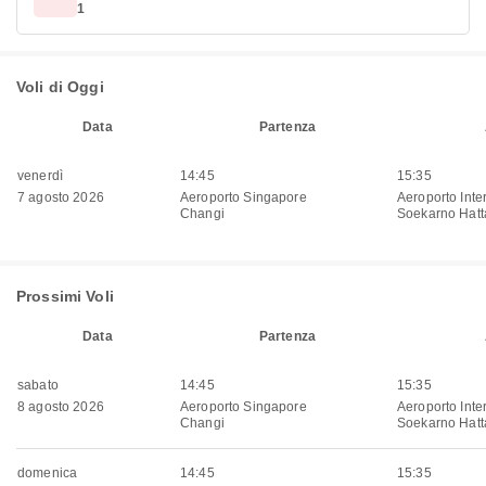
1
Voli di Oggi
Data
Partenza
venerdì
14:45
15:35
7 agosto 2026
Aeroporto Singapore
Aeroporto Inte
Changi
Soekarno Hatt
Prossimi Voli
Data
Partenza
sabato
14:45
15:35
8 agosto 2026
Aeroporto Singapore
Aeroporto Inte
Changi
Soekarno Hatt
domenica
14:45
15:35