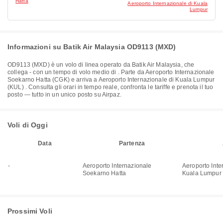
Hatta
Aeroporto Internazionale di Kuala
Lumpur
Informazioni su Batik Air Malaysia OD9113 (MXD)
OD9113
(
MXD
) è un volo di linea operato da
Batik Air Malaysia
, che
collega
-
con un tempo di volo medio di
. Parte da
Aeroporto Internazionale
Soekarno Hatta (CGK)
e arriva a
Aeroporto Internazionale di Kuala Lumpur
(KUL)
. Consulta gli orari in tempo reale, confronta le tariffe e prenota il tuo
posto — tutto in un unico posto su Airpaz.
Voli di Oggi
Data
Partenza
-
Aeroporto Internazionale
Aeroporto Inte
Soekarno Hatta
Kuala Lumpur
Prossimi Voli