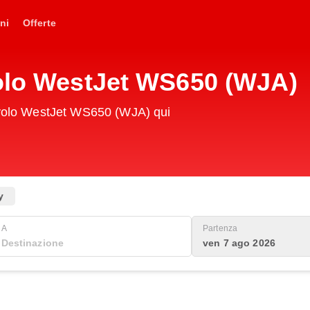
ni
Offerte
Volo WestJet WS650 (WJA)
o volo WestJet WS650 (WJA) qui
y
A
Partenza
ven 7 ago 2026