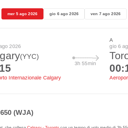
mer 5 ago 2026
gio 6 ago 2026
ven 7 ago 2026
A
ago 2026
gio 6 a
gary
Tor
(YYC)
3h 55min
:15
00:
rto Internazionale Calgary
Aeropor
S650 (WJA)
et
, che collega
Calgary - Toronto
con un tempo di volo medio di
3h 55