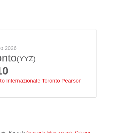
go 2026
onto
(YYZ)
10
to Internazionale Toronto Pearson
min
. Parte da
Aeroporto Internazionale Calgary