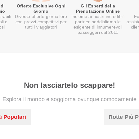
 di
Offerte Esclusive Ogni
Gli Esperti della
gio
Giorno
Prenotazione Online
rabili
Diverse offerte giornaliere
Insieme ai nostri incredibili
Fo
oli e
con prezzi competitivi per
partner, soddisfiamo le
assist
osi
tutti i viaggiatori
esigente di innumerevoli
clie
passeggeri dal 2011
Non lasciartelo scappare!
Esplora il mondo e soggiorna ovunque comodamente
ù Popolari
Rotte Più P