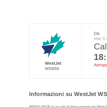
Da
mer 5 
Cal
18
WestJet
Aeropo
WS650
Informazioni su WestJet W
WS650
(
WJA
) è un volo di linea operato da
WestJ