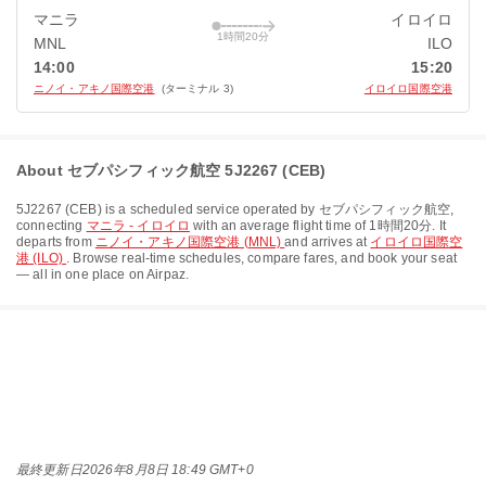
マニラ
イロイロ
1時間20分
MNL
ILO
14:00
15:20
ニノイ・アキノ国際空港
(ターミナル 3)
イロイロ国際空港
About セブパシフィック航空 5J2267 (CEB)
5J2267
(
CEB
) is a scheduled service operated by
セブパシフィック航空
,
connecting
マニラ - イロイロ
with an average flight time of
1時間20分
. It
departs from
ニノイ・アキノ国際空港 (MNL)
and arrives at
イロイロ国際空
港 (ILO)
. Browse real-time schedules, compare fares, and book your seat
— all in one place on Airpaz.
最終更新日
2026年8月8日 18:49 GMT+0