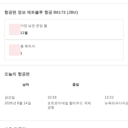
항공편 정보 제트블루 항공 B6172 (JBU)
가장 낮은 운임 월
12월
총 목적지
1
오늘의 항공편
날짜
출발
금요일
10:38
13:32
2026년 8월 14일
포트로더데일 할리우드 국제
뉴욕라과디아
공항