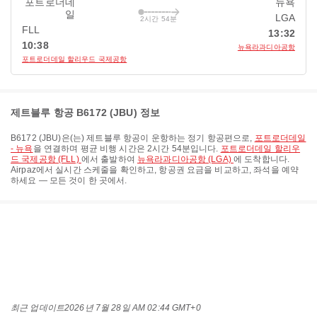
포트로더데
뉴욕
일
LGA
2시간 54분
FLL
13:32
10:38
뉴욕라과디아공항
포트로더데일 할리우드 국제공항
제트블루 항공 B6172 (JBU) 정보
B6172
(
JBU
)은(는)
제트블루 항공
이 운항하는 정기 항공편으로,
포트로더데일
- 뉴욕
을 연결하며 평균 비행 시간은
2시간 54분
입니다.
포트로더데일 할리우
드 국제공항 (FLL)
에서 출발하여
뉴욕라과디아공항 (LGA)
에 도착합니다.
Airpaz에서 실시간 스케줄을 확인하고, 항공권 요금을 비교하고, 좌석을 예약
하세요 — 모든 것이 한 곳에서.
최근 업데이트
2026년 7월 28일 AM 02:44 GMT+0