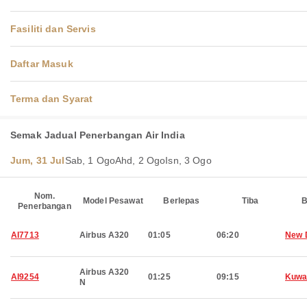
Fasiliti dan Servis
Daftar Masuk
Terma dan Syarat
Semak Jadual Penerbangan Air India
Jum, 31 Jul
Sab, 1 Ogo
Ahd, 2 Ogo
Isn, 3 Ogo
Nom.
Model Pesawat
Berlepas
Tiba
B
Penerbangan
AI7713
Airbus A320
01:05
06:20
New 
Airbus A320
AI9254
01:25
09:15
Kuwa
N