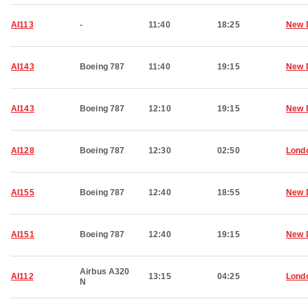
AI113
-
11:40
18:25
New 
AI143
Boeing 787
11:40
19:15
New 
AI143
Boeing 787
12:10
19:15
New 
AI128
Boeing 787
12:30
02:50
Lond
AI155
Boeing 787
12:40
18:55
New 
AI151
Boeing 787
12:40
19:15
New 
Airbus A320
AI112
13:15
04:25
Lond
N