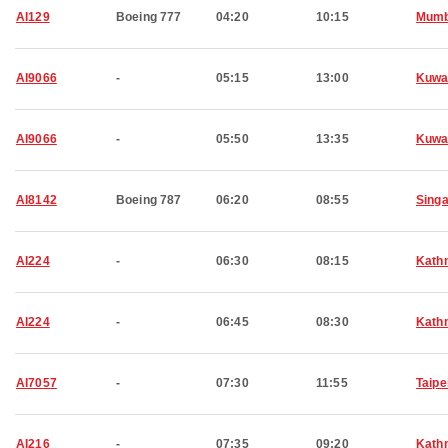
AI129
Boeing 777
04:20
10:15
Mumb
AI9066
-
05:15
13:00
Kuwa
AI9066
-
05:50
13:35
Kuwa
AI8142
Boeing 787
06:20
08:55
Sing
AI224
-
06:30
08:15
Kath
AI224
-
06:45
08:30
Kath
AI7057
-
07:30
11:55
Taipe
AI216
-
07:35
09:20
Kath