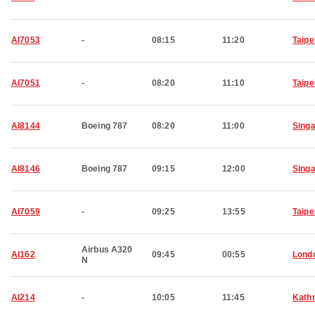
AI7053
-
08:15
11:20
Taipe
AI7051
-
08:20
11:10
Taipe
AI8144
Boeing 787
08:20
11:00
Sing
AI8146
Boeing 787
09:15
12:00
Sing
AI7059
-
09:25
13:55
Taipe
Airbus A320
AI162
09:45
00:55
Lond
N
AI214
-
10:05
11:45
Kath