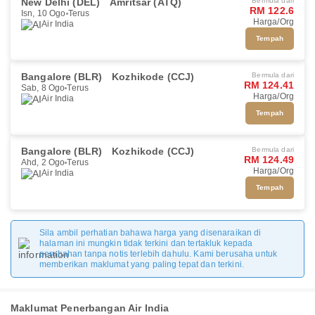
New Delhi (DEL)
Amritsar (ATQ)
Bermula dari
RM 122.6
Isn, 10 Ogo
Terus
Harga/Org
Air India
Tempah
Bangalore (BLR)
Kozhikode (CCJ)
Bermula dari
RM 124.41
Sab, 8 Ogo
Terus
Harga/Org
Air India
Tempah
Bangalore (BLR)
Kozhikode (CCJ)
Bermula dari
RM 124.49
Ahd, 2 Ogo
Terus
Harga/Org
Air India
Tempah
Sila ambil perhatian bahawa harga yang disenaraikan di
halaman ini mungkin tidak terkini dan tertakluk kepada
perubahan tanpa notis terlebih dahulu. Kami berusaha untuk
memberikan maklumat yang paling tepat dan terkini.
Maklumat Penerbangan Air India