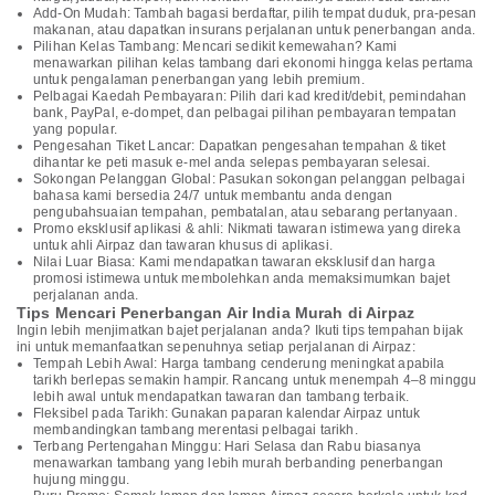
Add-On Mudah: Tambah bagasi berdaftar, pilih tempat duduk, pra-pesan
makanan, atau dapatkan insurans perjalanan untuk penerbangan anda.
Pilihan Kelas Tambang: Mencari sedikit kemewahan? Kami
menawarkan pilihan kelas tambang dari ekonomi hingga kelas pertama
untuk pengalaman penerbangan yang lebih premium.
Pelbagai Kaedah Pembayaran: Pilih dari kad kredit/debit, pemindahan
bank, PayPal, e-dompet, dan pelbagai pilihan pembayaran tempatan
yang popular.
Pengesahan Tiket Lancar: Dapatkan pengesahan tempahan & tiket
dihantar ke peti masuk e-mel anda selepas pembayaran selesai.
Sokongan Pelanggan Global: Pasukan sokongan pelanggan pelbagai
bahasa kami bersedia 24/7 untuk membantu anda dengan
pengubahsuaian tempahan, pembatalan, atau sebarang pertanyaan.
Promo eksklusif aplikasi & ahli: Nikmati tawaran istimewa yang direka
untuk ahli Airpaz dan tawaran khusus di aplikasi.
Nilai Luar Biasa: Kami mendapatkan tawaran eksklusif dan harga
promosi istimewa untuk membolehkan anda memaksimumkan bajet
perjalanan anda.
Tips Mencari Penerbangan Air India Murah di Airpaz
Ingin lebih menjimatkan bajet perjalanan anda? Ikuti tips tempahan bijak
ini untuk memanfaatkan sepenuhnya setiap perjalanan di Airpaz:
Tempah Lebih Awal: Harga tambang cenderung meningkat apabila
tarikh berlepas semakin hampir. Rancang untuk menempah 4–8 minggu
lebih awal untuk mendapatkan tawaran dan tambang terbaik.
Fleksibel pada Tarikh: Gunakan paparan kalendar Airpaz untuk
membandingkan tambang merentasi pelbagai tarikh.
Terbang Pertengahan Minggu: Hari Selasa dan Rabu biasanya
menawarkan tambang yang lebih murah berbanding penerbangan
hujung minggu.