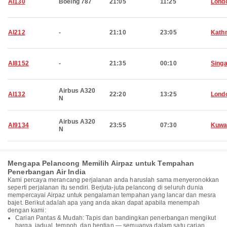
AI130
Boeing 787
21:05
11:25
Lond
AI212
-
21:10
23:05
Kath
AI8152
-
21:35
00:10
Sing
Airbus A320
AI132
22:20
13:25
Lond
N
Airbus A320
AI9134
23:55
07:30
Kuwa
N
Mengapa Pelancong Memilih Airpaz untuk Tempahan
Penerbangan Air India
Kami percaya merancang perjalanan anda haruslah sama menyeronokkan
seperti perjalanan itu sendiri. Berjuta-juta pelancong di seluruh dunia
mempercayai Airpaz untuk pengalaman tempahan yang lancar dan mesra
bajet. Berikut adalah apa yang anda akan dapat apabila menempah
dengan kami:
Carian Pantas & Mudah: Tapis dan bandingkan penerbangan mengikut
harga, jadual, tempoh, dan hentian — semuanya dalam satu carian.