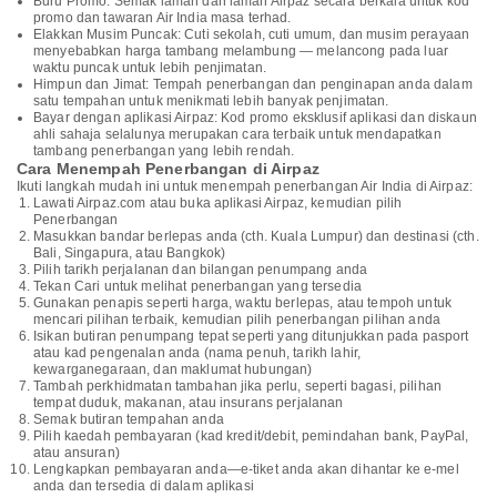
Buru Promo: Semak laman dan laman Airpaz secara berkala untuk kod
promo dan tawaran Air India masa terhad.
Elakkan Musim Puncak: Cuti sekolah, cuti umum, dan musim perayaan
menyebabkan harga tambang melambung — melancong pada luar
waktu puncak untuk lebih penjimatan.
Himpun dan Jimat: Tempah penerbangan dan penginapan anda dalam
satu tempahan untuk menikmati lebih banyak penjimatan.
Bayar dengan aplikasi Airpaz: Kod promo eksklusif aplikasi dan diskaun
ahli sahaja selalunya merupakan cara terbaik untuk mendapatkan
tambang penerbangan yang lebih rendah.
Cara Menempah Penerbangan di Airpaz
Ikuti langkah mudah ini untuk menempah penerbangan Air India di Airpaz:
Lawati Airpaz.com atau buka aplikasi Airpaz, kemudian pilih
Penerbangan
Masukkan bandar berlepas anda (cth. Kuala Lumpur) dan destinasi (cth.
Bali, Singapura, atau Bangkok)
Pilih tarikh perjalanan dan bilangan penumpang anda
Tekan Cari untuk melihat penerbangan yang tersedia
Gunakan penapis seperti harga, waktu berlepas, atau tempoh untuk
mencari pilihan terbaik, kemudian pilih penerbangan pilihan anda
Isikan butiran penumpang tepat seperti yang ditunjukkan pada pasport
atau kad pengenalan anda (nama penuh, tarikh lahir,
kewarganegaraan, dan maklumat hubungan)
Tambah perkhidmatan tambahan jika perlu, seperti bagasi, pilihan
tempat duduk, makanan, atau insurans perjalanan
Semak butiran tempahan anda
Pilih kaedah pembayaran (kad kredit/debit, pemindahan bank, PayPal,
atau ansuran)
Lengkapkan pembayaran anda—e-tiket anda akan dihantar ke e-mel
anda dan tersedia di dalam aplikasi