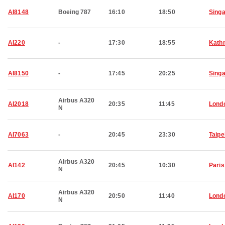
AI8148
Boeing 787
16:10
18:50
Sing
AI220
-
17:30
18:55
Kath
AI8150
-
17:45
20:25
Sing
Airbus A320
AI2018
20:35
11:45
Lond
N
AI7063
-
20:45
23:30
Taipe
Airbus A320
AI142
20:45
10:30
Paris
N
Airbus A320
AI170
20:50
11:40
Lond
N