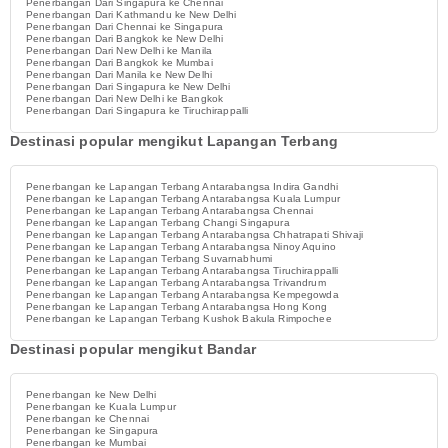
Penerbangan Dari Singapura ke Chennai
Penerbangan Dari Kathmandu ke New Delhi
Penerbangan Dari Chennai ke Singapura
Penerbangan Dari Bangkok ke New Delhi
Penerbangan Dari New Delhi ke Manila
Penerbangan Dari Bangkok ke Mumbai
Penerbangan Dari Manila ke New Delhi
Penerbangan Dari Singapura ke New Delhi
Penerbangan Dari New Delhi ke Bangkok
Penerbangan Dari Singapura ke Tiruchirappalli
Destinasi popular mengikut Lapangan Terbang
Penerbangan ke Lapangan Terbang Antarabangsa Indira Gandhi
Penerbangan ke Lapangan Terbang Antarabangsa Kuala Lumpur
Penerbangan ke Lapangan Terbang Antarabangsa Chennai
Penerbangan ke Lapangan Terbang Changi Singapura
Penerbangan ke Lapangan Terbang Antarabangsa Chhatrapati Shivaji
Penerbangan ke Lapangan Terbang Antarabangsa Ninoy Aquino
Penerbangan ke Lapangan Terbang Suvarnabhumi
Penerbangan ke Lapangan Terbang Antarabangsa Tiruchirappalli
Penerbangan ke Lapangan Terbang Antarabangsa Trivandrum
Penerbangan ke Lapangan Terbang Antarabangsa Kempegowda
Penerbangan ke Lapangan Terbang Antarabangsa Hong Kong
Penerbangan ke Lapangan Terbang Kushok Bakula Rimpochee
Destinasi popular mengikut Bandar
Penerbangan ke New Delhi
Penerbangan ke Kuala Lumpur
Penerbangan ke Chennai
Penerbangan ke Singapura
Penerbangan ke Mumbai