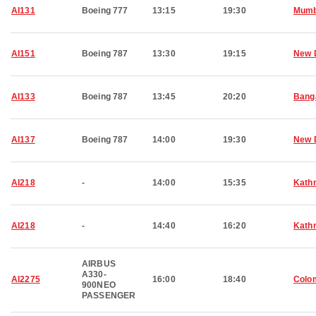
AI131
Boeing 777
13:15
19:30
Mumb
AI151
Boeing 787
13:30
19:15
New 
AI133
Boeing 787
13:45
20:20
Bang
AI137
Boeing 787
14:00
19:30
New 
AI218
-
14:00
15:35
Kath
AI218
-
14:40
16:20
Kath
AIRBUS
A330-
AI2275
16:00
18:40
Colo
900NEO
PASSENGER