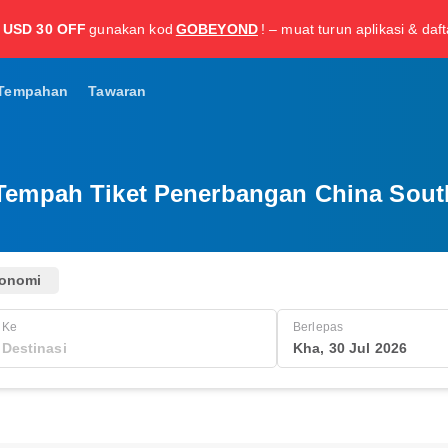
USD 30 OFF
gunakan kod
GOBEYOND
! – muat turun aplikasi & daf
Tempahan
Tawaran
 Tempah Tiket Penerbangan China Sout
onomi
Ke
Berlepas
Kha, 30 Jul 2026