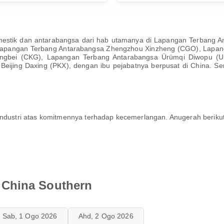
estik dan antarabangsa dari hab utamanya di Lapangan Terbang 
Lapangan Terbang Antarabangsa Zhengzhou Xinzheng (CGO), Lapa
angbei (CKG), Lapangan Terbang Antarabangsa Ürümqi Diwopu (U
ijing Daxing (PKX), dengan ibu pejabatnya berpusat di China. Sen
industri atas komitmennya terhadap kecemerlangan. Anugerah berikut
 China Southern
Sab, 1 Ogo 2026
Ahd, 2 Ogo 2026