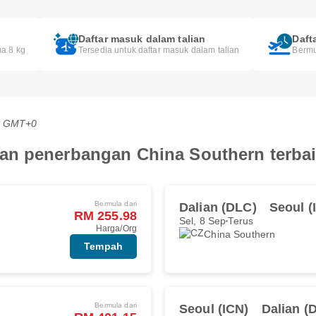
Daftar masuk dalam talian
Daft
a 8 kg
Tersedia untuk daftar masuk dalam talian
Bermu
PG GMT+0
an penerbangan China Southern terba
Bermula dari
Dalian (DLC)
Seoul (
RM 255.98
Sel, 8 Sep
Terus
Harga/Org
China Southern
Tempah
Bermula dari
Seoul (ICN)
Dalian (