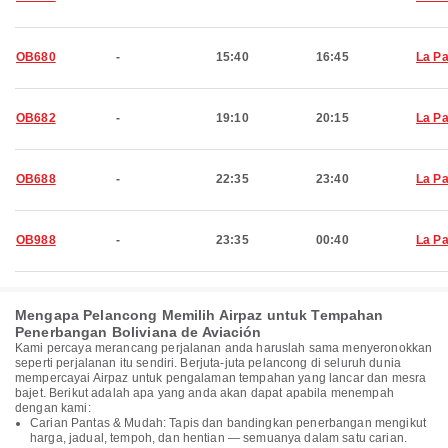
OB680
-
15:40
16:45
La P
OB682
-
19:10
20:15
La P
OB688
-
22:35
23:40
La P
OB988
-
23:35
00:40
La P
Mengapa Pelancong Memilih Airpaz untuk Tempahan
Penerbangan Boliviana de Aviación
Kami percaya merancang perjalanan anda haruslah sama menyeronokkan
seperti perjalanan itu sendiri. Berjuta-juta pelancong di seluruh dunia
mempercayai Airpaz untuk pengalaman tempahan yang lancar dan mesra
bajet. Berikut adalah apa yang anda akan dapat apabila menempah
dengan kami:
Carian Pantas & Mudah: Tapis dan bandingkan penerbangan mengikut
harga, jadual, tempoh, dan hentian — semuanya dalam satu carian.