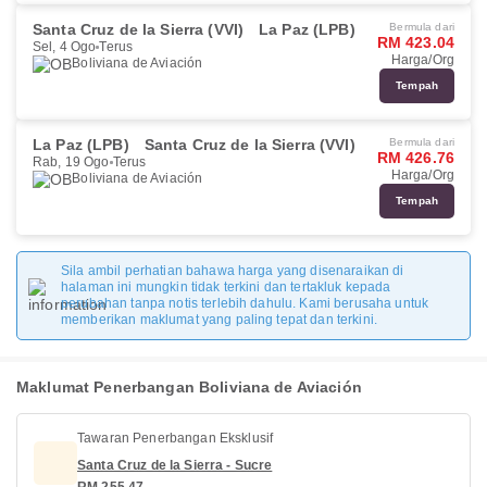
Santa Cruz de la Sierra (VVI)
La Paz (LPB)
Bermula dari
RM 423.04
Sel, 4 Ogo
Terus
Harga/Org
Boliviana de Aviación
Tempah
La Paz (LPB)
Santa Cruz de la Sierra (VVI)
Bermula dari
RM 426.76
Rab, 19 Ogo
Terus
Harga/Org
Boliviana de Aviación
Tempah
Sila ambil perhatian bahawa harga yang disenaraikan di
halaman ini mungkin tidak terkini dan tertakluk kepada
perubahan tanpa notis terlebih dahulu. Kami berusaha untuk
memberikan maklumat yang paling tepat dan terkini.
Maklumat Penerbangan Boliviana de Aviación
Tawaran Penerbangan Eksklusif
Santa Cruz de la Sierra - Sucre