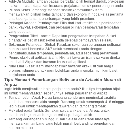
Add-On Mudah: Tambah bagasi berdaftar, pilih tempat duduk, pra-pesan
makanan, atau dapatkan insurans perjalanan untuk penerbangan anda.
Pilihan Kelas Tambang: Mencari sedikit kemewahan? Kami
menawarkan pilihan kelas tambang dari ekonomi hingga kelas pertama
untuk pengalaman penerbangan yang lebih premium.
Pelbagai Kaedah Pembayaran: Pilih dari kad kredit/debit, pemindahan
bank, PayPal, e-dompet, dan pelbagai pilihan pembayaran tempatan
yang popular.
Pengesahan Tiket Lancar: Dapatkan pengesahan tempahan & tiket
dihantar ke peti masuk e-mel anda selepas pembayaran selesai.
Sokongan Pelanggan Global: Pasukan sokongan pelanggan pelbagai
bahasa kami bersedia 24/7 untuk membantu anda dengan
pengubahsuaian tempahan, pembatalan, atau sebarang pertanyaan.
Promo eksklusif aplikasi & ahli: Nikmati tawaran istimewa yang direka
untuk ahli Airpaz dan tawaran khusus di aplikasi.
Nilai Luar Biasa: Kami mendapatkan tawaran eksklusif dan harga
promosi istimewa untuk membolehkan anda memaksimumkan bajet
perjalanan anda.
Tips Mencari Penerbangan Boliviana de Aviación Murah di
Airpaz
Ingin lebih menjimatkan bajet perjalanan anda? Ikuti tips tempahan bijak
ini untuk memanfaatkan sepenuhnya setiap perjalanan di Airpaz:
Tempah Lebih Awal: Harga tambang cenderung meningkat apabila
tarikh berlepas semakin hampir. Rancang untuk menempah 4–8 minggu
lebih awal untuk mendapatkan tawaran dan tambang terbaik.
Fleksibel pada Tarikh: Gunakan paparan kalendar Airpaz untuk
membandingkan tambang merentasi pelbagai tarikh.
Terbang Pertengahan Minggu: Hari Selasa dan Rabu biasanya
menawarkan tambang yang lebih murah berbanding penerbangan
hujung minggu.