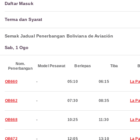
Daftar Masuk
Terma dan Syarat
Semak Jadual Penerbangan Boliviana de Aviación
Sab, 1 Ogo
Nom.
Model Pesawat
Berlepas
Tiba
B
Penerbangan
OB660
-
05:10
06:15
La P
OB662
-
07:30
08:35
La P
OB668
-
10:25
11:30
La P
OB672
-
12:05
13:10
La P