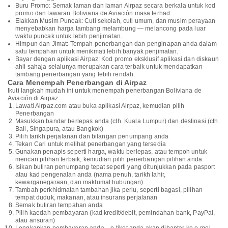
Buru Promo: Semak laman dan laman Airpaz secara berkala untuk kod
promo dan tawaran Boliviana de Aviación masa terhad.
Elakkan Musim Puncak: Cuti sekolah, cuti umum, dan musim perayaan
menyebabkan harga tambang melambung — melancong pada luar
waktu puncak untuk lebih penjimatan.
Himpun dan Jimat: Tempah penerbangan dan penginapan anda dalam
satu tempahan untuk menikmati lebih banyak penjimatan.
Bayar dengan aplikasi Airpaz: Kod promo eksklusif aplikasi dan diskaun
ahli sahaja selalunya merupakan cara terbaik untuk mendapatkan
tambang penerbangan yang lebih rendah.
Cara Menempah Penerbangan di Airpaz
Ikuti langkah mudah ini untuk menempah penerbangan Boliviana de
Aviación di Airpaz:
Lawati Airpaz.com atau buka aplikasi Airpaz, kemudian pilih
Penerbangan
Masukkan bandar berlepas anda (cth. Kuala Lumpur) dan destinasi (cth.
Bali, Singapura, atau Bangkok)
Pilih tarikh perjalanan dan bilangan penumpang anda
Tekan Cari untuk melihat penerbangan yang tersedia
Gunakan penapis seperti harga, waktu berlepas, atau tempoh untuk
mencari pilihan terbaik, kemudian pilih penerbangan pilihan anda
Isikan butiran penumpang tepat seperti yang ditunjukkan pada pasport
atau kad pengenalan anda (nama penuh, tarikh lahir,
kewarganegaraan, dan maklumat hubungan)
Tambah perkhidmatan tambahan jika perlu, seperti bagasi, pilihan
tempat duduk, makanan, atau insurans perjalanan
Semak butiran tempahan anda
Pilih kaedah pembayaran (kad kredit/debit, pemindahan bank, PayPal,
atau ansuran)