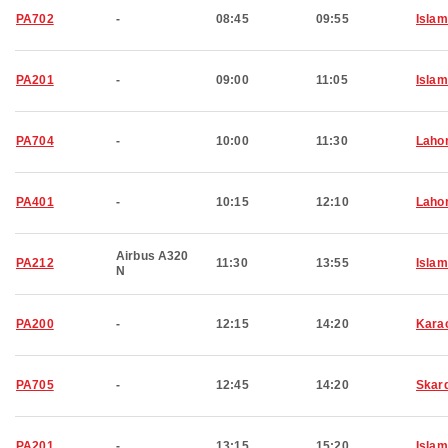
PA702
-
08:45
09:55
Isla
PA201
-
09:00
11:05
Isla
PA704
-
10:00
11:30
Laho
PA401
-
10:15
12:10
Laho
Airbus A320
PA212
11:30
13:55
Isla
N
PA200
-
12:15
14:20
Kara
PA705
-
12:45
14:20
Skar
PA201
-
13:15
15:20
Isla