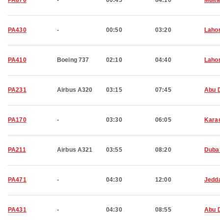
PA870
-
00:45
04:10
Mult
PA430
-
00:50
03:20
Laho
PA410
Boeing 737
02:10
04:40
Laho
PA231
Airbus A320
03:15
07:45
Abu 
PA170
-
03:30
06:05
Kara
PA211
Airbus A321
03:55
08:20
Duba
PA471
-
04:30
12:00
Jedd
PA431
-
04:30
08:55
Abu 