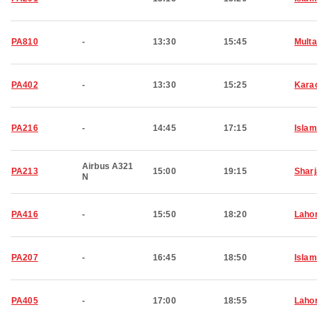
PA810
-
13:30
15:45
Mult
PA402
-
13:30
15:25
Kara
PA216
-
14:45
17:15
Isla
Airbus A321
PA213
15:00
19:15
Shar
N
PA416
-
15:50
18:20
Laho
PA207
-
16:45
18:50
Isla
PA405
-
17:00
18:55
Laho