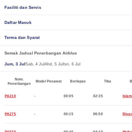
Fasiliti dan Servis
Daftar Masuk
Terma dan Syarat
Semak Jadual Penerbangan Airblue
Jum, 3 Jul
Sab, 4 Jul
Ahd, 5 Jul
Isn, 6 Jul
Nom.
Model Pesawat
Berlepas
Tiba
B
Penerbangan
PA210
-
00:05
02:35
Isla
PA275
-
00:15
06:50
Riya