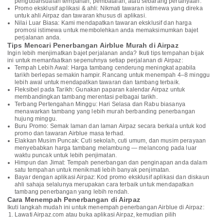
pengubahsuaian tempahan, pembatalan, atau sebarang pertanyaan.
Promo eksklusif aplikasi & ahli: Nikmati tawaran istimewa yang direka
untuk ahli Airpaz dan tawaran khusus di aplikasi.
Nilai Luar Biasa: Kami mendapatkan tawaran eksklusif dan harga
promosi istimewa untuk membolehkan anda memaksimumkan bajet
perjalanan anda.
Tips Mencari Penerbangan Airblue Murah di Airpaz
Ingin lebih menjimatkan bajet perjalanan anda? Ikuti tips tempahan bijak
ini untuk memanfaatkan sepenuhnya setiap perjalanan di Airpaz:
Tempah Lebih Awal: Harga tambang cenderung meningkat apabila
tarikh berlepas semakin hampir. Rancang untuk menempah 4–8 minggu
lebih awal untuk mendapatkan tawaran dan tambang terbaik.
Fleksibel pada Tarikh: Gunakan paparan kalendar Airpaz untuk
membandingkan tambang merentasi pelbagai tarikh.
Terbang Pertengahan Minggu: Hari Selasa dan Rabu biasanya
menawarkan tambang yang lebih murah berbanding penerbangan
hujung minggu.
Buru Promo: Semak laman dan laman Airpaz secara berkala untuk kod
promo dan tawaran Airblue masa terhad.
Elakkan Musim Puncak: Cuti sekolah, cuti umum, dan musim perayaan
menyebabkan harga tambang melambung — melancong pada luar
waktu puncak untuk lebih penjimatan.
Himpun dan Jimat: Tempah penerbangan dan penginapan anda dalam
satu tempahan untuk menikmati lebih banyak penjimatan.
Bayar dengan aplikasi Airpaz: Kod promo eksklusif aplikasi dan diskaun
ahli sahaja selalunya merupakan cara terbaik untuk mendapatkan
tambang penerbangan yang lebih rendah.
Cara Menempah Penerbangan di Airpaz
Ikuti langkah mudah ini untuk menempah penerbangan Airblue di Airpaz:
Lawati Airpaz.com atau buka aplikasi Airpaz, kemudian pilih