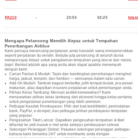
PA210
-
23:55
02:25
Isla
Mengapa Pelancong Memilih Airpaz untuk Tempahan
Penerbangan Airblue
Kami percaya merancang perjalanan anda haruslah sama menyeronokkan
seperti perjalanan itu sendiri. Berjuta-juta pelancong di seluruh dunia
mempercayai Airpaz untuk pengalaman tempahan yang lancar dan mesra
bajet. Berikut adalah apa yang anda akan dapat apabila menempah
dengan kami:
Carian Pantas & Mudah: Tapis dan bandingkan penerbangan mengikut
harga, jadual, tempoh, dan hentian — semuanya dalam satu carian.
Add-On Mudah: Tambah bagasi berdaftar, pilih tempat duduk, pra-pesan
makanan, atau dapatkan insurans perjalanan untuk penerbangan anda.
Pilihan Kelas Tambang: Mencari sedikit kemewahan? Kami
menawarkan pilihan kelas tambang dari ekonomi hingga kelas pertama
untuk pengalaman penerbangan yang lebih premium.
Pelbagai Kaedah Pembayaran: Pilih dari kad kredit/debit, pemindahan
bank, PayPal, e-dompet, dan pelbagai pilihan pembayaran tempatan
yang popular.
Pengesahan Tiket Lancar: Dapatkan pengesahan tempahan & tiket
dihantar ke peti masuk e-mel anda selepas pembayaran selesai.
Sokongan Pelanggan Global: Pasukan sokongan pelanggan pelbagai
bahasa kami bersedia 24/7 untuk membantu anda dengan