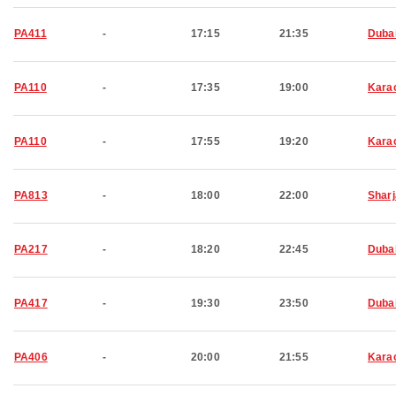
PA411
-
17:15
21:35
Duba
PA110
-
17:35
19:00
Kara
PA110
-
17:55
19:20
Kara
PA813
-
18:00
22:00
Shar
PA217
-
18:20
22:45
Duba
PA417
-
19:30
23:50
Duba
PA406
-
20:00
21:55
Kara