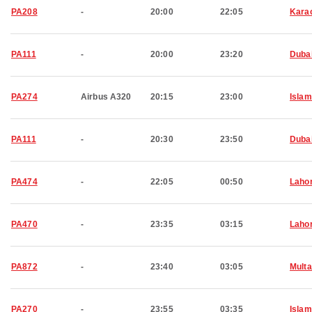
PA208
-
20:00
22:05
Kara
PA111
-
20:00
23:20
Duba
PA274
Airbus A320
20:15
23:00
Isla
PA111
-
20:30
23:50
Duba
PA474
-
22:05
00:50
Laho
PA470
-
23:35
03:15
Laho
PA872
-
23:40
03:05
Mult
PA270
-
23:55
03:35
Isla