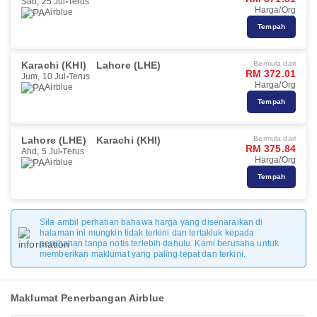
Sab, 25 Jul
Terus
Harga/Org
Airblue
Tempah
Karachi (KHI)
Lahore (LHE)
Bermula dari
RM 372.01
Jum, 10 Jul
Terus
Harga/Org
Airblue
Tempah
Lahore (LHE)
Karachi (KHI)
Bermula dari
RM 375.84
Ahd, 5 Jul
Terus
Harga/Org
Airblue
Tempah
Sila ambil perhatian bahawa harga yang disenaraikan di
halaman ini mungkin tidak terkini dan tertakluk kepada
perubahan tanpa notis terlebih dahulu. Kami berusaha untuk
memberikan maklumat yang paling tepat dan terkini.
Maklumat Penerbangan Airblue