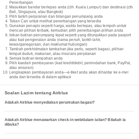
Penerbangan
Masukkan bandar berlepas anda (cth. Kuala Lumpur) dan destinasi (cth.
Bali, Singapura, atau Bangkok)
Pilih tarikh perjalanan dan bilangan penumpang anda
Tekan Cari untuk melihat penerbangan yang tersedia
Gunakan penapis seperti harga, waktu berlepas, atau tempoh untuk
mencari pilihan terbaik, kemudian pilih penerbangan pilihan anda
Isikan butiran penumpang tepat seperti yang ditunjukkan pada pasport
atau kad pengenalan anda (nama penuh, tarikh lahir,
kewarganegaraan, dan maklumat hubungan)
Tambah perkhidmatan tambahan jika perlu, seperti bagasi, pilihan
tempat duduk, makanan, atau insurans perjalanan
Semak butiran tempahan anda
Pilih kaedah pembayaran (kad kredit/debit, pemindahan bank, PayPal,
atau ansuran)
Lengkapkan pembayaran anda—e-tiket anda akan dihantar ke e-mel
anda dan tersedia di dalam aplikasi
Soalan Lazim tentang Airblue
Adakah Airblue menyediakan peruntukan bagasi?
Adakah Airblue menawarkan check-in web/dalam talian? Bilakah ia
dibuka?