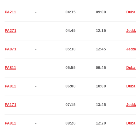
PA211
-
04:35
09:00
Duba
PA271
-
04:45
12:15
Jedd
PA871
-
05:30
12:45
Jedd
PA811
-
05:55
09:45
Duba
PA811
-
06:00
10:00
Duba
PA171
-
07:15
13:45
Jedd
PA811
-
08:20
12:20
Duba