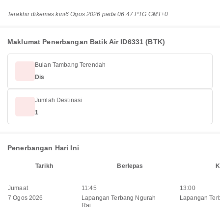
Terakhir dikemas kini
6 Ogos 2026 pada 06:47 PTG GMT+0
Maklumat Penerbangan Batik Air ID6331 (BTK)
Bulan Tambang Terendah
Dis
Jumlah Destinasi
1
Penerbangan Hari Ini
Tarikh
Berlepas
K
Jumaat
11:45
13:00
7 Ogos 2026
Lapangan Terbang Ngurah
Lapangan Ter
Rai