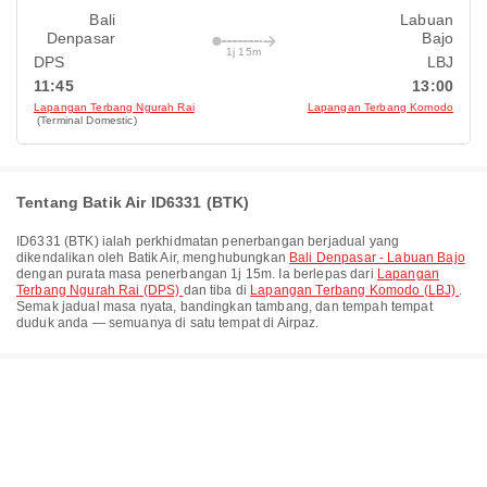
Bali
Labuan
Denpasar
Bajo
1j 15m
DPS
LBJ
11:45
13:00
Lapangan Terbang Ngurah Rai
Lapangan Terbang Komodo
(Terminal Domestic)
Tentang Batik Air ID6331 (BTK)
ID6331
(
BTK
) ialah perkhidmatan penerbangan berjadual yang
dikendalikan oleh
Batik Air
, menghubungkan
Bali Denpasar - Labuan Bajo
dengan purata masa penerbangan
1j 15m
. Ia berlepas dari
Lapangan
Terbang Ngurah Rai (DPS)
dan tiba di
Lapangan Terbang Komodo (LBJ)
.
Semak jadual masa nyata, bandingkan tambang, dan tempah tempat
duduk anda — semuanya di satu tempat di Airpaz.