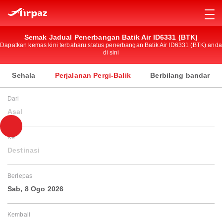
Semak Jadual Penerbangan Batik Air ID6331 (BTK)
Dapatkan kemas kini terbaharu status penerbangan Batik Air ID6331 (BTK) anda
di sini
Sehala
Perjalanan Pergi-Balik
Berbilang bandar
Dari
Asal
Ke
Destinasi
Berlepas
Sab, 8 Ogo 2026
Kembali