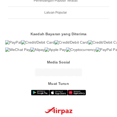
Penerbangan Popular Teratas
Laluan Popular
Kaedah Bayaran yang Diterima
Media Sosial
Muat Turun