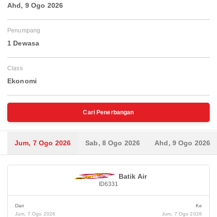
Ahd, 9 Ogo 2026
Penumpang
1 Dewasa
Class
Ekonomi
Cari Penerbangan
Jum, 7 Ogo 2026
Sab, 8 Ogo 2026
Ahd, 9 Ogo 2026
Batik Air
ID6331
Dari
Ke
Jum, 7 Ogo 2026
Jum, 7 Ogo 2026