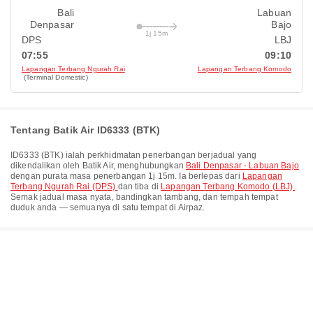
Bali
Labuan
Denpasar
Bajo
1j 15m
DPS
LBJ
07:55
09:10
Lapangan Terbang Ngurah Rai
Lapangan Terbang Komodo
(Terminal Domestic)
Tentang Batik Air ID6333 (BTK)
ID6333
(
BTK
) ialah perkhidmatan penerbangan berjadual yang
dikendalikan oleh
Batik Air
, menghubungkan
Bali Denpasar - Labuan Bajo
dengan purata masa penerbangan
1j 15m
. Ia berlepas dari
Lapangan
Terbang Ngurah Rai (DPS)
dan tiba di
Lapangan Terbang Komodo (LBJ)
.
Semak jadual masa nyata, bandingkan tambang, dan tempah tempat
duduk anda — semuanya di satu tempat di Airpaz.