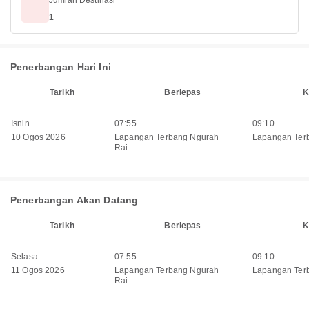
Jumlah Destinasi
1
Penerbangan Hari Ini
Tarikh
Berlepas
K
Isnin
07:55
09:10
10 Ogos 2026
Lapangan Terbang Ngurah
Lapangan Ter
Rai
Penerbangan Akan Datang
Tarikh
Berlepas
K
Selasa
07:55
09:10
11 Ogos 2026
Lapangan Terbang Ngurah
Lapangan Ter
Rai