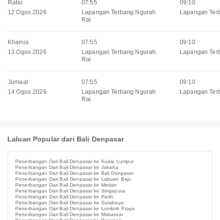
Rabu
07:55
09:10
12 Ogos 2026
Lapangan Terbang Ngurah
Lapangan Ter
Rai
Khamis
07:55
09:10
13 Ogos 2026
Lapangan Terbang Ngurah
Lapangan Ter
Rai
Jumaat
07:55
09:10
14 Ogos 2026
Lapangan Terbang Ngurah
Lapangan Ter
Rai
Laluan Popular dari Bali Denpasar
Penerbangan Dari Bali Denpasar ke Kuala Lumpur
Penerbangan Dari Bali Denpasar ke Jakarta
Penerbangan Dari Bali Denpasar ke Bali Denpasar
Penerbangan Dari Bali Denpasar ke Labuan Bajo
Penerbangan Dari Bali Denpasar ke Medan
Penerbangan Dari Bali Denpasar ke Singapura
Penerbangan Dari Bali Denpasar ke Perth
Penerbangan Dari Bali Denpasar ke Surabaya
Penerbangan Dari Bali Denpasar ke Lombok Praya
Penerbangan Dari Bali Denpasar ke Makassar