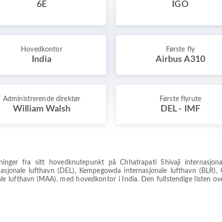
6E
IGO
Hovedkontor
Første fly
India
Airbus A310
Administrerende direktør
Første flyrute
William Walsh
DEL - IMF
yvninger fra sitt hovedknutepunkt på Chhatrapati Shivaji internasj
rnasjonale lufthavn (DEL), Kempegowda internasjonale lufthavn (BLR), 
e lufthavn (MAA), med hovedkontor i India. Den fullstendige listen over