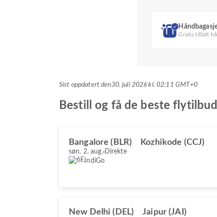
Håndbagasj
Gratis tillatt 
Sist oppdatert den
30. juli 2026 kl. 02:11 GMT+0
Bestill og få de beste flytil
Bangalore (BLR)
Kozhikode (CCJ)
søn. 2. aug.
Direkte
IndiGo
New Delhi (DEL)
Jaipur (JAI)