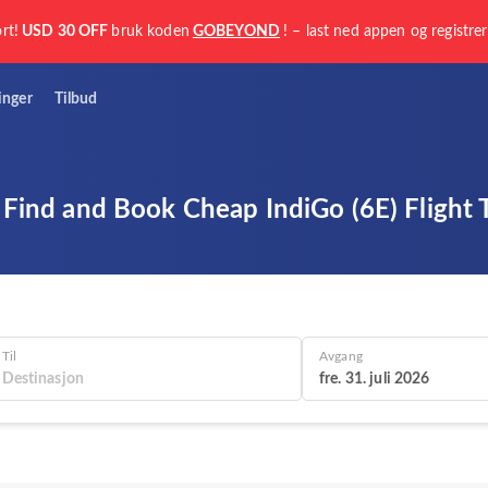
rt!
USD 30 OFF
bruk koden
GOBEYOND
! – last ned appen og registre
linger
Tilbud
Find and Book Cheap IndiGo (6E) Flight 
Til
Avgang
fre. 31. juli 2026