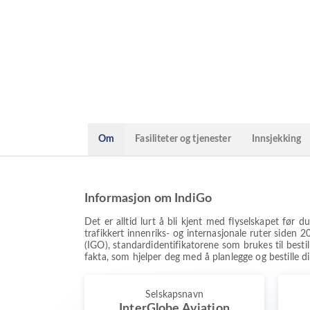
Om
Fasiliteter og tjenester
Innsjekking
Informasjon om IndiGo
Det er alltid lurt å bli kjent med flyselskapet før
trafikkert innenriks- og internasjonale ruter siden 
(IGO), standardidentifikatorene som brukes til bestil
fakta, som hjelper deg med å planlegge og bestille di
Selskapsnavn
InterGlobe Aviation