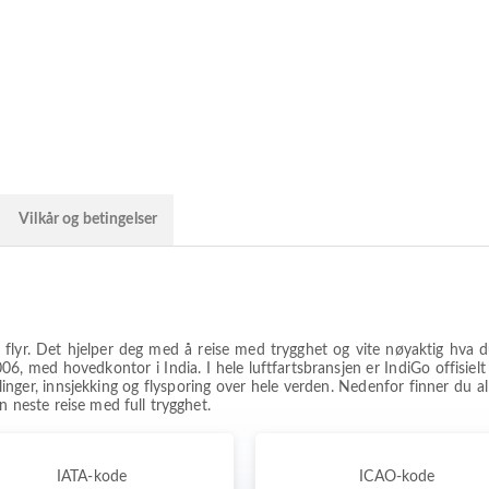
Vilkår og betingelser
 du flyr. Det hjelper deg med å reise med trygghet og vite nøyaktig hva 
2006, med hovedkontor i India. I hele luftfartsbransjen er IndiGo offisi
linger, innsjekking og flysporing over hele verden. Nedenfor finner du alle
n neste reise med full trygghet.
IATA-kode
ICAO-kode