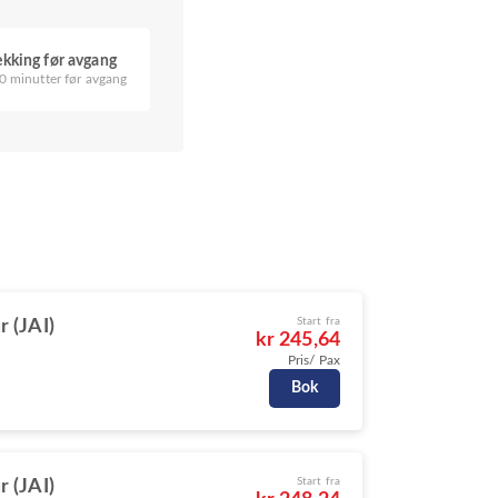
ekking før avgang
0 minutter før avgang
Start fra
r (JAI)
kr 245,64
Pris/ Pax
Bok
Start fra
r (JAI)