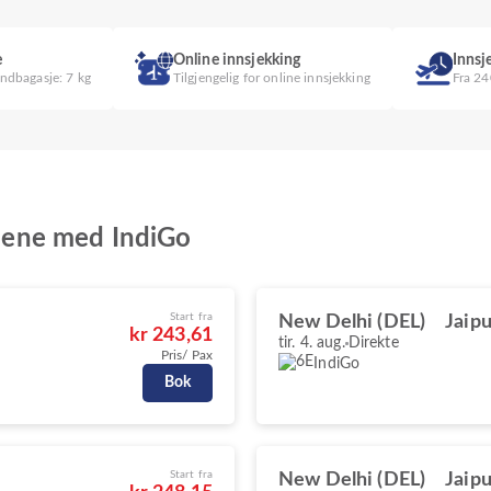
e
Online innsjekking
Innsj
håndbagasje: 7 kg
Tilgjengelig for online innsjekking
Fra 24
budene med IndiGo
Start fra
New Delhi (DEL)
Jaipu
kr 243,61
tir. 4. aug.
Direkte
Pris/ Pax
IndiGo
Bok
Start fra
New Delhi (DEL)
Jaipu