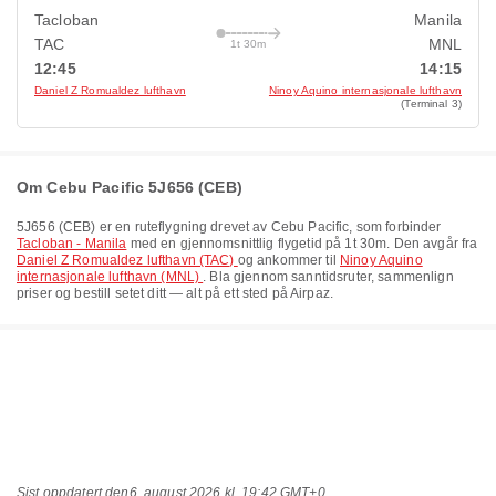
Tacloban
Manila
TAC
MNL
1t 30m
12:45
14:15
Daniel Z Romualdez lufthavn
Ninoy Aquino internasjonale lufthavn
(Terminal 3)
Om Cebu Pacific 5J656 (CEB)
5J656
(
CEB
) er en ruteflygning drevet av
Cebu Pacific
, som forbinder
Tacloban - Manila
med en gjennomsnittlig flygetid på
1t 30m
. Den avgår fra
Daniel Z Romualdez lufthavn (TAC)
og ankommer til
Ninoy Aquino
internasjonale lufthavn (MNL)
. Bla gjennom sanntidsruter, sammenlign
priser og bestill setet ditt — alt på ett sted på Airpaz.
Sist oppdatert den
6. august 2026 kl. 19:42 GMT+0