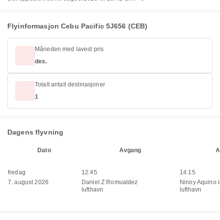
Flyinformasjon Cebu Pacific 5J656 (CEB)
Måneden med lavest pris
des.
Totalt antall destinasjoner
1
Dagens flyvning
Dato
Avgang
A
fredag
12:45
14:15
7. august 2026
Daniel Z Romualdez
Ninoy Aquino i
lufthavn
lufthavn