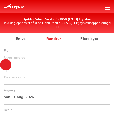
Sjekk Cebu Pacific 5J656 (CEB) flyplan
Hold deg oppdatert på dine Cebu Pacific 5J656 (CEB) flystatusoppdateringer
her
En vei
Rundtur
Flere byer
Fra
Opprinnelse
Til
Destinasjon
Avgang
søn. 9. aug. 2026
Retur