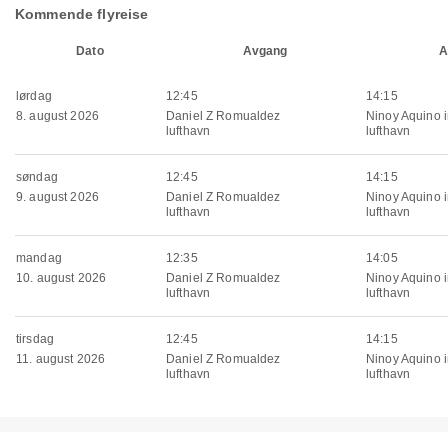
Kommende flyreise
Dato
Avgang
A
lørdag
12:45
14:15
8. august 2026
Daniel Z Romualdez
Ninoy Aquino i
lufthavn
lufthavn
søndag
12:45
14:15
9. august 2026
Daniel Z Romualdez
Ninoy Aquino i
lufthavn
lufthavn
mandag
12:35
14:05
10. august 2026
Daniel Z Romualdez
Ninoy Aquino i
lufthavn
lufthavn
tirsdag
12:45
14:15
11. august 2026
Daniel Z Romualdez
Ninoy Aquino i
lufthavn
lufthavn