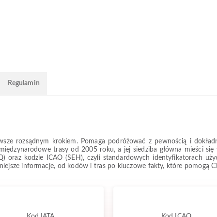
Regulamin
 zawsze rozsądnym krokiem. Pomaga podróżować z pewnością i dokładn
 i międzynarodowe trasy od 2005 roku, a jej siedziba główna mieści się 
) oraz kodzie ICAO (SEH), czyli standardowych identyfikatorach uż
ażniejsze informacje, od kodów i tras po kluczowe fakty, które pomogą 
Kod IATA
Kod ICAO