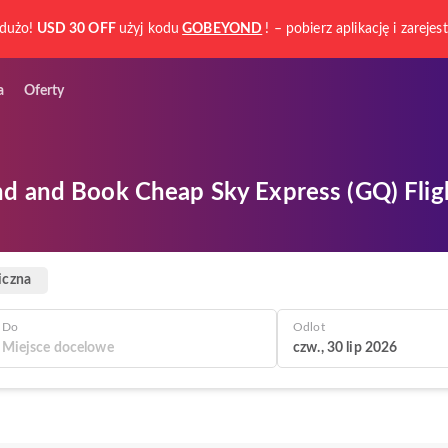
dużo!
USD 30 OFF
użyj kodu
GOBEYOND
! – pobierz aplikację i zarejest
a
Oferty
nd and Book Cheap Sky Express (GQ) Fligh
iczna
Do
Odlot
czw., 30 lip 2026