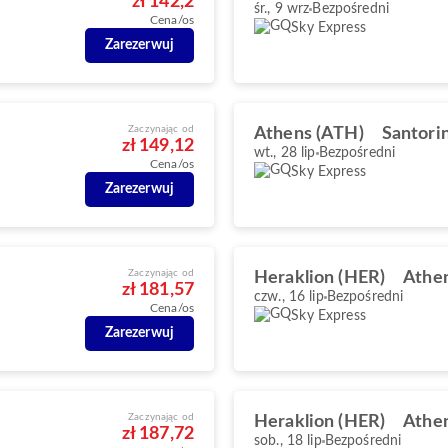
zł 142,2
śr., 9 wrz
Bezpośredni
Cena/os
Sky Express
Zarezerwuj
Zaczynając od
Athens (ATH)
Santorin
zł 149,12
wt., 28 lip
Bezpośredni
Cena/os
Sky Express
Zarezerwuj
Zaczynając od
Heraklion (HER)
Athe
zł 181,57
czw., 16 lip
Bezpośredni
Cena/os
Sky Express
Zarezerwuj
Zaczynając od
Heraklion (HER)
Athe
zł 187,72
sob., 18 lip
Bezpośredni