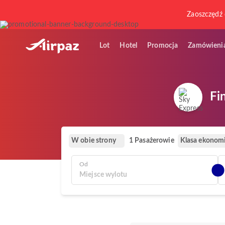
Zaoszczędź 
Lot
Hotel
Promocja
Zamówieni
Fi
W obie strony
Klasa ekonom
1 Pasażerowie
Od