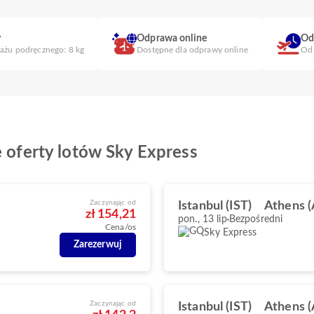
y
Odprawa online
Od
gażu podręcznego: 8 kg
Dostępne dla odprawy online
Od 
0
e oferty lotów Sky Express
Zaczynając od
Istanbul (IST)
Athens 
zł 154,21
pon., 13 lip
Bezpośredni
Cena/os
Sky Express
Zarezerwuj
Zaczynając od
Istanbul (IST)
Athens 