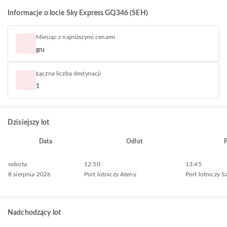
Informacje o locie Sky Express GQ346 (SEH)
Miesiąc z najniższymi cenami
gru
Łączna liczba destynacji
1
Dzisiejszy lot
Data
Odlot
P
sobota
12:50
13:45
8 sierpnia 2026
Port lotniczy Ateny
Port lotniczy S
Nadchodzący lot