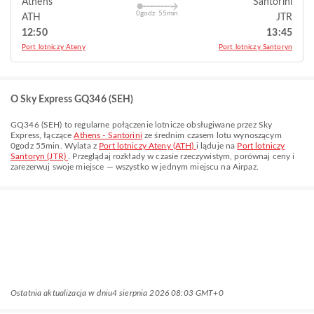
Athens
Santorini
0godz 55min
ATH
JTR
12:50
13:45
Port lotniczy Ateny
Port lotniczy Santoryn
O Sky Express GQ346 (SEH)
GQ346
(
SEH
) to regularne połączenie lotnicze obsługiwane przez
Sky
Express
, łączące
Athens - Santorini
ze średnim czasem lotu wynoszącym
0godz 55min
. Wylata z
Port lotniczy Ateny (ATH)
i ląduje na
Port lotniczy
Santoryn (JTR)
. Przeglądaj rozkłady w czasie rzeczywistym, porównaj ceny i
zarezerwuj swoje miejsce — wszystko w jednym miejscu na Airpaz.
Ostatnia aktualizacja w dniu
4 sierpnia 2026 08:03 GMT+0