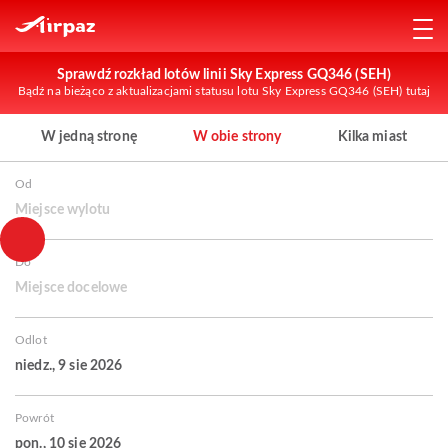
Sprawdź rozkład lotów linii Sky Express GQ346 (SEH)
Bądź na bieżąco z aktualizacjami statusu lotu Sky Express GQ346 (SEH) tutaj
W jedną stronę
W obie strony
Kilka miast
Od
Miejsce wylotu
Do
Miejsce docelowe
Odlot
niedz., 9 sie 2026
Powrót
pon., 10 sie 2026