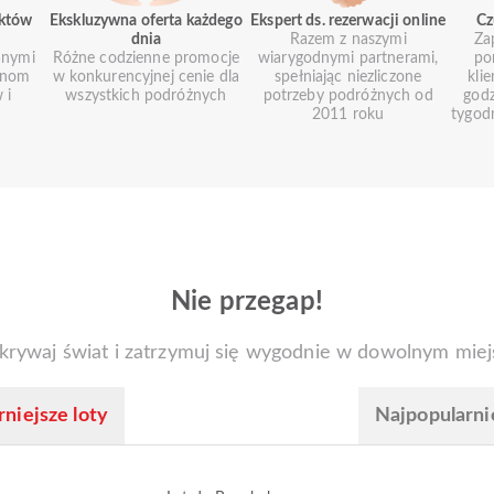
uktów
Ekskluzywna oferta każdego
Ekspert ds. rezerwacji online
Cz
dnia
Razem z naszymi
Za
anymi
Różne codzienne promocje
wiarygodnymi partnerami,
po
ionom
w konkurencyjnej cenie dla
spełniając niezliczone
kli
 i
wszystkich podróżnych
potrzeby podróżnych od
godz
2011 roku
tygod
Nie przegap!
krywaj świat i zatrzymuj się wygodnie w dowolnym miej
niejsze loty
Najpopularni