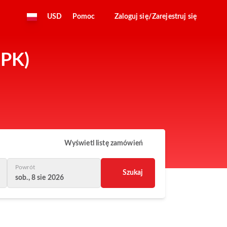
USD
Pomoc
Zaloguj się/Zarejestruj się
APK)
Wyświetl listę zamówień
Powrót
Szukaj
sob., 8 sie 2026