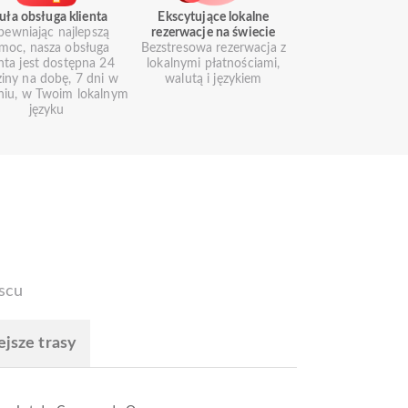
uła obsługa klienta
Ekscytujące lokalne
pewniając najlepszą
rezerwacje na świecie
moc, nasza obsługa
Bezstresowa rezerwacja z
enta jest dostępna 24
lokalnymi płatnościami,
iny na dobę, 7 dni w
walutą i językiem
niu, w Twoim lokalnym
języku
scu
ejsze trasy