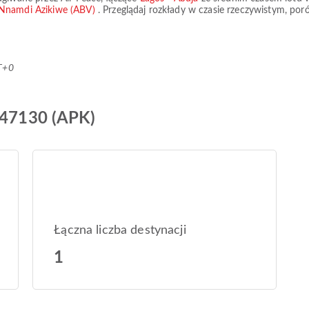
y Nnamdi Azikiwe (ABV)
. Przeglądaj rozkłady w czasie rzeczywistym, po
T+0
 P47130 (APK)
Łączna liczba destynacji
1