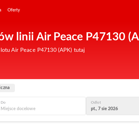
a
Oferty
ów linii Air Peace P47130 (
 lotu Air Peace P47130 (APK) tutaj
iczna
Do
Odlot
pt., 7 sie 2026