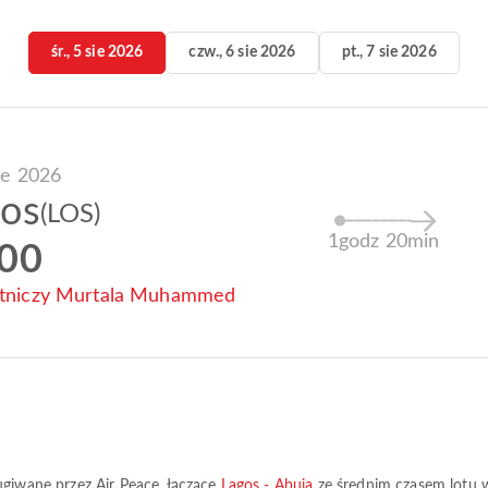
śr., 5 sie 2026
czw., 6 sie 2026
pt., 7 sie 2026
sie 2026
gos
(LOS)
1godz 20min
:00
otniczy Murtala Muhammed
ługiwane przez
Air Peace
, łączące
Lagos - Abuja
ze średnim czasem lotu