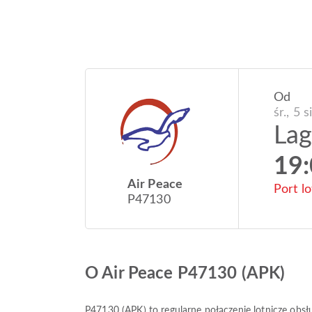
Od
śr., 5 
La
19
Air Peace
Port l
P47130
O Air Peace P47130 (APK)
P47130
(
APK
) to regularne połączenie lotnicze obs