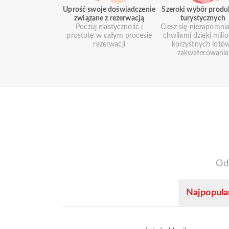
Uprość swoje doświadczenie
Szeroki wybór prod
związane z rezerwacją
turystycznych
Poczuj elastyczność i
Ciesz się niezapomni
prostotę w całym procesie
chwilami dzięki mil
rezerwacji
korzystnych lotów
zakwaterowania
Od
Najpopular