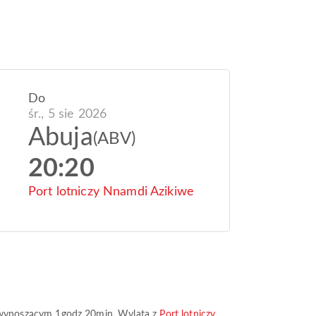
Do
śr., 5 sie 2026
Abuja
(ABV)
20:20
Port lotniczy Nnamdi Azikiwe
 wynoszącym
1godz 20min
. Wylata z
Port lotniczy