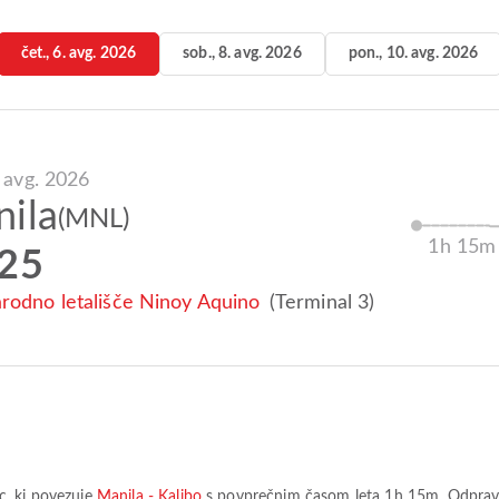
čet., 6. avg. 2026
sob., 8. avg. 2026
pon., 10. avg. 2026
. avg. 2026
ila
(MNL)
1h 15m
:25
odno letališče Ninoy Aquino
(Terminal 3)
c
, ki povezuje
Manila - Kalibo
s povprečnim časom leta
1h 15m
. Odprav