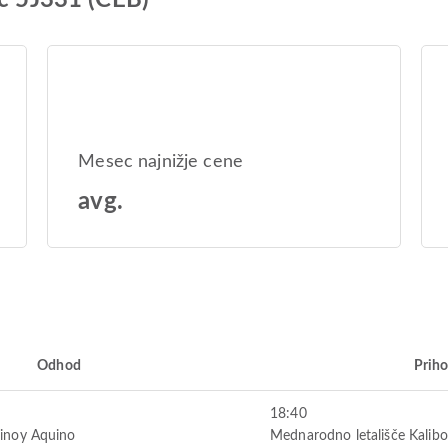
ic 5J331 (CEB)
Mesec najnižje cene
avg.
Odhod
Prih
18:40
Ninoy Aquino
Mednarodno letališče Kalibo