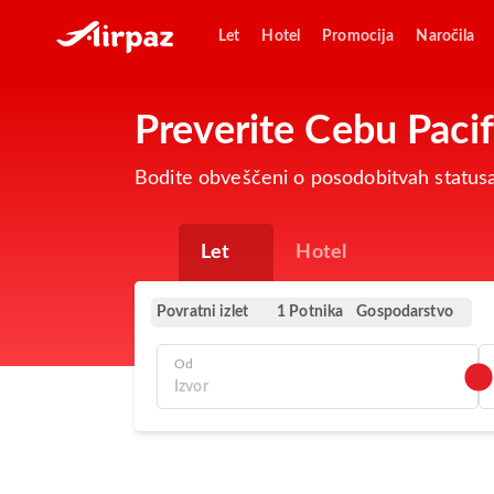
Let
Hotel
Promocija
Naročila
Preverite Cebu Pacif
Bodite obveščeni o posodobitvah statusa
Let
Hotel
Povratni izlet
Gospodarstvo
1 Potnika
Od