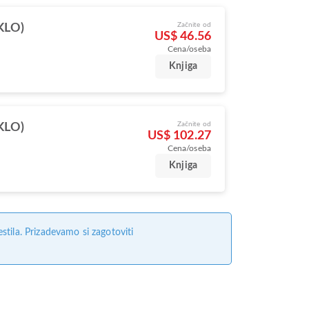
Začnite od
(KLO)
US$ 46.56
Cena/oseba
Knjiga
Začnite od
(KLO)
US$ 102.27
Cena/oseba
Knjiga
tila. Prizadevamo si zagotoviti