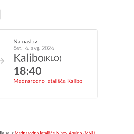
Na naslov
čet., 6. avg. 2026
Kalibo
(KLO)
18:40
Mednarodno letališče Kalibo
lja se iz
Mednarodno letališče Ninoy Aquino (MNL)