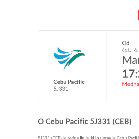
Od
čet., 6
Man
17
Cebu Pacific
Mednar
5J331
O Cebu Pacific 5J331 (CEB)
5J331
(
CEB
) je redna linija, ki jo upravlja
Cebu Pacifi