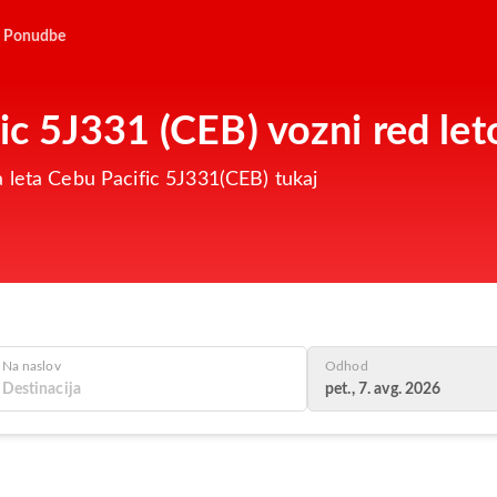
Ponudbe
ic 5J331 (CEB) vozni red let
 leta Cebu Pacific 5J331(CEB) tukaj
Na naslov
Odhod
pet., 7. avg. 2026