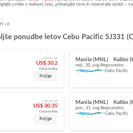
reglejte urnike v realnem času, primerjajte cene in rezervirajte sedež — 
MT +0
boljše ponudbe letov Cebu Pacific 5J331 (
Začnite od
Manila (MNL)
Kalibo 
US$ 30.2
ned., 30. avg.
Neposredno
Cena/oseba
Cebu Pacific
Knjiga
Začnite od
Manila (MNL)
Kalibo 
US$ 30.35
pon., 31. avg.
Neposredno
Cena/oseba
Cebu Pacific
Knjiga