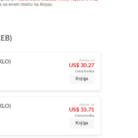
vse na enem mestu na Airpaz.
CEB)
Začnite od
(KLO)
US$ 30.27
Cena/oseba
Knjiga
Začnite od
(KLO)
US$ 33.71
Cena/oseba
Knjiga