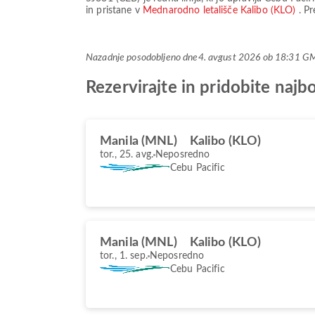
in pristane v
Mednarodno letališče Kalibo (KLO)
. P
Nazadnje posodobljeno dne
4. avgust 2026 ob 18:31 G
Rezervirajte in pridobite naj
Manila (MNL)
Kalibo (KLO)
tor., 25. avg.
Neposredno
Cebu Pacific
Manila (MNL)
Kalibo (KLO)
tor., 1. sep.
Neposredno
Cebu Pacific