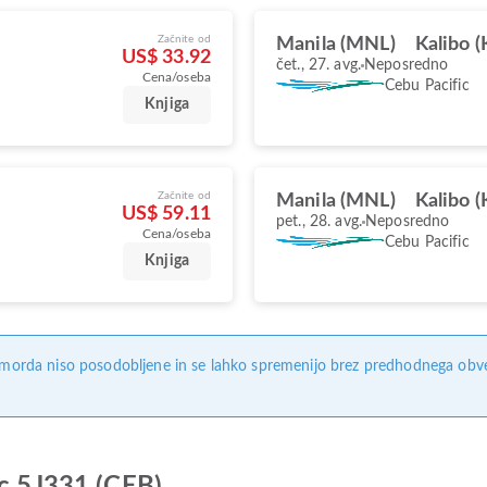
Začnite od
Manila (MNL)
Kalibo 
US$ 33.92
čet., 27. avg.
Neposredno
Cena/oseba
Cebu Pacific
Knjiga
Začnite od
Manila (MNL)
Kalibo 
US$ 59.11
pet., 28. avg.
Neposredno
Cena/oseba
Cebu Pacific
Knjiga
, morda niso posodobljene in se lahko spremenijo brez predhodnega obves