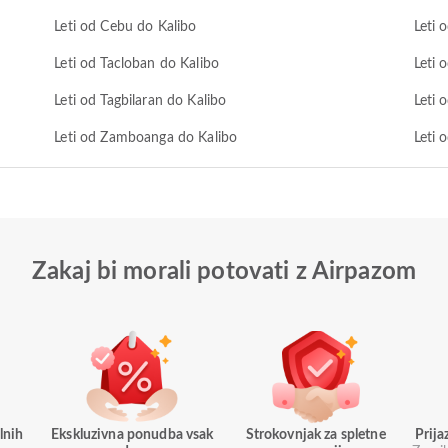
Leti od Cebu do Kalibo
Leti 
Leti od Tacloban do Kalibo
Leti 
Leti od Tagbilaran do Kalibo
Leti 
Leti od Zamboanga do Kalibo
Leti 
Zakaj bi morali potovati z Airpazom
lnih
Ekskluzivna ponudba vsak
Strokovnjak za spletne
Prij