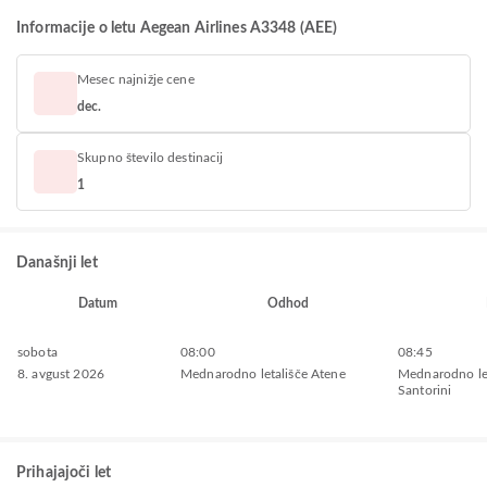
Informacije o letu Aegean Airlines A3348 (AEE)
Mesec najnižje cene
dec.
Skupno število destinacij
1
Današnji let
Datum
Odhod
sobota
08:00
08:45
8. avgust 2026
Mednarodno letališče Atene
Mednarodno let
Santorini
Prihajajoči let