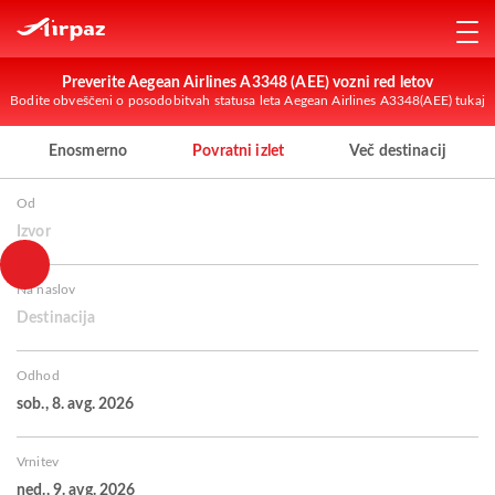
Preverite Aegean Airlines A3348 (AEE) vozni red letov
Bodite obveščeni o posodobitvah statusa leta Aegean Airlines A3348(AEE) tukaj
Enosmerno
Povratni izlet
Več destinacij
Od
Izvor
Na naslov
Destinacija
Odhod
sob., 8. avg. 2026
Vrnitev
ned., 9. avg. 2026