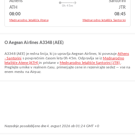
Athens
Santorini
0h 45m
ATH
JTR
08:00
08:45
Mednarodno letališče Atene
Mednarodno letališče Santorini
O Aegean Airlines A3348 (AEE)
A3348
(
AEE
) je redna linija, ki jo upravlja
Aegean Airlines
, ki povezuje
Athens
- Santorini
s povprečnim časom leta
0h 45m
. Odpravlja se iz
Mednarodno
letališče Atene (ATH)
in pristane v
Mednarodno letališče Santorini (JTR)
.
Preglejte urnike v realnem času, primerjajte cene in rezervirajte sedež — vse na
enem mestu na Airpaz.
Nazadnje posodobljeno dne
4. avgust 2026 ob 01:24 GMT +0