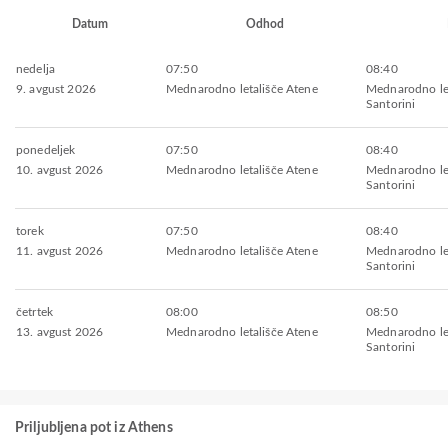
Datum
Odhod
nedelja
07:50
08:40
9. avgust 2026
Mednarodno letališče Atene
Mednarodno let
Santorini
ponedeljek
07:50
08:40
10. avgust 2026
Mednarodno letališče Atene
Mednarodno let
Santorini
torek
07:50
08:40
11. avgust 2026
Mednarodno letališče Atene
Mednarodno let
Santorini
četrtek
08:00
08:50
13. avgust 2026
Mednarodno letališče Atene
Mednarodno let
Santorini
Priljubljena pot iz Athens