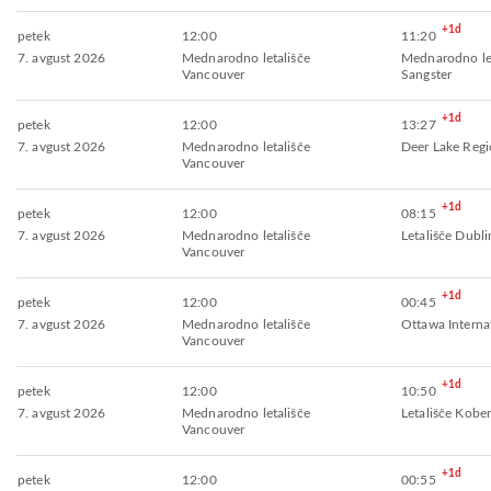
+1d
petek
12:00
11:20
7. avgust 2026
Mednarodno letališče
Mednarodno let
Vancouver
Sangster
+1d
petek
12:00
13:27
7. avgust 2026
Mednarodno letališče
Deer Lake Regi
Vancouver
+1d
petek
12:00
08:15
7. avgust 2026
Mednarodno letališče
Letališče Dubli
Vancouver
+1d
petek
12:00
00:45
7. avgust 2026
Mednarodno letališče
Ottawa Internat
Vancouver
+1d
petek
12:00
10:50
7. avgust 2026
Mednarodno letališče
Letališče Kob
Vancouver
+1d
petek
12:00
00:55