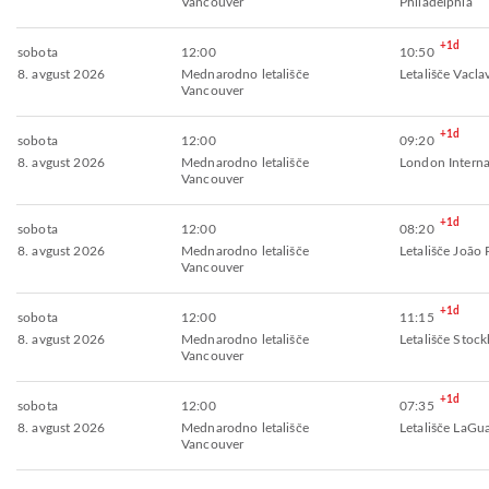
Vancouver
Philadelphia
+1d
sobota
12:00
10:50
8. avgust 2026
Mednarodno letališče
Letališče Vacla
Vancouver
+1d
sobota
12:00
09:20
8. avgust 2026
Mednarodno letališče
London Interna
Vancouver
+1d
sobota
12:00
08:20
8. avgust 2026
Mednarodno letališče
Letališče João 
Vancouver
+1d
sobota
12:00
11:15
8. avgust 2026
Mednarodno letališče
Letališče Stoc
Vancouver
+1d
sobota
12:00
07:35
8. avgust 2026
Mednarodno letališče
Letališče LaGu
Vancouver