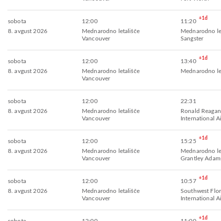
+1d
sobota
12:00
11:20
8. avgust 2026
Mednarodno letališče
Mednarodno let
Vancouver
Sangster
+1d
sobota
12:00
13:40
8. avgust 2026
Mednarodno letališče
Mednarodno let
Vancouver
sobota
12:00
22:31
8. avgust 2026
Mednarodno letališče
Ronald Reagan
Vancouver
International A
+1d
sobota
12:00
15:25
8. avgust 2026
Mednarodno letališče
Mednarodno let
Vancouver
Grantley Adam
+1d
sobota
12:00
10:57
8. avgust 2026
Mednarodno letališče
Southwest Flor
Vancouver
International A
+1d