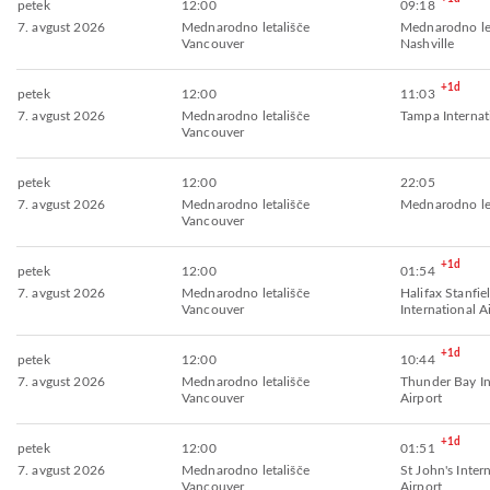
petek
12:00
09:18
7. avgust 2026
Mednarodno letališče
Mednarodno let
Vancouver
Nashville
+1d
petek
12:00
11:03
7. avgust 2026
Mednarodno letališče
Tampa Internat
Vancouver
petek
12:00
22:05
7. avgust 2026
Mednarodno letališče
Mednarodno let
Vancouver
+1d
petek
12:00
01:54
7. avgust 2026
Mednarodno letališče
Halifax Stanfie
Vancouver
International A
+1d
petek
12:00
10:44
7. avgust 2026
Mednarodno letališče
Thunder Bay In
Vancouver
Airport
+1d
petek
12:00
01:51
7. avgust 2026
Mednarodno letališče
St John's Inter
Vancouver
Airport