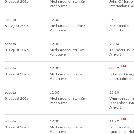
8. avgust 2026
Mednarodno letališče
John C Munro 
Vancouver
International A
sobota
12:00
23:47
8. avgust 2026
Mednarodno letališče
Mednarodno let
Vancouver
Orlando
sobota
12:00
23:04
8. avgust 2026
Mednarodno letališče
Thunder Bay In
Vancouver
Airport
+1d
sobota
12:00
08:52
8. avgust 2026
Mednarodno letališče
Letališče Geor
Vancouver
Intercontinenta
sobota
12:00
23:20
8. avgust 2026
Mednarodno letališče
Winnipeg Jame
Vancouver
Richardson Int
Airport
+1d
sobota
12:00
11:29
8. avgust 2026
Mednarodno letališče
Mednarodno let
Vancouver
Lauderdale Ho