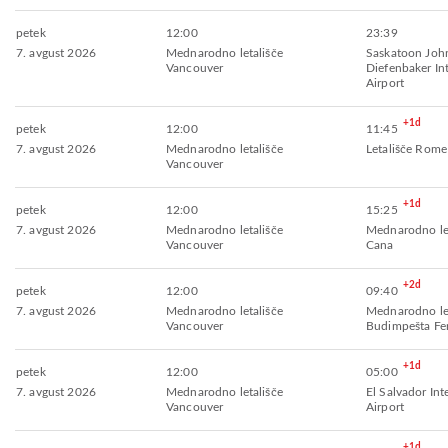
petek
12:00
23:39
7. avgust 2026
Mednarodno letališče
Saskatoon Joh
Vancouver
Diefenbaker In
Airport
+1d
petek
12:00
11:45
7. avgust 2026
Mednarodno letališče
Letališče Rome
Vancouver
+1d
petek
12:00
15:25
7. avgust 2026
Mednarodno letališče
Mednarodno let
Vancouver
Cana
+2d
petek
12:00
09:40
7. avgust 2026
Mednarodno letališče
Mednarodno let
Vancouver
Budimpešta Fer
+1d
petek
12:00
05:00
7. avgust 2026
Mednarodno letališče
El Salvador Int
Vancouver
Airport
+1d