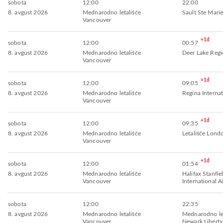
sobota
12:00
22:00
8. avgust 2026
Mednarodno letališče
Sault Ste Marie
Vancouver
+1d
sobota
12:00
00:57
8. avgust 2026
Mednarodno letališče
Deer Lake Regi
Vancouver
+1d
sobota
12:00
09:05
8. avgust 2026
Mednarodno letališče
Regina Internat
Vancouver
+1d
sobota
12:00
09:35
8. avgust 2026
Mednarodno letališče
Letališče Lon
Vancouver
+1d
sobota
12:00
01:54
8. avgust 2026
Mednarodno letališče
Halifax Stanfie
Vancouver
International A
sobota
12:00
22:35
8. avgust 2026
Mednarodno letališče
Mednarodno let
Vancouver
Newark Liberty