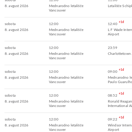
sobota
12:00
11:00
8. avgust 2026
Mednarodno letališče
Letališče Schip
Vancouver
+1d
sobota
12:00
12:40
8. avgust 2026
Mednarodno letališče
L F Wade Inter
Vancouver
Airport
sobota
12:00
23:59
8. avgust 2026
Mednarodno letališče
Charlottetown 
Vancouver
+1d
sobota
12:00
09:00
8. avgust 2026
Mednarodno letališče
Mednarodno let
Vancouver
Paulo Guarulh
+1d
sobota
12:00
08:52
8. avgust 2026
Mednarodno letališče
Ronald Reagan
Vancouver
International A
+1d
sobota
12:00
09:22
8. avgust 2026
Mednarodno letališče
Windsor Intern
Vancouver
Airport