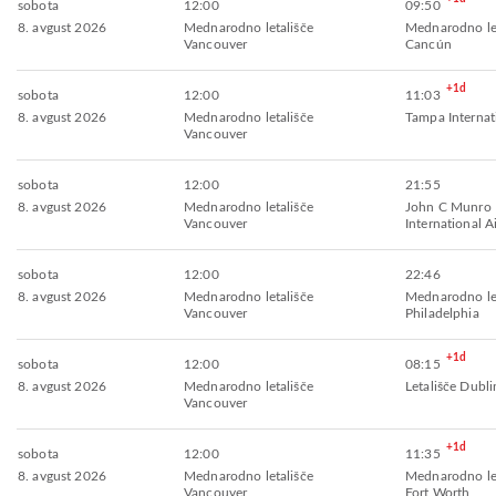
sobota
12:00
09:50
8. avgust 2026
Mednarodno letališče
Mednarodno let
Vancouver
Cancún
+1d
sobota
12:00
11:03
8. avgust 2026
Mednarodno letališče
Tampa Internat
Vancouver
sobota
12:00
21:55
8. avgust 2026
Mednarodno letališče
John C Munro 
Vancouver
International A
sobota
12:00
22:46
8. avgust 2026
Mednarodno letališče
Mednarodno let
Vancouver
Philadelphia
+1d
sobota
12:00
08:15
8. avgust 2026
Mednarodno letališče
Letališče Dubli
Vancouver
+1d
sobota
12:00
11:35
8. avgust 2026
Mednarodno letališče
Mednarodno let
Vancouver
Fort Worth