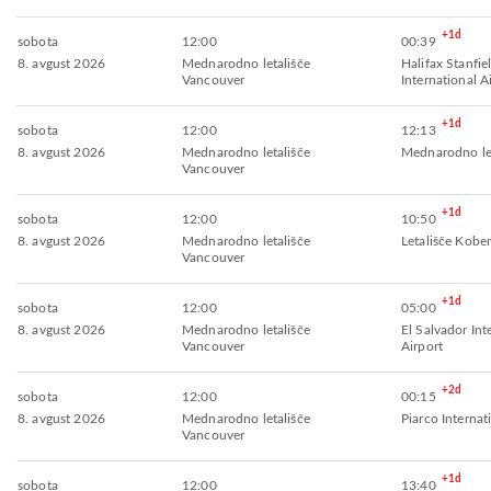
+1d
sobota
12:00
00:39
8. avgust 2026
Mednarodno letališče
Halifax Stanfie
Vancouver
International A
+1d
sobota
12:00
12:13
8. avgust 2026
Mednarodno letališče
Mednarodno le
Vancouver
+1d
sobota
12:00
10:50
8. avgust 2026
Mednarodno letališče
Letališče Kob
Vancouver
+1d
sobota
12:00
05:00
8. avgust 2026
Mednarodno letališče
El Salvador Int
Vancouver
Airport
+2d
sobota
12:00
00:15
8. avgust 2026
Mednarodno letališče
Piarco Internat
Vancouver
+1d
sobota
12:00
13:40