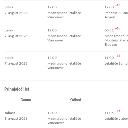
+1d
petek
12:00
17:00
7. avgust 2026
Mednarodno letališče
Princess Julian
Vancouver
Airport
+1d
petek
12:00
00:32
7. avgust 2026
Mednarodno letališče
Mednarodno let
Vancouver
Montréal Pierre
Trudeau
+1d
petek
12:00
11:00
7. avgust 2026
Mednarodno letališče
Letališče Schip
Vancouver
Prihajajoči let
Datum
Odhod
+1d
sobota
12:00
11:05
8. avgust 2026
Mednarodno letališče
Letališče Lizbo
Vancouver