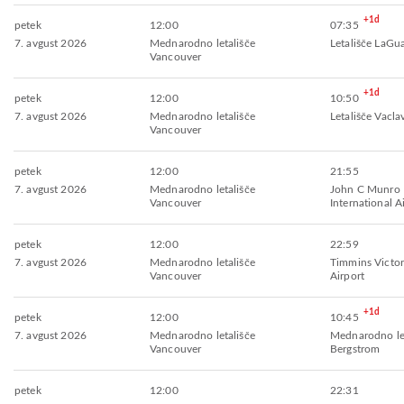
+1d
petek
12:00
07:35
7. avgust 2026
Mednarodno letališče
Letališče LaGu
Vancouver
+1d
petek
12:00
10:50
7. avgust 2026
Mednarodno letališče
Letališče Vacla
Vancouver
petek
12:00
21:55
7. avgust 2026
Mednarodno letališče
John C Munro 
Vancouver
International A
petek
12:00
22:59
7. avgust 2026
Mednarodno letališče
Timmins Victo
Vancouver
Airport
+1d
petek
12:00
10:45
7. avgust 2026
Mednarodno letališče
Mednarodno let
Vancouver
Bergstrom
petek
12:00
22:31