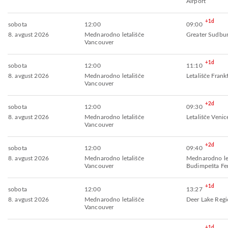
Airport
+1d
sobota
12:00
09:00
8. avgust 2026
Mednarodno letališče
Greater Sudbur
Vancouver
+1d
sobota
12:00
11:10
8. avgust 2026
Mednarodno letališče
Letališče Frank
Vancouver
+2d
sobota
12:00
09:30
8. avgust 2026
Mednarodno letališče
Letališče Veni
Vancouver
+2d
sobota
12:00
09:40
8. avgust 2026
Mednarodno letališče
Mednarodno let
Vancouver
Budimpešta Fer
+1d
sobota
12:00
13:27
8. avgust 2026
Mednarodno letališče
Deer Lake Regi
Vancouver
+1d