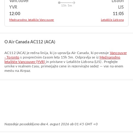
Vancouver
Lisbon
15h 5m
YVR
LIS
12:00
11:05
Mednarodno letališče Vancouver
Letališče Lizbona
O Air Canada AC112 (ACA)
AC112
(
ACA
) je redna linija, ki jo upravlja
Air Canada
, ki povezuje
Vancouver
- Toronto
s povprečnim časom leta
15h 5m
. Odpravlja se iz
Mednarodno
letališče Vancouver (YVR)
in pristane v
Letališče Lizbona (LIS)
. Preglejte
urnike v realnem času, primerjajte cene in rezervirajte sedež — vse na enem
mestu na Airpaz.
Nazadnje posodobljeno dne
4. avgust 2026 ob 01:45 GMT +0