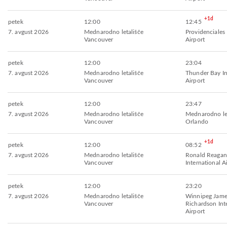
+1d
petek
12:00
12:45
7. avgust 2026
Mednarodno letališče
Providenciales 
Vancouver
Airport
petek
12:00
23:04
7. avgust 2026
Mednarodno letališče
Thunder Bay In
Vancouver
Airport
petek
12:00
23:47
7. avgust 2026
Mednarodno letališče
Mednarodno let
Vancouver
Orlando
+1d
petek
12:00
08:52
7. avgust 2026
Mednarodno letališče
Ronald Reagan
Vancouver
International A
petek
12:00
23:20
7. avgust 2026
Mednarodno letališče
Winnipeg Jame
Vancouver
Richardson Int
Airport