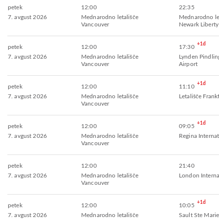
petek
12:00
22:35
7. avgust 2026
Mednarodno letališče
Mednarodno let
Vancouver
Newark Liberty
+1d
petek
12:00
17:30
7. avgust 2026
Mednarodno letališče
Lynden Pindling
Vancouver
Airport
+1d
petek
12:00
11:10
7. avgust 2026
Mednarodno letališče
Letališče Frank
Vancouver
+1d
petek
12:00
09:05
7. avgust 2026
Mednarodno letališče
Regina Internat
Vancouver
petek
12:00
21:40
7. avgust 2026
Mednarodno letališče
London Interna
Vancouver
+1d
petek
12:00
10:05
7. avgust 2026
Mednarodno letališče
Sault Ste Marie