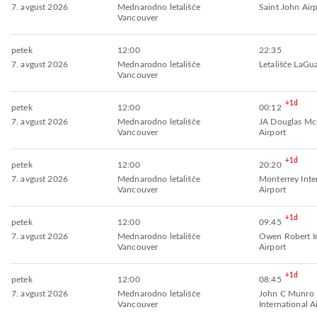
7. avgust 2026
Mednarodno letališče
Saint John Air
Vancouver
petek
12:00
22:35
7. avgust 2026
Mednarodno letališče
Letališče LaGu
Vancouver
+1d
petek
12:00
00:12
7. avgust 2026
Mednarodno letališče
JA Douglas Mc
Vancouver
Airport
+1d
petek
12:00
20:20
7. avgust 2026
Mednarodno letališče
Monterrey Inte
Vancouver
Airport
+1d
petek
12:00
09:45
7. avgust 2026
Mednarodno letališče
Owen Robert In
Vancouver
Airport
+1d
petek
12:00
08:45
7. avgust 2026
Mednarodno letališče
John C Munro 
Vancouver
International A