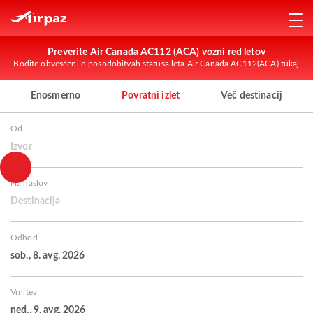
Preverite Air Canada AC112 (ACA) vozni red letov
Bodite obveščeni o posodobitvah statusa leta Air Canada AC112(ACA) tukaj
Enosmerno
Povratni izlet
Več destinacij
Od
Izvor
Na naslov
Destinacija
Odhod
sob., 8. avg. 2026
Vrnitev
ned., 9. avg. 2026