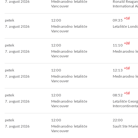
7. avgust 2026
Mednarodno letališče
Ronald Reagan
Vancouver
International A
+1d
petek
12:00
09:35
7. avgust 2026
Mednarodno letališče
Letališče Lon
Vancouver
+2d
petek
12:00
11:10
7. avgust 2026
Mednarodno letališče
Mednarodno let
Vancouver
+1d
petek
12:00
12:13
7. avgust 2026
Mednarodno letališče
Mednarodno le
Vancouver
+1d
petek
12:00
08:52
7. avgust 2026
Mednarodno letališče
Letališče Geor
Vancouver
Intercontinenta
petek
12:00
22:00
7. avgust 2026
Mednarodno letališče
Sault Ste Marie
Vancouver