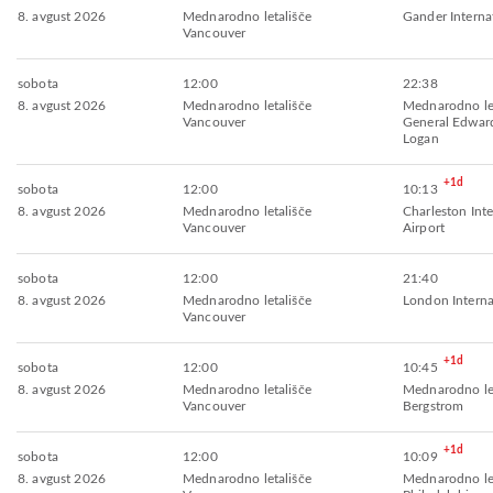
8. avgust 2026
Mednarodno letališče
Gander Internat
Vancouver
sobota
12:00
22:38
8. avgust 2026
Mednarodno letališče
Mednarodno let
Vancouver
General Edwar
Logan
+1d
sobota
12:00
10:13
8. avgust 2026
Mednarodno letališče
Charleston Inte
Vancouver
Airport
sobota
12:00
21:40
8. avgust 2026
Mednarodno letališče
London Interna
Vancouver
+1d
sobota
12:00
10:45
8. avgust 2026
Mednarodno letališče
Mednarodno let
Vancouver
Bergstrom
+1d
sobota
12:00
10:09
8. avgust 2026
Mednarodno letališče
Mednarodno let