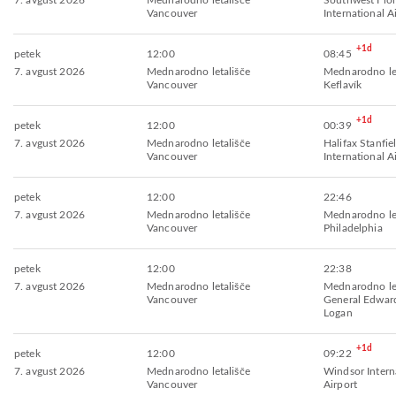
7. avgust 2026
Mednarodno letališče
Southwest Flor
Vancouver
International A
+1d
petek
12:00
08:45
7. avgust 2026
Mednarodno letališče
Mednarodno let
Vancouver
Keflavík
+1d
petek
12:00
00:39
7. avgust 2026
Mednarodno letališče
Halifax Stanfie
Vancouver
International A
petek
12:00
22:46
7. avgust 2026
Mednarodno letališče
Mednarodno let
Vancouver
Philadelphia
petek
12:00
22:38
7. avgust 2026
Mednarodno letališče
Mednarodno let
Vancouver
General Edwar
Logan
+1d
petek
12:00
09:22
7. avgust 2026
Mednarodno letališče
Windsor Intern
Vancouver
Airport