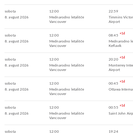
sobota
12:00
22:59
8. avgust 2026
Mednarodno letališče
Timmins Victo
Vancouver
Airport
+1d
sobota
12:00
08:45
8. avgust 2026
Mednarodno letališče
Mednarodno let
Vancouver
Keflavík
+1d
sobota
12:00
20:20
8. avgust 2026
Mednarodno letališče
Monterrey Inte
Vancouver
Airport
+1d
sobota
12:00
00:45
8. avgust 2026
Mednarodno letališče
Ottawa Internat
Vancouver
+1d
sobota
12:00
00:55
8. avgust 2026
Mednarodno letališče
Saint John Air
Vancouver
sobota
12:00
19:24