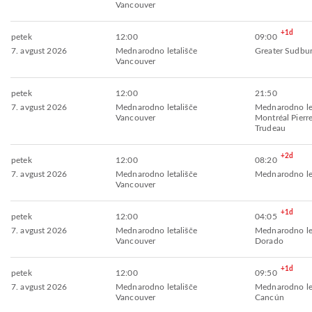
Vancouver
+1d
petek
12:00
09:00
7. avgust 2026
Mednarodno letališče
Greater Sudbur
Vancouver
petek
12:00
21:50
7. avgust 2026
Mednarodno letališče
Mednarodno let
Vancouver
Montréal Pierre
Trudeau
+2d
petek
12:00
08:20
7. avgust 2026
Mednarodno letališče
Mednarodno le
Vancouver
+1d
petek
12:00
04:05
7. avgust 2026
Mednarodno letališče
Mednarodno let
Vancouver
Dorado
+1d
petek
12:00
09:50
7. avgust 2026
Mednarodno letališče
Mednarodno let
Vancouver
Cancún