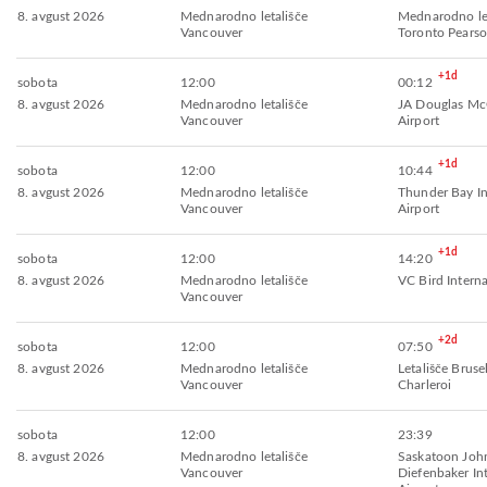
8. avgust 2026
Mednarodno letališče
Mednarodno let
Vancouver
Toronto Pears
+1d
sobota
12:00
00:12
8. avgust 2026
Mednarodno letališče
JA Douglas Mc
Vancouver
Airport
+1d
sobota
12:00
10:44
8. avgust 2026
Mednarodno letališče
Thunder Bay In
Vancouver
Airport
+1d
sobota
12:00
14:20
8. avgust 2026
Mednarodno letališče
VC Bird Interna
Vancouver
+2d
sobota
12:00
07:50
8. avgust 2026
Mednarodno letališče
Letališče Bruse
Vancouver
Charleroi
sobota
12:00
23:39
8. avgust 2026
Mednarodno letališče
Saskatoon Joh
Vancouver
Diefenbaker In