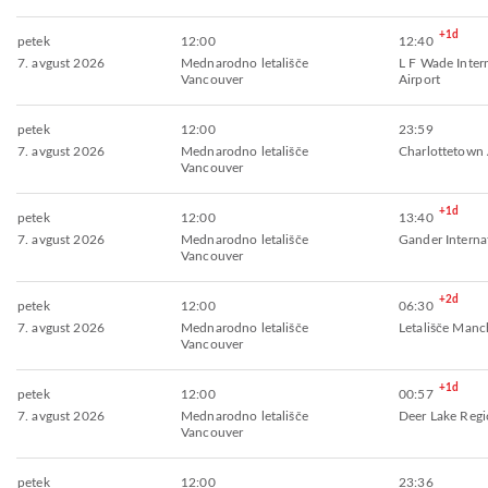
+1d
petek
12:00
12:40
7. avgust 2026
Mednarodno letališče
L F Wade Inter
Vancouver
Airport
petek
12:00
23:59
7. avgust 2026
Mednarodno letališče
Charlottetown 
Vancouver
+1d
petek
12:00
13:40
7. avgust 2026
Mednarodno letališče
Gander Internat
Vancouver
+2d
petek
12:00
06:30
7. avgust 2026
Mednarodno letališče
Letališče Manc
Vancouver
+1d
petek
12:00
00:57
7. avgust 2026
Mednarodno letališče
Deer Lake Regi
Vancouver
petek
12:00
23:36