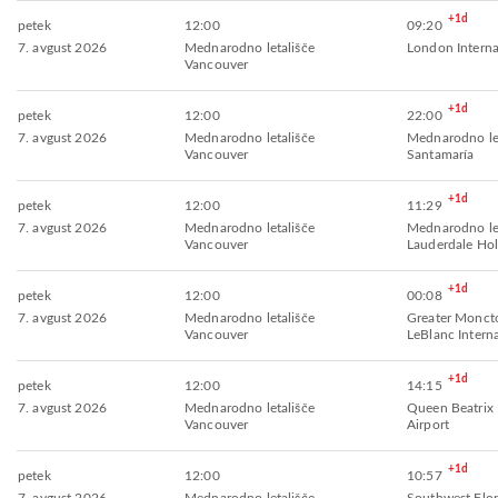
+1d
petek
12:00
09:20
7. avgust 2026
Mednarodno letališče
London Interna
Vancouver
+1d
petek
12:00
22:00
7. avgust 2026
Mednarodno letališče
Mednarodno let
Vancouver
Santamaría
+1d
petek
12:00
11:29
7. avgust 2026
Mednarodno letališče
Mednarodno let
Vancouver
Lauderdale Ho
+1d
petek
12:00
00:08
7. avgust 2026
Mednarodno letališče
Greater Monc
Vancouver
LeBlanc Interna
+1d
petek
12:00
14:15
7. avgust 2026
Mednarodno letališče
Queen Beatrix 
Vancouver
Airport
+1d
petek
12:00
10:57