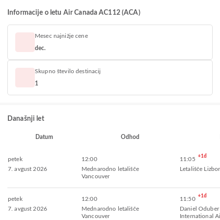
Informacije o letu Air Canada AC112 (ACA)
Mesec najnižje cene
dec.
Skupno število destinacij
1
Današnji let
Datum
Odhod
+1d
petek
12:00
11:05
7. avgust 2026
Mednarodno letališče
Letališče Lizbo
Vancouver
+1d
petek
12:00
11:50
7. avgust 2026
Mednarodno letališče
Daniel Oduber
Vancouver
International A