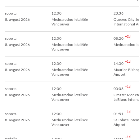
sobota
12:00
23:36
8. avgust 2026
Mednarodno letališče
Quebec City Je
Vancouver
International A
+2d
sobota
12:00
08:20
8. avgust 2026
Mednarodno letališče
Mednarodno le
Vancouver
+1d
sobota
12:00
14:30
8. avgust 2026
Mednarodno letališče
Maurice Bishop
Vancouver
Airport
+1d
sobota
12:00
00:08
8. avgust 2026
Mednarodno letališče
Greater Monc
Vancouver
LeBlanc Interna
+1d
sobota
12:00
01:51
8. avgust 2026
Mednarodno letališče
St John's Inter
Vancouver
Airport
+1d