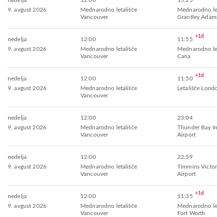
nedelja
12:00
15:25
9. avgust 2026
Mednarodno letališče
Mednarodno let
Vancouver
Grantley Adam
+1d
nedelja
12:00
11:55
9. avgust 2026
Mednarodno letališče
Mednarodno let
Vancouver
Cana
+1d
nedelja
12:00
11:50
9. avgust 2026
Mednarodno letališče
Letališče Lon
Vancouver
nedelja
12:00
23:04
9. avgust 2026
Mednarodno letališče
Thunder Bay In
Vancouver
Airport
nedelja
12:00
22:59
9. avgust 2026
Mednarodno letališče
Timmins Victo
Vancouver
Airport
+1d
nedelja
12:00
11:35
9. avgust 2026
Mednarodno letališče
Mednarodno let
Vancouver
Fort Worth