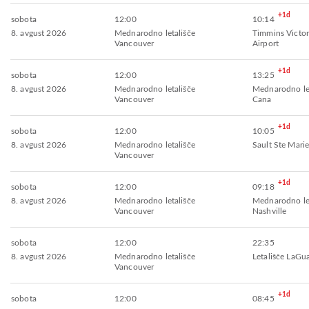
+1d
sobota
12:00
10:14
8. avgust 2026
Mednarodno letališče
Timmins Victo
Vancouver
Airport
+1d
sobota
12:00
13:25
8. avgust 2026
Mednarodno letališče
Mednarodno let
Vancouver
Cana
+1d
sobota
12:00
10:05
8. avgust 2026
Mednarodno letališče
Sault Ste Marie
Vancouver
+1d
sobota
12:00
09:18
8. avgust 2026
Mednarodno letališče
Mednarodno let
Vancouver
Nashville
sobota
12:00
22:35
8. avgust 2026
Mednarodno letališče
Letališče LaGu
Vancouver
+1d
sobota
12:00
08:45