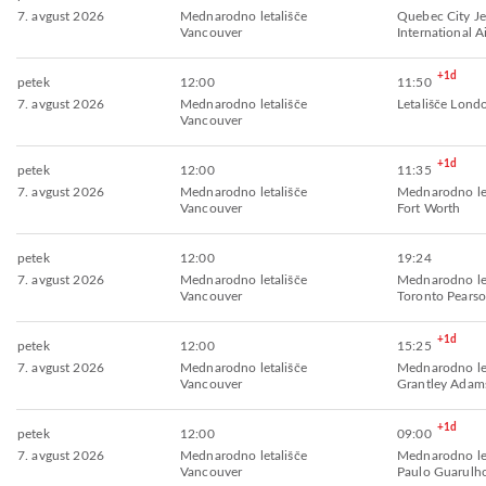
7. avgust 2026
Mednarodno letališče
Quebec City Je
Vancouver
International A
+1d
petek
12:00
11:50
7. avgust 2026
Mednarodno letališče
Letališče Lon
Vancouver
+1d
petek
12:00
11:35
7. avgust 2026
Mednarodno letališče
Mednarodno let
Vancouver
Fort Worth
petek
12:00
19:24
7. avgust 2026
Mednarodno letališče
Mednarodno let
Vancouver
Toronto Pears
+1d
petek
12:00
15:25
7. avgust 2026
Mednarodno letališče
Mednarodno let
Vancouver
Grantley Adam
+1d
petek
12:00
09:00
7. avgust 2026
Mednarodno letališče
Mednarodno let
Vancouver
Paulo Guarulh