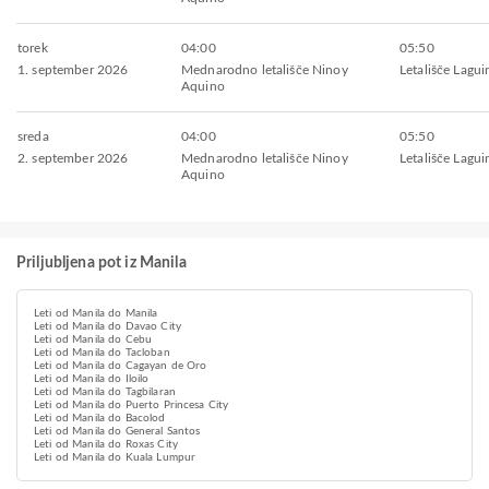
torek
04:00
05:50
1. september 2026
Mednarodno letališče Ninoy
Letališče Lagu
Aquino
sreda
04:00
05:50
2. september 2026
Mednarodno letališče Ninoy
Letališče Lagu
Aquino
Priljubljena pot iz Manila
Leti od Manila do Manila
Leti od Manila do Davao City
Leti od Manila do Cebu
Leti od Manila do Tacloban
Leti od Manila do Cagayan de Oro
Leti od Manila do Iloilo
Leti od Manila do Tagbilaran
Leti od Manila do Puerto Princesa City
Leti od Manila do Bacolod
Leti od Manila do General Santos
Leti od Manila do Roxas City
Leti od Manila do Kuala Lumpur