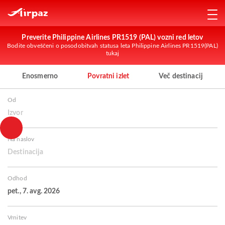
Preverite Philippine Airlines PR1519 (PAL) vozni red letov
Bodite obveščeni o posodobitvah statusa leta Philippine Airlines PR1519(PAL)
tukaj
Enosmerno
Povratni izlet
Več destinacij
Od
Izvor
Na naslov
Destinacija
Odhod
pet., 7. avg. 2026
Vrnitev