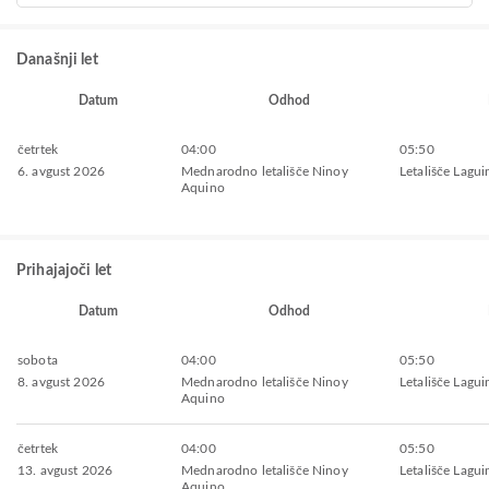
Današnji let
Datum
Odhod
četrtek
04:00
05:50
6. avgust 2026
Mednarodno letališče Ninoy
Letališče Lagu
Aquino
Prihajajoči let
Datum
Odhod
sobota
04:00
05:50
8. avgust 2026
Mednarodno letališče Ninoy
Letališče Lagu
Aquino
četrtek
04:00
05:50
13. avgust 2026
Mednarodno letališče Ninoy
Letališče Lagu
Aquino