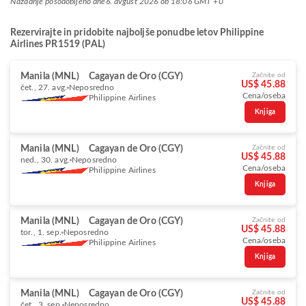
Nazadnje posodobljeno dne
6. avgust 2026 ob 18:06 GMT +0
Rezervirajte in pridobite najboljše ponudbe letov Philippine
Airlines PR1519 (PAL)
Manila (MNL)
Cagayan de Oro (CGY)
Začnite od
US$ 45.88
čet., 27. avg.
Neposredno
Cena/oseba
Philippine Airlines
Knjiga
Manila (MNL)
Cagayan de Oro (CGY)
Začnite od
US$ 45.88
ned., 30. avg.
Neposredno
Cena/oseba
Philippine Airlines
Knjiga
Manila (MNL)
Cagayan de Oro (CGY)
Začnite od
US$ 45.88
tor., 1. sep.
Neposredno
Cena/oseba
Philippine Airlines
Knjiga
Manila (MNL)
Cagayan de Oro (CGY)
Začnite od
US$ 45.88
čet., 3. sep.
Neposredno