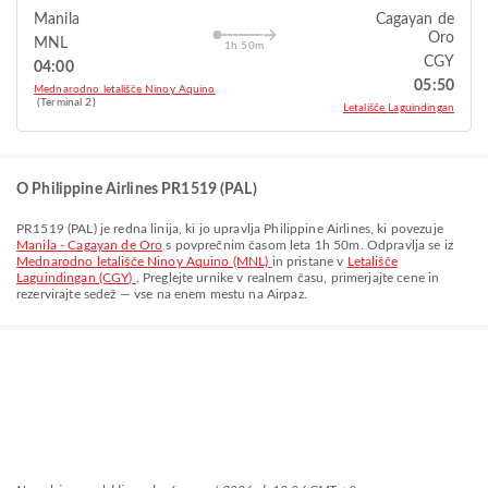
Manila
Cagayan de
Oro
MNL
1h 50m
CGY
04:00
05:50
Mednarodno letališče Ninoy Aquino
(Terminal 2)
Letališče Laguindingan
O Philippine Airlines PR1519 (PAL)
PR1519
(
PAL
) je redna linija, ki jo upravlja
Philippine Airlines
, ki povezuje
Manila - Cagayan de Oro
s povprečnim časom leta
1h 50m
. Odpravlja se iz
Mednarodno letališče Ninoy Aquino (MNL)
in pristane v
Letališče
Laguindingan (CGY)
. Preglejte urnike v realnem času, primerjajte cene in
rezervirajte sedež — vse na enem mestu na Airpaz.