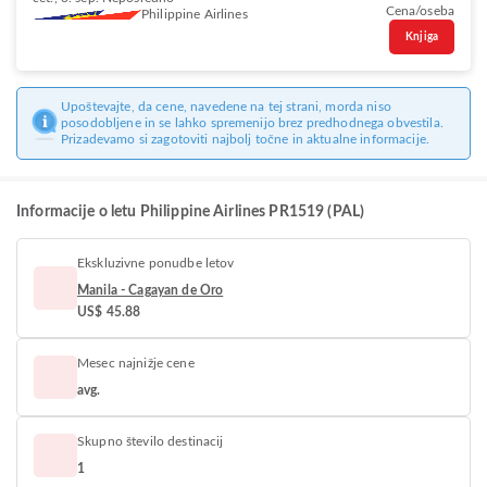
Cena/oseba
Philippine Airlines
Knjiga
Upoštevajte, da cene, navedene na tej strani, morda niso
posodobljene in se lahko spremenijo brez predhodnega obvestila.
Prizadevamo si zagotoviti najbolj točne in aktualne informacije.
Informacije o letu Philippine Airlines PR1519 (PAL)
Ekskluzivne ponudbe letov
Manila - Cagayan de Oro
US$ 45.88
Mesec najnižje cene
avg.
Skupno število destinacij
1