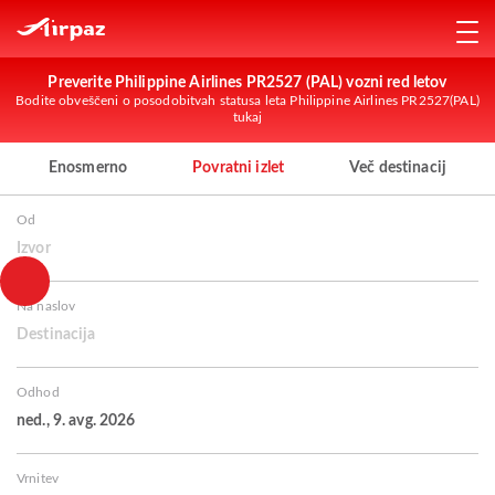
Preverite Philippine Airlines PR2527 (PAL) vozni red letov
Bodite obveščeni o posodobitvah statusa leta Philippine Airlines PR2527(PAL)
tukaj
Enosmerno
Povratni izlet
Več destinacij
Od
Izvor
Na naslov
Destinacija
Odhod
ned., 9. avg. 2026
Vrnitev