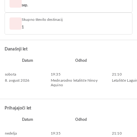
sep.
Skupno število destinacij
1
Današnji let
Datum
Odhod
sobota
19:35
21:10
8. avgust 2026
Mednarodno letališče Ninoy
Letališče Lagu
Aquino
Prihajajoči let
Datum
Odhod
nedelja
19:35
21:10