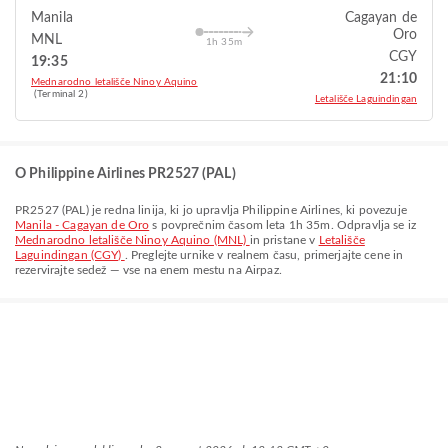
Manila
Cagayan de
Oro
MNL
1h 35m
CGY
19:35
21:10
Mednarodno letališče Ninoy Aquino
(Terminal 2)
Letališče Laguindingan
O Philippine Airlines PR2527 (PAL)
PR2527
(
PAL
) je redna linija, ki jo upravlja
Philippine Airlines
, ki povezuje
Manila - Cagayan de Oro
s povprečnim časom leta
1h 35m
. Odpravlja se iz
Mednarodno letališče Ninoy Aquino (MNL)
in pristane v
Letališče
Laguindingan (CGY)
. Preglejte urnike v realnem času, primerjajte cene in
rezervirajte sedež — vse na enem mestu na Airpaz.