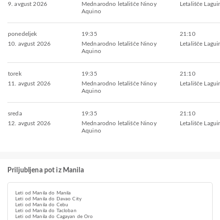
9. avgust 2026
Mednarodno letališče Ninoy
Letališče Lagu
Aquino
ponedeljek
19:35
21:10
10. avgust 2026
Mednarodno letališče Ninoy
Letališče Lagu
Aquino
torek
19:35
21:10
11. avgust 2026
Mednarodno letališče Ninoy
Letališče Lagu
Aquino
sreda
19:35
21:10
12. avgust 2026
Mednarodno letališče Ninoy
Letališče Lagu
Aquino
Priljubljena pot iz Manila
Leti od Manila do Manila
Leti od Manila do Davao City
Leti od Manila do Cebu
Leti od Manila do Tacloban
Leti od Manila do Cagayan de Oro