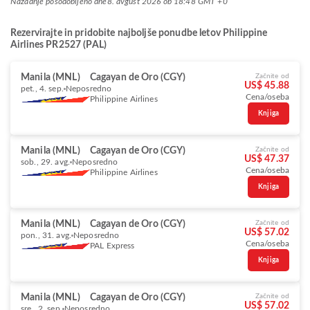
Nazadnje posodobljeno dne
8. avgust 2026 ob 18:48 GMT +0
Rezervirajte in pridobite najboljše ponudbe letov Philippine
Airlines PR2527 (PAL)
Manila (MNL)
Cagayan de Oro (CGY)
Začnite od
US$ 45.88
pet., 4. sep.
Neposredno
Cena/oseba
Philippine Airlines
Knjiga
Manila (MNL)
Cagayan de Oro (CGY)
Začnite od
US$ 47.37
sob., 29. avg.
Neposredno
Cena/oseba
Philippine Airlines
Knjiga
Manila (MNL)
Cagayan de Oro (CGY)
Začnite od
US$ 57.02
pon., 31. avg.
Neposredno
Cena/oseba
PAL Express
Knjiga
Manila (MNL)
Cagayan de Oro (CGY)
Začnite od
US$ 57.02
sre., 2. sep.
Neposredno