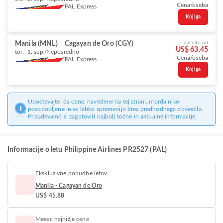
Cena/oseba
PAL Express
Knjiga
Manila (MNL)
Cagayan de Oro (CGY)
Začnite od
US$ 63.45
tor., 1. sep.
Neposredno
Cena/oseba
PAL Express
Knjiga
Upoštevajte, da cene, navedene na tej strani, morda niso
posodobljene in se lahko spremenijo brez predhodnega obvestila.
Prizadevamo si zagotoviti najbolj točne in aktualne informacije.
Informacije o letu Philippine Airlines PR2527 (PAL)
Ekskluzivne ponudbe letov
Manila - Cagayan de Oro
US$ 45.88
Mesec najnižje cene