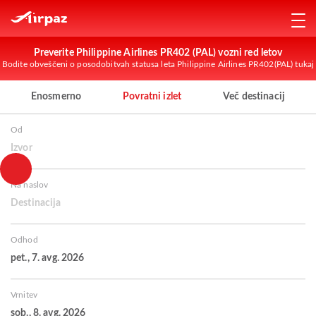
Preverite Philippine Airlines PR402 (PAL) vozni red letov
Bodite obveščeni o posodobitvah statusa leta Philippine Airlines PR402(PAL) tukaj
Enosmerno
Povratni izlet
Več destinacij
Od
Izvor
Na naslov
Destinacija
Odhod
pet., 7. avg. 2026
Vrnitev
sob., 8. avg. 2026