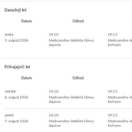
Današnji let
Datum
Odhod
sreda
14:10
19:15
5. avgust 2026
Mednarodno letališče Ninoy
Mednarodno let
Aquino
Incheon
Prihajajoči let
Datum
Odhod
četrtek
14:10
19:15
6. avgust 2026
Mednarodno letališče Ninoy
Mednarodno let
Aquino
Incheon
petek
14:10
19:15
7. avgust 2026
Mednarodno letališče Ninoy
Mednarodno let
Aquino
Incheon