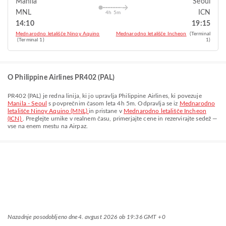
Manila
Seoul
MNL
ICN
4h 5m
14:10
19:15
Mednarodno letališče Ninoy Aquino
Mednarodno letališče Incheon
(Terminal
(Terminal 1)
1)
O Philippine Airlines PR402 (PAL)
PR402
(
PAL
) je redna linija, ki jo upravlja
Philippine Airlines
, ki povezuje
Manila - Seoul
s povprečnim časom leta
4h 5m
. Odpravlja se iz
Mednarodno
letališče Ninoy Aquino (MNL)
in pristane v
Mednarodno letališče Incheon
(ICN)
. Preglejte urnike v realnem času, primerjajte cene in rezervirajte sedež —
vse na enem mestu na Airpaz.
Nazadnje posodobljeno dne
4. avgust 2026 ob 19:36 GMT +0