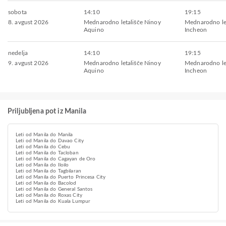
sobota
14:10
19:15
8. avgust 2026
Mednarodno letališče Ninoy
Mednarodno let
Aquino
Incheon
nedelja
14:10
19:15
9. avgust 2026
Mednarodno letališče Ninoy
Mednarodno let
Aquino
Incheon
Priljubljena pot iz Manila
Leti od Manila do Manila
Leti od Manila do Davao City
Leti od Manila do Cebu
Leti od Manila do Tacloban
Leti od Manila do Cagayan de Oro
Leti od Manila do Iloilo
Leti od Manila do Tagbilaran
Leti od Manila do Puerto Princesa City
Leti od Manila do Bacolod
Leti od Manila do General Santos
Leti od Manila do Roxas City
Leti od Manila do Kuala Lumpur