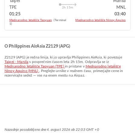
Taipei
Manila
TPE
MNL
2h 15m
01:25
03:40
Mednarodno letališče Taoyuan
(Terminal
Mednarodno letališče Ninoy Aquino
1)
O Philippines AirAsia Z2129 (APG)
Z2129
(
APG
) je redna linija, ki jo upravlja
Philippines AirAsia
, ki povezuje
Taipei - Manila
s povprečnim časom leta
2h 15m
. Odpravlja se iz
Mednarodno letališče Taoyuan (TPE)
in pristane v
Mednarodno letališče
Ninoy Aquino (MNL)
. Preglejte urnike v realnem času, primerjajte cene in
rezervirajte sedež — vse na enem mestu na Airpaz.
Nazadnje posodobljeno dne
4. avgust 2026 ob 22:03 GMT +0