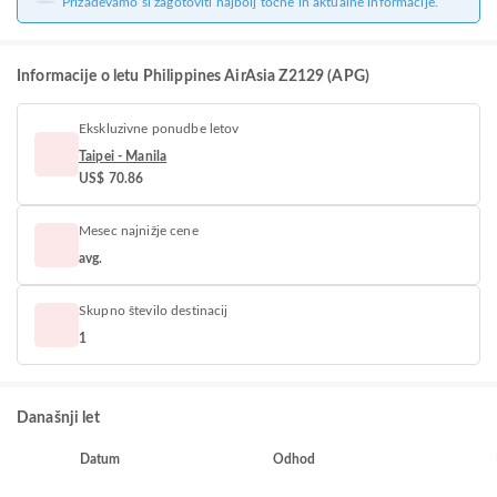
Prizadevamo si zagotoviti najbolj točne in aktualne informacije.
Informacije o letu Philippines AirAsia Z2129 (APG)
Ekskluzivne ponudbe letov
Taipei - Manila
US$ 70.86
Mesec najnižje cene
avg.
Skupno število destinacij
1
Današnji let
Datum
Odhod