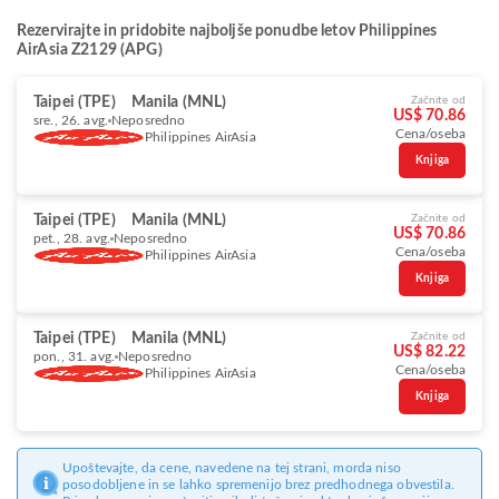
Rezervirajte in pridobite najboljše ponudbe letov Philippines
AirAsia Z2129 (APG)
Taipei (TPE)
Manila (MNL)
Začnite od
US$ 70.86
sre., 26. avg.
Neposredno
Cena/oseba
Philippines AirAsia
Knjiga
Taipei (TPE)
Manila (MNL)
Začnite od
US$ 70.86
pet., 28. avg.
Neposredno
Cena/oseba
Philippines AirAsia
Knjiga
Taipei (TPE)
Manila (MNL)
Začnite od
US$ 82.22
pon., 31. avg.
Neposredno
Cena/oseba
Philippines AirAsia
Knjiga
Upoštevajte, da cene, navedene na tej strani, morda niso
posodobljene in se lahko spremenijo brez predhodnega obvestila.