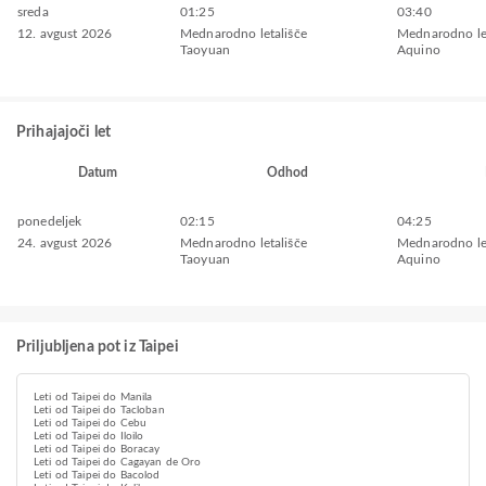
sreda
01:25
03:40
12. avgust 2026
Mednarodno letališče
Mednarodno le
Taoyuan
Aquino
Prihajajoči let
Datum
Odhod
ponedeljek
02:15
04:25
24. avgust 2026
Mednarodno letališče
Mednarodno le
Taoyuan
Aquino
Priljubljena pot iz Taipei
Leti od Taipei do Manila
Leti od Taipei do Tacloban
Leti od Taipei do Cebu
Leti od Taipei do Iloilo
Leti od Taipei do Boracay
Leti od Taipei do Cagayan de Oro
Leti od Taipei do Bacolod