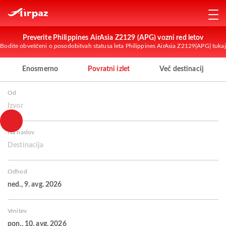
Preverite Philippines AirAsia Z2129 (APG) vozni red letov
Bodite obveščeni o posodobitvah statusa leta Philippines AirAsia Z2129(APG) tukaj
Enosmerno
Povratni izlet
Več destinacij
Od
Izvor
Na naslov
Destinacija
Odhod
ned., 9. avg. 2026
Vrnitev
pon., 10. avg. 2026