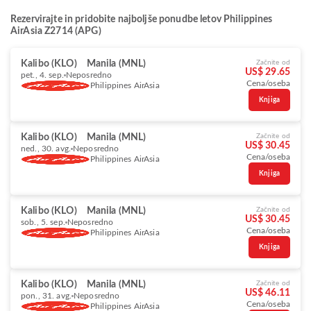
Rezervirajte in pridobite najboljše ponudbe letov Philippines
AirAsia Z2714 (APG)
Kalibo (KLO)
Manila (MNL)
Začnite od
US$ 29.65
pet., 4. sep.
Neposredno
Cena/oseba
Philippines AirAsia
Knjiga
Kalibo (KLO)
Manila (MNL)
Začnite od
US$ 30.45
ned., 30. avg.
Neposredno
Cena/oseba
Philippines AirAsia
Knjiga
Kalibo (KLO)
Manila (MNL)
Začnite od
US$ 30.45
sob., 5. sep.
Neposredno
Cena/oseba
Philippines AirAsia
Knjiga
Kalibo (KLO)
Manila (MNL)
Začnite od
US$ 46.11
pon., 31. avg.
Neposredno
Cena/oseba
Philippines AirAsia