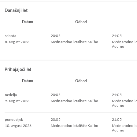
Današnji let
Datum
Odhod
sobota
20:05
21:05
8. avgust 2026
Mednarodno letališče Kalibo
Mednarodno le
Aquino
Prihajajoči let
Datum
Odhod
nedelja
20:05
21:05
9. avgust 2026
Mednarodno letališče Kalibo
Mednarodno le
Aquino
ponedeljek
20:05
21:05
10. avgust 2026
Mednarodno letališče Kalibo
Mednarodno le
Aquino