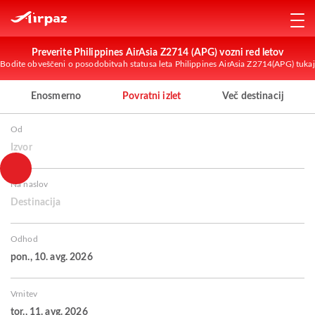
Preverite Philippines AirAsia Z2714 (APG) vozni red letov
Bodite obveščeni o posodobitvah statusa leta Philippines AirAsia Z2714(APG) tukaj
Enosmerno
Povratni izlet
Več destinacij
Od
Izvor
Na naslov
Destinacija
Odhod
pon., 10. avg. 2026
Vrnitev
tor., 11. avg. 2026