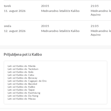
torek
20:05
21:05
11. avgust 2026
Mednarodno letališče Kalibo
Mednarodno le
Aquino
sreda
20:05
21:05
12. avgust 2026
Mednarodno letališče Kalibo
Mednarodno le
Aquino
Priljubljena pot iz Kalibo
Leti od Kalibo do Manila
Leti od Kalibo do Tacloban
Leti od Kalibo do Iloilo
Leti od Kalibo do Cebu
Leti od Kalibo do Boracay
Leti od Kalibo do Cagayan de Oro
Leti od Kalibo do Bacolod
Leti od Kalibo do Kalibo
Leti od Kalibo do Taipei
Leti od Kalibo do Kaohsiung
Leti od Kalibo do Da Nang
Leti od Kalibo do Macau