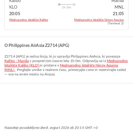
Kalibo
Manila
KLO
MNL
1h 0m
20:05
21:05
Mednarodno letališče Kalibo
Mednarodno letališče Ninoy Aquino
(Terminal 2)
O Philippines AirAsia Z2714 (APG)
Z2714
(
APG
) je redna linija, ki jo upravlja
Philippines AirAsia
, ki povezuje
Kalibo - Manila
s povprečnim časom leta
1h 0m
. Odpravlja se iz
Mednarodno
letališče Kalibo (KLO)
in pristane v
Mednarodno letališče Ninoy Aquino
(MNL)
. Preglejte urnike v realnem času, primerjajte cene in rezervirajte sedež
— vse na enem mestu na Airpaz.
Nazadnje posodobljeno dne
8. avgust 2026 ob 20:14 GMT +0