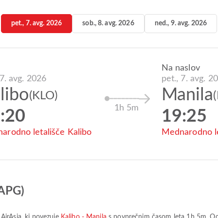
pet., 7. avg. 2026
sob., 8. avg. 2026
ned., 9. avg. 2026
Na naslov
 7. avg. 2026
pet., 7. avg. 2
libo
Manila
(KLO)
1h 5m
:20
19:25
arodno letališče Kalibo
Mednarodno le
(APG)
 AirAsia
, ki povezuje
Kalibo - Manila
s povprečnim časom leta
1h 5m
. O