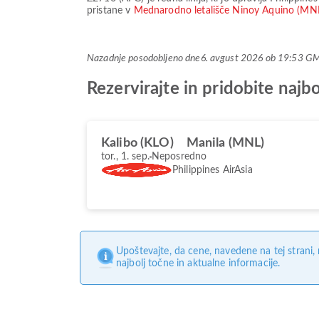
pristane v
Mednarodno letališče Ninoy Aquino (MN
Nazadnje posodobljeno dne
6. avgust 2026 ob 19:53 G
Rezervirajte in pridobite naj
Kalibo (KLO)
Manila (MNL)
tor., 1. sep.
Neposredno
Philippines AirAsia
Upoštevajte, da cene, navedene na tej strani
najbolj točne in aktualne informacije.