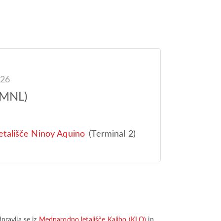
026
(MNL)
tališče Ninoy Aquino
(Terminal 2)
dpravlja se iz
Mednarodno letališče Kalibo (KLO)
in