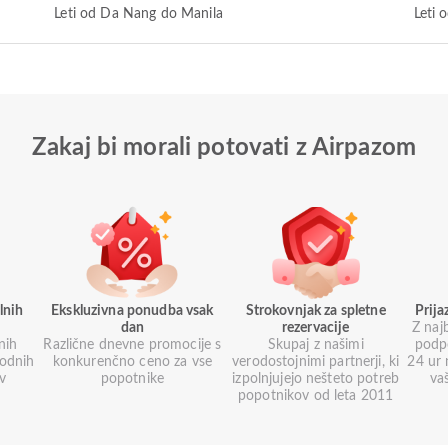
Leti od Da Nang do Manila
Leti 
Zakaj bi morali potovati z Airpazom
lnih
Ekskluzivna ponudba vsak
Strokovnjak za spletne
Prij
dan
rezervacije
Z naj
nih
Različne dnevne promocije s
Skupaj z našimi
podp
godnih
konkurenčno ceno za vse
verodostojnimi partnerji, ki
24 ur 
ev
popotnike
izpolnjujejo nešteto potreb
va
popotnikov od leta 2011