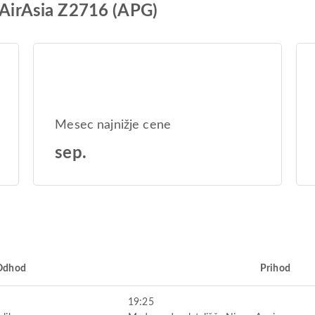
s AirAsia Z2716 (APG)
Mesec najnižje cene
sep.
Odhod
Prihod
19:25