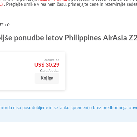
L)
. Preglejte urnike v realnem času, primerjajte cene in rezervirajte se
MT +0
boljše ponudbe letov Philippines AirAsia 
Začnite od
US$ 30.29
Cena/oseba
Knjiga
, morda niso posodobljene in se lahko spremenijo brez predhodnega obves