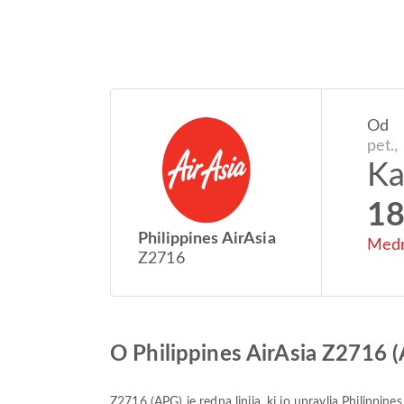
Od
pet.,
Ka
18
Philippines AirAsia
Medn
Z2716
O Philippines AirAsia Z2716 
Z2716
(
APG
) je redna linija, ki jo upravlja
Philippines