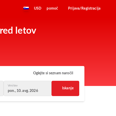
USD
pomoč
Prijava/Registracija
red letov
Oglejte si seznam naročil
Vrnitev
Iskanje
pon., 10. avg. 2026