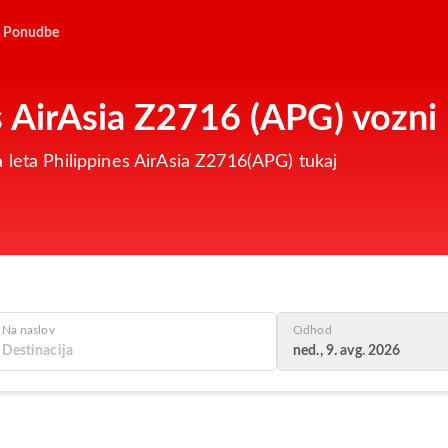
Ponudbe
s AirAsia Z2716 (APG) vozni 
 leta Philippines AirAsia Z2716(APG) tukaj
Na naslov
Odhod
ned., 9. avg. 2026