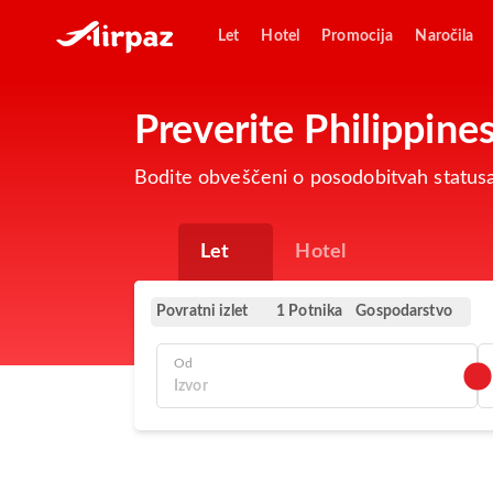
Let
Hotel
Promocija
Naročila
Preverite Philippine
Bodite obveščeni o posodobitvah statusa
Let
Hotel
Povratni izlet
Gospodarstvo
1 Potnika
Od