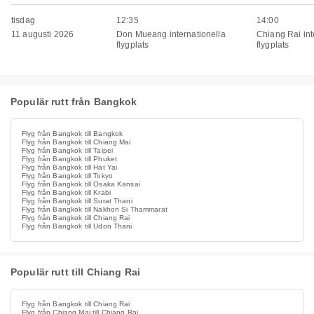
tisdag
12:35
14:00
11 augusti 2026
Don Mueang internationella
Chiang Rai int
flygplats
flygplats
Populär rutt från Bangkok
Flyg från Bangkok till Bangkok
Flyg från Bangkok till Chiang Mai
Flyg från Bangkok till Taipei
Flyg från Bangkok till Phuket
Flyg från Bangkok till Hat Yai
Flyg från Bangkok till Tokyo
Flyg från Bangkok till Osaka Kansai
Flyg från Bangkok till Krabi
Flyg från Bangkok till Surat Thani
Flyg från Bangkok till Nakhon Si Thammarat
Flyg från Bangkok till Chiang Rai
Flyg från Bangkok till Udon Thani
Populär rutt till Chiang Rai
Flyg från Bangkok till Chiang Rai
Flyg från Chiang Mai till Chiang Rai