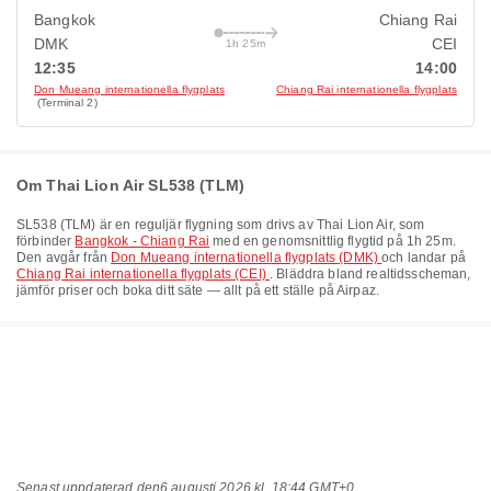
Bangkok
Chiang Rai
DMK
CEI
1h 25m
12:35
14:00
Don Mueang internationella flygplats
Chiang Rai internationella flygplats
(Terminal 2)
Om Thai Lion Air SL538 (TLM)
SL538
(
TLM
) är en reguljär flygning som drivs av
Thai Lion Air
, som
förbinder
Bangkok - Chiang Rai
med en genomsnittlig flygtid på
1h 25m
.
Den avgår från
Don Mueang internationella flygplats (DMK)
och landar på
Chiang Rai internationella flygplats (CEI)
. Bläddra bland realtidsscheman,
jämför priser och boka ditt säte — allt på ett ställe på Airpaz.
Senast uppdaterad den
6 augusti 2026 kl. 18:44 GMT+0