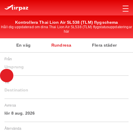
Kontrollera Thai Lion Air SL538 (TLM) flygschema
Håll dig uppdaterad om dina Thai Lion Air SL538 (TLM) flygstatusuppdateringar
här
En väg
Rundresa
Flera städer
Från
Ursprung
Till
Destination
Avresa
lör 8 aug. 2026
Återvända