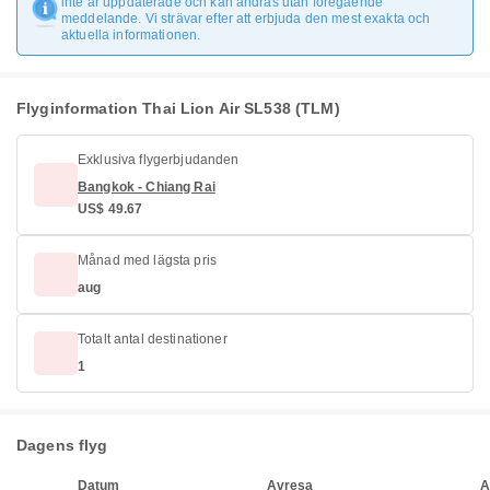
inte är uppdaterade och kan ändras utan föregående
meddelande. Vi strävar efter att erbjuda den mest exakta och
aktuella informationen.
Flyginformation Thai Lion Air SL538 (TLM)
Exklusiva flygerbjudanden
Bangkok - Chiang Rai
US$ 49.67
Månad med lägsta pris
aug
Totalt antal destinationer
1
Dagens flyg
Datum
Avresa
A