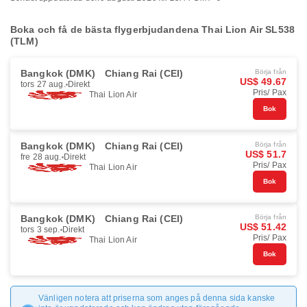
Boka och få de bästa flygerbjudandena Thai Lion Air SL538
(TLM)
Bangkok (DMK)
Chiang Rai (CEI)
Börja från
US$ 49.67
tors 27 aug.
Direkt
Pris/ Pax
Thai Lion Air
Bok
Bangkok (DMK)
Chiang Rai (CEI)
Börja från
US$ 51.7
fre 28 aug.
Direkt
Pris/ Pax
Thai Lion Air
Bok
Bangkok (DMK)
Chiang Rai (CEI)
Börja från
US$ 51.42
tors 3 sep.
Direkt
Pris/ Pax
Thai Lion Air
Bok
Vänligen notera att priserna som anges på denna sida kanske