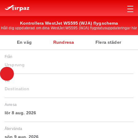
Kontrollera WestJet WS595 (WJA) flygschema
Håll dig uppdaterad om dina WestJet WS595 (WJA) flygstatusuppdateringar här
En väg
Rundresa
Flera städer
Från
Ursprung
Till
Destination
Avresa
lör 8 aug. 2026
Återvända
sön 9 aug. 2026