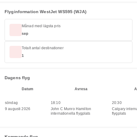
Flyginformation WestJet WS595 (WJA)
Månad med lägsta pris
sep
Totalt antal destinationer
1
Dagens flyg
Datum
Avresa
A
söndag
18:10
20:30
9 augusti 2026
John C Munro Hamilton
Calgary intern
internationella flygplats
flygplats
Kommande flyg