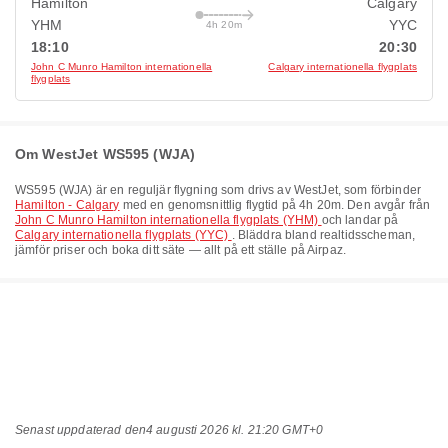
Hamilton
Calgary
YHM
YYC
4h 20m
18:10
20:30
John C Munro Hamilton internationella
Calgary internationella flygplats
flygplats
Om WestJet WS595 (WJA)
WS595
(
WJA
) är en reguljär flygning som drivs av
WestJet
, som förbinder
Hamilton - Calgary
med en genomsnittlig flygtid på
4h 20m
. Den avgår från
John C Munro Hamilton internationella flygplats (YHM)
och landar på
Calgary internationella flygplats (YYC)
. Bläddra bland realtidsscheman,
jämför priser och boka ditt säte — allt på ett ställe på Airpaz.
Senast uppdaterad den
4 augusti 2026 kl. 21:20 GMT+0