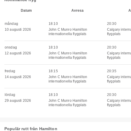
Datum
Avresa
A
måndag
18:10
20:30
10 augusti 2026
John C Munro Hamilton
Calgary intern
internationella flygplats
flygplats
onsdag
18:10
20:30
12 augusti 2026
John C Munro Hamilton
Calgary intern
internationella flygplats
flygplats
fredag
18:15
20:35
14 augusti 2026
John C Munro Hamilton
Calgary intern
internationella flygplats
flygplats
lördag
18:10
20:30
29 augusti 2026
John C Munro Hamilton
Calgary intern
internationella flygplats
flygplats
Populär rutt från Hamilton