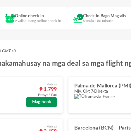
Online check-in
Check-in Bago Mag-alis
Available ang online check-in
Simula 180 minuto
AM GMT+0
akamahusay na mga deal sa mga flight ng
Mula sa
Palma de Mallorca (PMI
₱ 1,799
Miy, Okt 7
DIrekta
Presyo/ Pax
Transavia France
Mag-book
Mula sa
Barcelona (BCN)
Pari