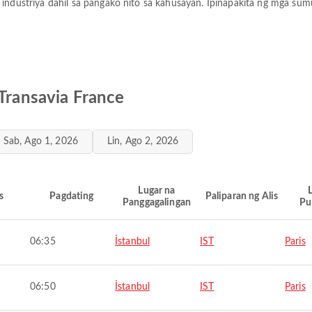
 industriya dahil sa pangako nito sa kahusayan. Ipinapakita ng mga su
 Transavia France
Sab, Ago 1, 2026
Lin, Ago 2, 2026
Lugar na
s
Pagdating
Paliparan ng Alis
Panggagalingan
Pu
06:35
İstanbul
IST
Paris
06:50
İstanbul
IST
Paris