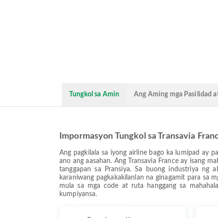
Tungkol sa Amin
Ang Aming mga Pasilidad at
Impormasyon Tungkol sa Transavia Fran
Ang pagkilala sa iyong airline bago ka lumipad a
ano ang aasahan. Ang Transavia France ay isang m
tanggapan sa Pransiya. Sa buong industriya ng a
karaniwang pagkakakilanlan na ginagamit para sa m
mula sa mga code at ruta hanggang sa mahahal
kumpiyansa.