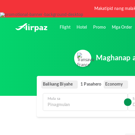
Makatipid nang malak
Flight
Hotel
Promo
Mga Order
Maghanap at
Balikang Biyahe
Economy
1 Pasahero
Mula sa
S