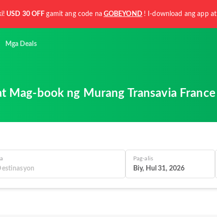
i!
USD 30 OFF
gamit ang code na
GOBEYOND
! I-download ang app at
Mga Deals
 Mag-book ng Murang Transavia France (
a
Pag-alis
Biy, Hul 31, 2026