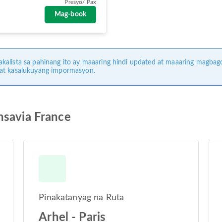
Presyo/ Pax
Mag-book
kalista sa pahinang ito ay maaaring hindi updated at maaaring magbag
 at kasalukuyang impormasyon.
nsavia France
Pinakatanyag na Ruta
Arhel - Paris