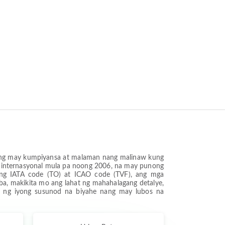
 nang may kumpiyansa at malaman nang malinaw kung
t internasyonal mula pa noong 2006, na may punong
an ng IATA code (TO) at ICAO code (TVF), ang mga
ba, makikita mo ang lahat ng mahahalagang detalye,
 ng iyong susunod na biyahe nang may lubos na