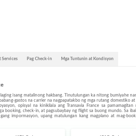
 Services
Pag Check-in
Mga Tuntunin at Kondisyon
ce
y palaging isang matalinong hakbang. Tinutulungan ka nitong bumiyahe
ababang-gastos na carrier na nagpapatakbo ng mga rutang domestiko a
byasyon, opisyal na kinikilala ang Transavia France sa pamamagit
ga booking, check-in, at pagsubaybay ng flight sa buong mundo. Sa iba
agang impormasyon, upang matulungan kang magplano at mag-book