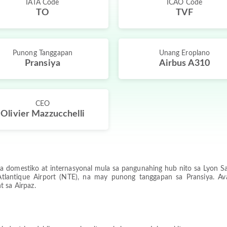
IATA Code
ICAO Code
TO
TVF
Punong Tanggapan
Unang Eroplano
Pransiya
Airbus A310
CEO
Olivier Mazzucchelli
a domestiko at internasyonal mula sa pangunahing hub nito sa Lyon Sai
 Atlantique Airport (NTE), na may punong tanggapan sa Pransiya. Av
t sa Airpaz.