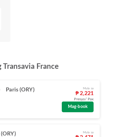
 Transavia France
Mula sa
)
Paris (ORY)
₱ 2,221
Presyo/ Pax
Mag-book
Mula sa
s (ORY)