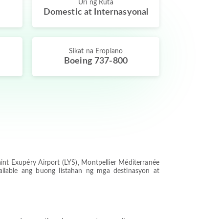
Uri ng Ruta
Domestic at Internasyonal
Sikat na Eroplano
Boeing 737-800
nt Exupéry Airport (LYS), Montpellier Méditerranée
ailable ang buong listahan ng mga destinasyon at