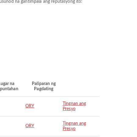
musunod na gantimpala ang reputasyong ito:
Lugar na
Paliparan ng
puntahan
Pagdating
Tingnan ang
ORY
Presyo
Tingnan ang
ORY
Presyo