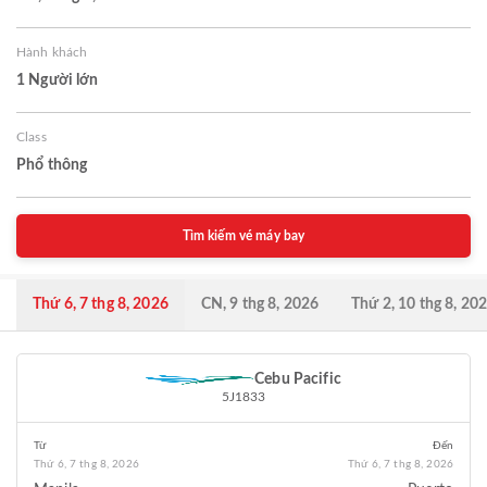
Hành khách
1 Người lớn
Class
Phổ thông
Tìm kiếm vé máy bay
Thứ 6, 7 thg 8, 2026
CN, 9 thg 8, 2026
Thứ 2, 10 thg 8, 20
Cebu Pacific
5J1833
Từ
Đến
Thứ 6, 7 thg 8, 2026
Thứ 6, 7 thg 8, 2026