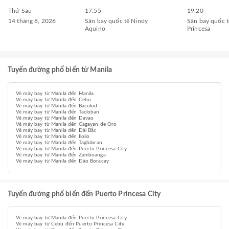
Thứ Sáu
17:55
19:20
14 tháng 8, 2026
Sân bay quốc tế Ninoy
Sân bay quốc t
Aquino
Princesa
Tuyến đường phổ biến từ Manila
Vé máy bay từ Manila đến Manila
Vé máy bay từ Manila đến Cebu
Vé máy bay từ Manila đến Bacolod
Vé máy bay từ Manila đến Tacloban
Vé máy bay từ Manila đến Davao
Vé máy bay từ Manila đến Cagayan de Oro
Vé máy bay từ Manila đến Đài Bắc
Vé máy bay từ Manila đến Iloilo
Vé máy bay từ Manila đến Tagbilaran
Vé máy bay từ Manila đến Puerto Princesa City
Vé máy bay từ Manila đến Zamboanga
Vé máy bay từ Manila đến Đảo Boracay
Tuyến đường phổ biến đến Puerto Princesa City
Vé máy bay từ Manila đến Puerto Princesa City
Vé máy bay từ Cebu đến Puerto Princesa City