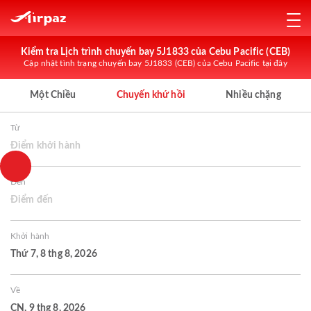
Kiểm tra Lịch trình chuyến bay 5J1833 của Cebu Pacific (CEB)
Cập nhật tình trạng chuyến bay 5J1833 (CEB) của Cebu Pacific tại đây
Một Chiều
Chuyến khứ hồi
Nhiều chặng
Từ
Điểm khởi hành
Đến
Điểm đến
Khởi hành
Thứ 7, 8 thg 8, 2026
Về
CN, 9 thg 8, 2026