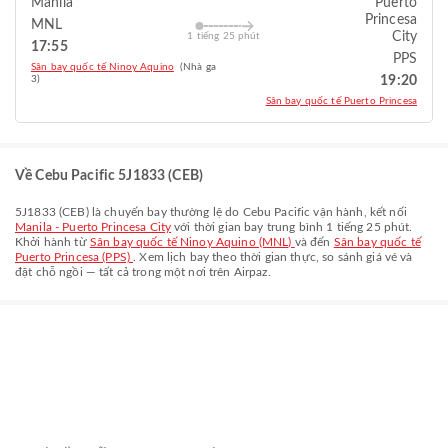
Manila
Puerto
Princesa
MNL
City
1 tiếng 25 phút
17:55
PPS
Sân bay quốc tế Ninoy Aquino
(Nhà ga
3)
19:20
Sân bay quốc tế Puerto Princesa
Về Cebu Pacific 5J1833 (CEB)
5J1833
(
CEB
) là chuyến bay thường lệ do
Cebu Pacific
vận hành, kết nối
Manila - Puerto Princesa City
với thời gian bay trung bình
1 tiếng 25 phút
.
Khởi hành từ
Sân bay quốc tế Ninoy Aquino (MNL)
và đến
Sân bay quốc tế
Puerto Princesa (PPS)
. Xem lịch bay theo thời gian thực, so sánh giá vé và
đặt chỗ ngồi — tất cả trong một nơi trên Airpaz.