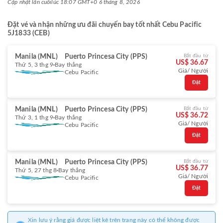
Cập nhật lần cuối
lúc 18:07 GMT+0 6 tháng 8, 2026
Đặt vé và nhận những ưu đãi chuyến bay tốt nhất Cebu Pacific
5J1833 (CEB)
Manila (MNL)
Puerto Princesa City (PPS)
Bắt đầu từ
US$ 36.67
Thứ 5, 3 thg 9
Bay thẳng
Giá/ Người
Cebu Pacific
Đặt
Manila (MNL)
Puerto Princesa City (PPS)
Bắt đầu từ
US$ 36.72
Thứ 3, 1 thg 9
Bay thẳng
Giá/ Người
Cebu Pacific
Đặt
Manila (MNL)
Puerto Princesa City (PPS)
Bắt đầu từ
US$ 36.77
Thứ 5, 27 thg 8
Bay thẳng
Giá/ Người
Cebu Pacific
Đặt
Xin lưu ý rằng giá được liệt kê trên trang này có thể không được