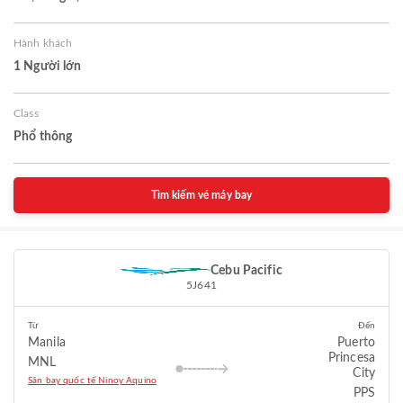
Hành khách
1 Người lớn
Class
Phổ thông
Tìm kiếm vé máy bay
Cebu Pacific
5J641
Từ
Đến
Manila
Puerto
Princesa
MNL
City
Sân bay quốc tế Ninoy Aquino
PPS