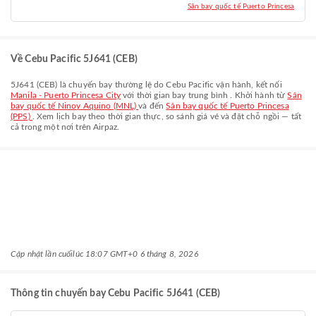
Sân bay quốc tế Puerto Princesa
Về Cebu Pacific 5J641 (CEB)
5J641
(
CEB
) là chuyến bay thường lệ do
Cebu Pacific
vận hành, kết nối
Manila - Puerto Princesa City
với thời gian bay trung bình
. Khởi hành từ
Sân
bay quốc tế Ninoy Aquino (MNL)
và đến
Sân bay quốc tế Puerto Princesa
(PPS)
. Xem lịch bay theo thời gian thực, so sánh giá vé và đặt chỗ ngồi — tất
cả trong một nơi trên Airpaz.
Cập nhật lần cuối
lúc 18:07 GMT+0 6 tháng 8, 2026
Thông tin chuyến bay Cebu Pacific 5J641 (CEB)