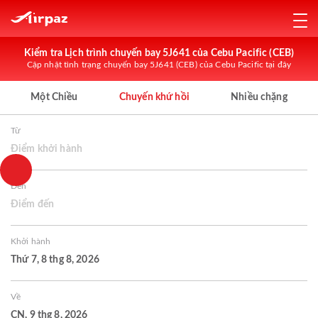
Kiểm tra Lịch trình chuyến bay 5J641 của Cebu Pacific (CEB)
Cập nhật tình trạng chuyến bay 5J641 (CEB) của Cebu Pacific tại đây
Một Chiều
Chuyến khứ hồi
Nhiều chặng
Từ
Điểm khởi hành
Đến
Điểm đến
Khởi hành
Thứ 7, 8 thg 8, 2026
Về
CN, 9 thg 8, 2026