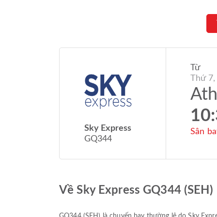
Từ
Thứ 7,
At
10
Sky Express
Sân ba
GQ344
Về Sky Express GQ344 (SEH)
GQ344
(
SEH
) là chuyến bay thường lệ do
Sky Expr