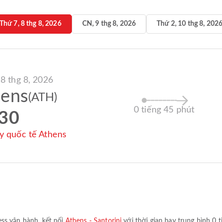
Thứ 7, 8 thg 8, 2026
CN, 9 thg 8, 2026
Thứ 2, 10 thg 8, 202
 8 thg 8, 2026
hens
(ATH)
0 tiếng 45 phút
:30
y quốc tế Athens
ess
vận hành, kết nối
Athens - Santorini
với thời gian bay trung bình
0 t