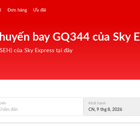
i
Đơn hàng
Ưu đãi
 chuyến bay GQ344 của Sky 
SEH) của Sky Express tại đây
Đến
Khởi hành
CN, 9 thg 8, 2026