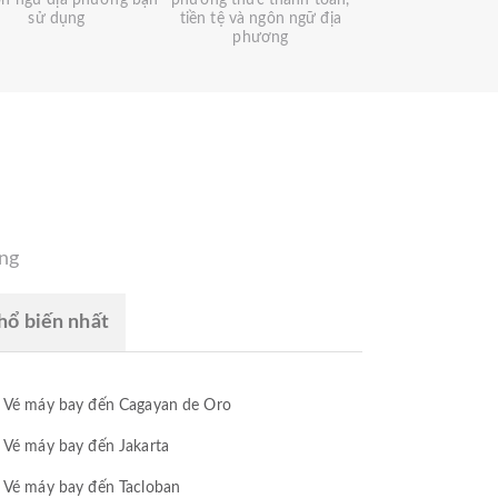
ôn ngữ địa phương bạn
phương thức thanh toán,
sử dụng
tiền tệ và ngôn ngữ địa
phương
àng
ổ biến nhất
Vé máy bay đến Cagayan de Oro
Vé máy bay đến Jakarta
Vé máy bay đến Tacloban