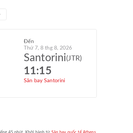
6
Đến
Thứ 7, 8 thg 8, 2026
Santorini
(JTR)
11:15
Sân bay Santorini
iếng 45 phút
. Khởi hành từ
Sân bay quốc tế Athens