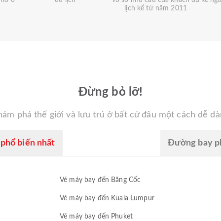
chỗ ở
du lịch
vô số nhu cầu của khách du
kể ng
lịch kể từ năm 2011
Đừng bỏ lỡ!
ám phá thế giới và lưu trú ở bất cứ đâu một cách dễ d
phổ biến nhất
Đường bay ph
Vé máy bay đến Băng Cốc
Vé máy bay đến Kuala Lumpur
Vé máy bay đến Phuket