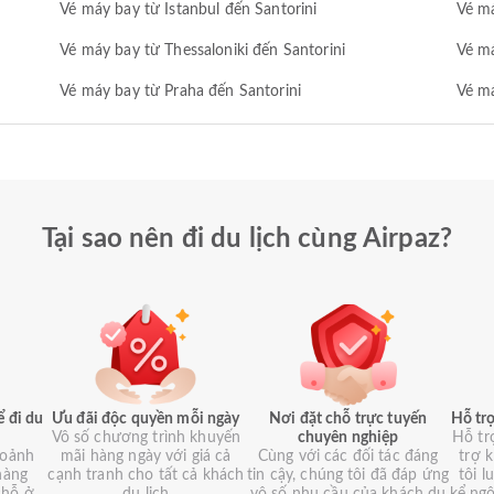
Vé máy bay từ Istanbul đến Santorini
Vé má
Vé máy bay từ Thessaloniki đến Santorini
Vé m
Vé máy bay từ Praha đến Santorini
Vé má
Tại sao nên đi du lịch cùng Airpaz?
ể đi du
Ưu đãi độc quyền mỗi ngày
Nơi đặt chỗ trực tuyến
Hỗ trợ
Vô số chương trình khuyến
chuyên nghiệp
Hỗ tr
hoảnh
mãi hàng ngày với giá cả
Cùng với các đối tác đáng
trợ 
hàng
cạnh tranh cho tất cả khách
tin cậy, chúng tôi đã đáp ứng
tôi 