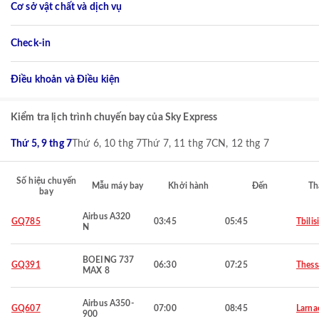
Cơ sở vật chất và dịch vụ
Check-in
Điều khoản và Điều kiện
Kiểm tra lịch trình chuyến bay của Sky Express
Thứ 5, 9 thg 7
Thứ 6, 10 thg 7
Thứ 7, 11 thg 7
CN, 12 thg 7
Số hiệu chuyến
Mẫu máy bay
Khởi hành
Đến
Th
bay
Airbus A320
GQ785
03:45
05:45
Tbilisi
N
BOEING 737
GQ391
06:30
07:25
Thess
MAX 8
Airbus A350-
GQ607
07:00
08:45
Larna
900