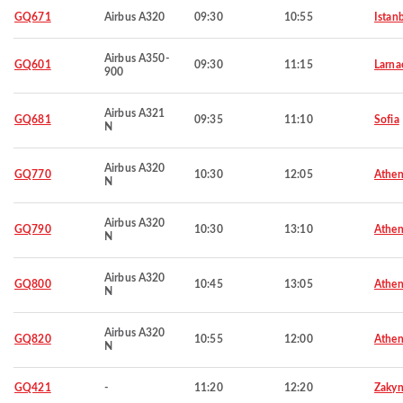
GQ671
Airbus A320
09:30
10:55
Istan
Airbus A350-
GQ601
09:30
11:15
Larna
900
Airbus A321
GQ681
09:35
11:10
Sofia
N
Airbus A320
GQ770
10:30
12:05
Athen
N
Airbus A320
GQ790
10:30
13:10
Athen
N
Airbus A320
GQ800
10:45
13:05
Athen
N
Airbus A320
GQ820
10:55
12:00
Athen
N
GQ421
-
11:20
12:20
Zakyn