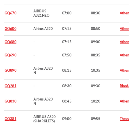
AIRBUS
GQ670
07:00
08:30
Athen
A321NEO
GQ600
Airbus A320
07:15
08:50
Athen
GQ680
-
07:15
09:00
Athen
GQ690
-
07:50
08:35
Athen
Airbus A320
GQ890
08:15
10:35
Athen
N
GQ281
-
08:30
09:30
Rhod
Airbus A320
GQ830
08:45
10:20
Athen
N
AIRBUS A320
GQ381
09:00
09:55
Thess
(SHARKLETS)