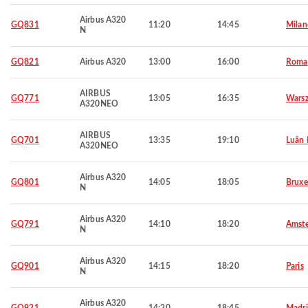
Airbus A320
GQ831
11:20
14:45
Milan
N
GQ821
Airbus A320
13:00
16:00
Roma
AIRBUS
GQ771
13:05
16:35
Wars
A320NEO
AIRBUS
GQ701
13:35
19:10
Luân
A320NEO
Airbus A320
GQ801
14:05
18:05
Bruxe
N
Airbus A320
GQ791
14:10
18:20
Amst
N
Airbus A320
GQ901
14:15
18:20
Paris
N
Airbus A320