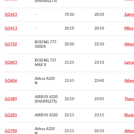
(SHARKLETS)
GQ423
-
19:30
20:30
Zakyn
GQ413
-
20:10
20:50
Milos
BOEING 777-
GQ720
20:30
22:30
Athen
300ER
BOEING 737
GQ603
21:25
23:10
Larna
MAX 8
Airbus A320
GQ606
21:55
23:40
Athen
N
AIRBUS A320
GQ389
22:10
23:05
Thess
(SHARKLETS)
GQ285
AIRBUS A320
22:15
23:15
Rhod
Airbus A320
GQ780
23:15
02:50
Athen
N