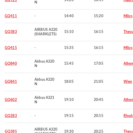
GQ921
14:20
18:45
Madr
N
GQ411
-
14:40
15:20
Milos
AIRBUS A320
GQ383
15:10
16:15
Thess
(SHARKLETS)
GQ415
-
15:35
16:15
Milos
Airbus A320
GQ840
15:45
17:05
Athen
N
Airbus A320
GQ841
18:05
21:05
Wien
N
Airbus A321
GQ602
19:10
20:45
Athen
N
GQ283
-
19:15
20:15
Rhod
AIRBUS A320
GQ385
19:30
20:25
Thess