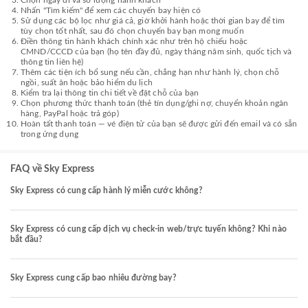
Chọn ngày đi và số lượng hành khách
Nhấn "Tìm kiếm" để xem các chuyến bay hiện có
Sử dụng các bộ lọc như giá cả, giờ khởi hành hoặc thời gian bay để tìm
tùy chọn tốt nhất, sau đó chọn chuyến bay bạn mong muốn
Điền thông tin hành khách chính xác như trên hộ chiếu hoặc
CMND/CCCD của bạn (họ tên đầy đủ, ngày tháng năm sinh, quốc tịch và
thông tin liên hệ)
Thêm các tiện ích bổ sung nếu cần, chẳng hạn như hành lý, chọn chỗ
ngồi, suất ăn hoặc bảo hiểm du lịch
Kiểm tra lại thông tin chi tiết về đặt chỗ của bạn
Chọn phương thức thanh toán (thẻ tín dụng/ghi nợ, chuyển khoản ngân
hàng, PayPal hoặc trả góp)
Hoàn tất thanh toán — vé điện tử của bạn sẽ được gửi đến email và có sẵn
trong ứng dụng
FAQ về Sky Express
Sky Express có cung cấp hành lý miễn cước không?
Sky Express có cung cấp dịch vụ check-in web/trực tuyến không? Khi nào
bắt đầu?
Sky Express cung cấp bao nhiêu đường bay?