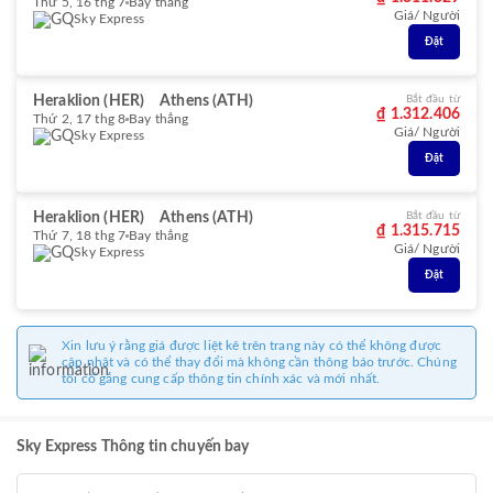
Thứ 5, 16 thg 7
Bay thẳng
Giá/ Người
Sky Express
Đặt
Heraklion (HER)
Athens (ATH)
Bắt đầu từ
₫ 1.312.406
Thứ 2, 17 thg 8
Bay thẳng
Giá/ Người
Sky Express
Đặt
Heraklion (HER)
Athens (ATH)
Bắt đầu từ
₫ 1.315.715
Thứ 7, 18 thg 7
Bay thẳng
Giá/ Người
Sky Express
Đặt
Xin lưu ý rằng giá được liệt kê trên trang này có thể không được
cập nhật và có thể thay đổi mà không cần thông báo trước. Chúng
tôi cố gắng cung cấp thông tin chính xác và mới nhất.
Sky Express Thông tin chuyến bay