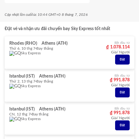
Cập nhật lần cuối
lúc 10:44 GMT+0 8 tháng 7, 2026
Đặt vé và nhận ưu đãi chuyến bay Sky Express tốt nhất
Rhodes (RHO)
Athens (ATH)
Bắt đầu từ
₫ 1.078.114
Thứ 6, 10 thg 7
Bay thẳng
Giá/ Người
Sky Express
Đặt
Istanbul (IST)
Athens (ATH)
Bắt đầu từ
₫ 991.878
Thứ 2, 13 thg 7
Bay thẳng
Giá/ Người
Sky Express
Đặt
Istanbul (IST)
Athens (ATH)
Bắt đầu từ
₫ 991.878
CN, 12 thg 7
Bay thẳng
Giá/ Người
Sky Express
Đặt