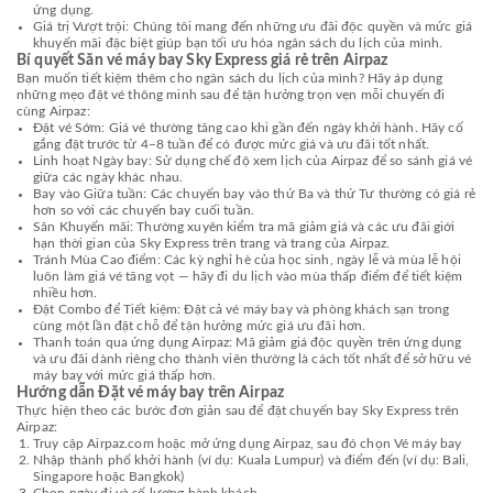
ứng dụng.
Giá trị Vượt trội: Chúng tôi mang đến những ưu đãi độc quyền và mức giá
khuyến mãi đặc biệt giúp bạn tối ưu hóa ngân sách du lịch của mình.
Bí quyết Săn vé máy bay Sky Express giá rẻ trên Airpaz
Bạn muốn tiết kiệm thêm cho ngân sách du lịch của mình? Hãy áp dụng
những mẹo đặt vé thông minh sau để tận hưởng trọn vẹn mỗi chuyến đi
cùng Airpaz:
Đặt vé Sớm: Giá vé thường tăng cao khi gần đến ngày khởi hành. Hãy cố
gắng đặt trước từ 4–8 tuần để có được mức giá và ưu đãi tốt nhất.
Linh hoạt Ngày bay: Sử dụng chế độ xem lịch của Airpaz để so sánh giá vé
giữa các ngày khác nhau.
Bay vào Giữa tuần: Các chuyến bay vào thứ Ba và thứ Tư thường có giá rẻ
hơn so với các chuyến bay cuối tuần.
Săn Khuyến mãi: Thường xuyên kiểm tra mã giảm giá và các ưu đãi giới
hạn thời gian của Sky Express trên trang và trang của Airpaz.
Tránh Mùa Cao điểm: Các kỳ nghỉ hè của học sinh, ngày lễ và mùa lễ hội
luôn làm giá vé tăng vọt — hãy đi du lịch vào mùa thấp điểm để tiết kiệm
nhiều hơn.
Đặt Combo để Tiết kiệm: Đặt cả vé máy bay và phòng khách sạn trong
cùng một lần đặt chỗ để tận hưởng mức giá ưu đãi hơn.
Thanh toán qua ứng dụng Airpaz: Mã giảm giá độc quyền trên ứng dụng
và ưu đãi dành riêng cho thành viên thường là cách tốt nhất để sở hữu vé
máy bay với mức giá thấp hơn.
Hướng dẫn Đặt vé máy bay trên Airpaz
Thực hiện theo các bước đơn giản sau để đặt chuyến bay Sky Express trên
Airpaz:
Truy cập Airpaz.com hoặc mở ứng dụng Airpaz, sau đó chọn Vé máy bay
Nhập thành phố khởi hành (ví dụ: Kuala Lumpur) và điểm đến (ví dụ: Bali,
Singapore hoặc Bangkok)