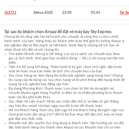
GQ721
Airbus A320
23:30
01:45
Tel Av
Tại sao du khách chọn Airpaz để đặt vé máy bay Sky Express
Chúng tôi tin rằng việc lên kế hoạch cho chuyến đi cũng thú vị như chính
hành trình của bạn. Hàng triệu du khách trên toàn thế giới tin tưởng Airpaz vì
trải nghiệm đặt vé liền mạch và tiết kiệm. Dưới đây là những lợi ích bạn sẽ
nhận được khi đặt vé với chúng tôi:
Tìm kiếm Nhanh chóng & Dễ dàng: Lọc và so sánh các chuyến bay theo
giá cả, lịch trình, thời gian bay và điểm dừng — tất cả chỉ trong một lần tìm
kiếm.
Tiện ích bổ sung Dễ dàng: Thêm hành lý ký gửi, chọn chỗ ngồi, đặt trước
suất ăn hoặc mua bảo hiểm du lịch cho chuyến bay của bạn.
Tùy chọn Hạng vé: Bạn đang tìm kiếm trải nghiệm sang trọng hơn? Chúng
tôi cung cấp đa dạng các lựa chọn hạng vé từ phổ thông đến hạng nhất để
mang lại trải nghiệm bay đẳng cấp hơn.
Đa dạng Phương thức Thanh toán: Lựa chọn từ thẻ tín dụng/ghi nợ,
chuyển khoản ngân hàng, PayPal, ví điện tử và nhiều phương thức thanh
toán nội địa phổ biến khác.
Xác nhận Vé Liền mạch: Nhận xác nhận đặt chỗ & vé điện tử gửi thẳng
vào hộp thư email của bạn ngay sau khi hoàn tất thanh toán.
Hỗ trợ Khách hàng Toàn cầu: Đội ngũ hỗ trợ khách hàng đa ngôn ngữ của
chúng tôi luôn sẵn sàng 24/7 để hỗ trợ bạn thay đổi đặt chỗ, hủy vé hoặc
giải đáp mọi thắc mắc.
Khuyến mãi độc quyền cho ứng dụng & thành viên: Tận hưởng các ưu đãi
đặc biệt dành riêng cho thành viên Airpaz và các khuyến mãi chỉ có trên