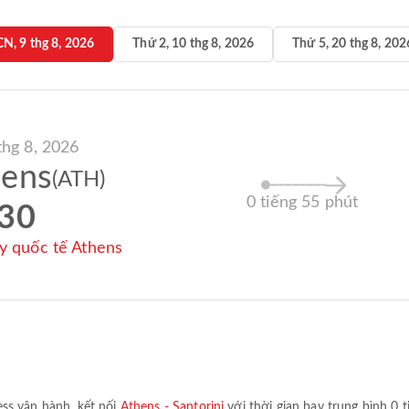
CN, 9 thg 8, 2026
Thứ 2, 10 thg 8, 2026
Thứ 5, 20 thg 8, 202
thg 8, 2026
hens
(ATH)
0 tiếng 55 phút
:30
y quốc tế Athens
ess
vận hành, kết nối
Athens - Santorini
với thời gian bay trung bình
0 t