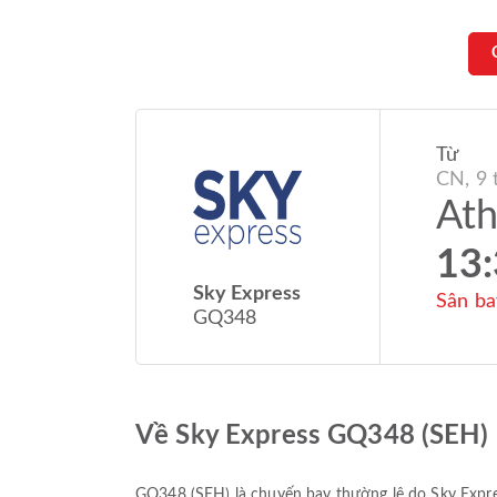
Từ
CN, 9 
At
13
Sky Express
Sân ba
GQ348
Về Sky Express GQ348 (SEH)
GQ348
(
SEH
) là chuyến bay thường lệ do
Sky Expr