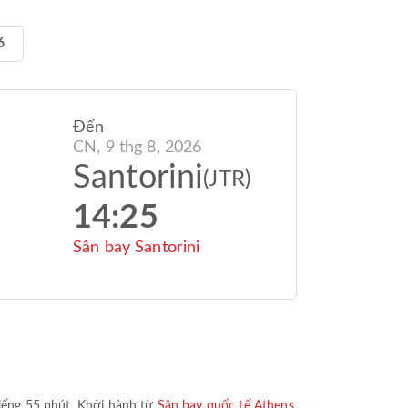
6
Đến
CN, 9 thg 8, 2026
Santorini
(JTR)
14:25
Sân bay Santorini
iếng 55 phút
. Khởi hành từ
Sân bay quốc tế Athens