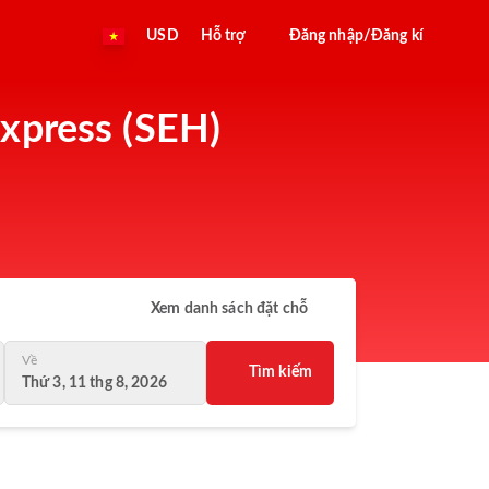
USD
Hỗ trợ
Đăng nhập/Đăng kí
Express (SEH)
Xem danh sách đặt chỗ
Về
Tìm kiếm
Thứ 3, 11 thg 8, 2026