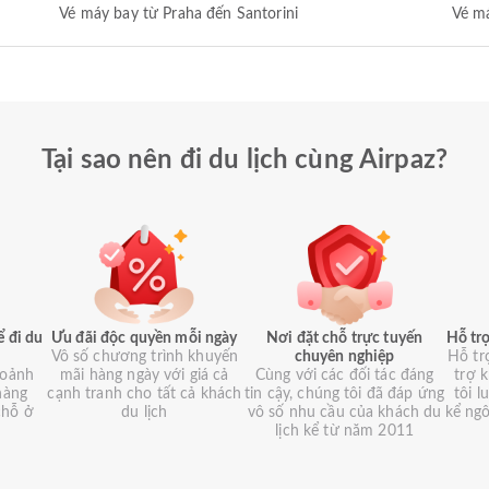
Vé máy bay từ Praha đến Santorini
Vé má
Tại sao nên đi du lịch cùng Airpaz?
ể đi du
Ưu đãi độc quyền mỗi ngày
Nơi đặt chỗ trực tuyến
Hỗ trợ
Vô số chương trình khuyến
chuyên nghiệp
Hỗ tr
hoảnh
mãi hàng ngày với giá cả
Cùng với các đối tác đáng
trợ 
hàng
cạnh tranh cho tất cả khách
tin cậy, chúng tôi đã đáp ứng
tôi 
chỗ ở
du lịch
vô số nhu cầu của khách du
kể ng
lịch kể từ năm 2011