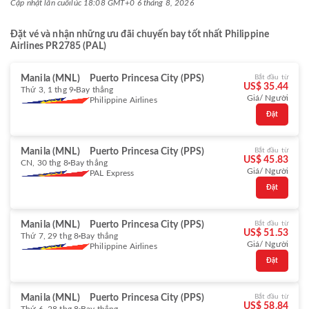
Cập nhật lần cuối
lúc 18:08 GMT+0 6 tháng 8, 2026
Đặt vé và nhận những ưu đãi chuyến bay tốt nhất Philippine
Airlines PR2785 (PAL)
Manila (MNL)
Puerto Princesa City (PPS)
Bắt đầu từ
US$ 35.44
Thứ 3, 1 thg 9
Bay thẳng
Giá/ Người
Philippine Airlines
Đặt
Manila (MNL)
Puerto Princesa City (PPS)
Bắt đầu từ
US$ 45.83
CN, 30 thg 8
Bay thẳng
Giá/ Người
PAL Express
Đặt
Manila (MNL)
Puerto Princesa City (PPS)
Bắt đầu từ
US$ 51.53
Thứ 7, 29 thg 8
Bay thẳng
Giá/ Người
Philippine Airlines
Đặt
Manila (MNL)
Puerto Princesa City (PPS)
Bắt đầu từ
US$ 58.84