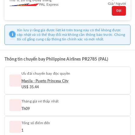
Thứ 6, 28 thg 8
Bay thẳng
Giá/ Người
PAL Express
Đặt
Xin lưu ý rằng giá được liệt kê trên trang này có thể không được
cập nhật và có thể thay đổi mà không cần thông báo trước. Chúng
tôi cố gắng cung cấp thông tin chính xác và mới nhất.
Thông tin chuyến bay Philippine Airlines PR2785 (PAL)
Ưu đãi chuyến bay độc quyền
Manila - Puerto Princesa City
US$ 35.44
Tháng giá vé thấp nhất
Th09
Tổng số điểm đến
1