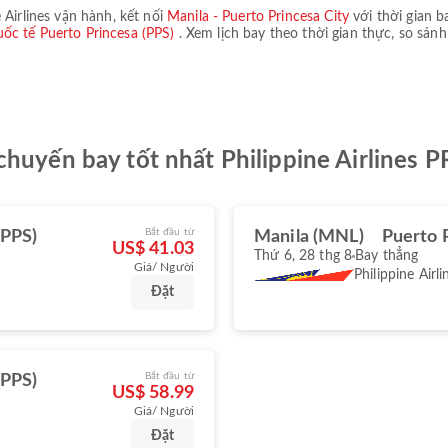
 Airlines
vận hành, kết nối
Manila - Puerto Princesa City
với thời gian b
ốc tế Puerto Princesa (PPS)
. Xem lịch bay theo thời gian thực, so sánh
chuyến bay tốt nhất Philippine Airlines 
Bắt đầu từ
(PPS)
Manila (MNL)
Puerto 
US$ 41.03
Thứ 6, 28 thg 8
Bay thẳng
Giá/ Người
Philippine Airli
Đặt
Bắt đầu từ
(PPS)
US$ 58.99
Giá/ Người
Đặt