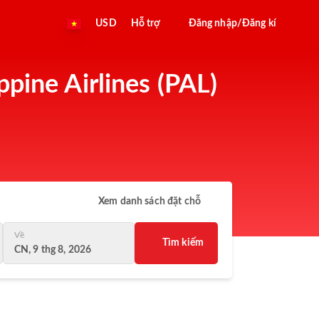
USD
Hỗ trợ
Đăng nhập/Đăng kí
pine Airlines (PAL)
Xem danh sách đặt chỗ
Về
Tìm kiếm
CN, 9 thg 8, 2026