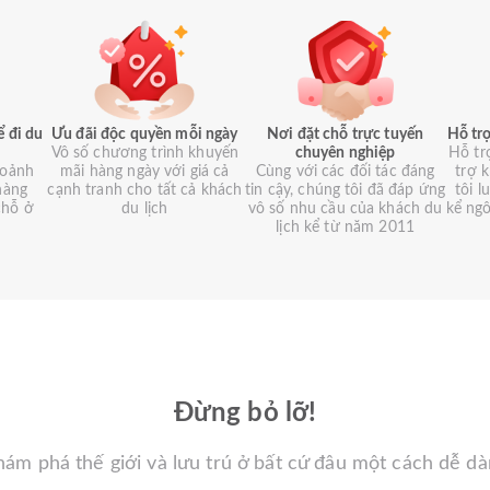
ể đi du
Ưu đãi độc quyền mỗi ngày
Nơi đặt chỗ trực tuyến
Hỗ trợ
Vô số chương trình khuyến
chuyên nghiệp
Hỗ tr
hoảnh
mãi hàng ngày với giá cả
Cùng với các đối tác đáng
trợ 
hàng
cạnh tranh cho tất cả khách
tin cậy, chúng tôi đã đáp ứng
tôi 
chỗ ở
du lịch
vô số nhu cầu của khách du
kể ng
lịch kể từ năm 2011
Đừng bỏ lỡ!
ám phá thế giới và lưu trú ở bất cứ đâu một cách dễ d