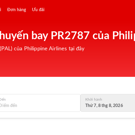
i
Đơn hàng
Ưu đãi
chuyến bay PR2787 của Philip
AL) của Philippine Airlines tại đây
Đến
Khởi hành
Thứ 7, 8 thg 8, 2026