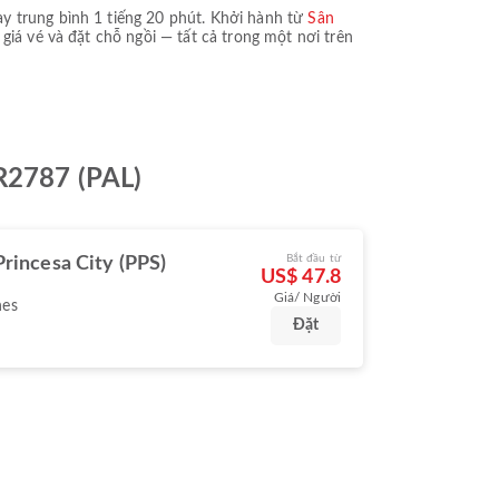
ay trung bình
1 tiếng 20 phút
. Khởi hành từ
Sân
 giá vé và đặt chỗ ngồi — tất cả trong một nơi trên
PR2787 (PAL)
Bắt đầu từ
Princesa City (PPS)
US$ 47.8
Giá/ Người
nes
Đặt