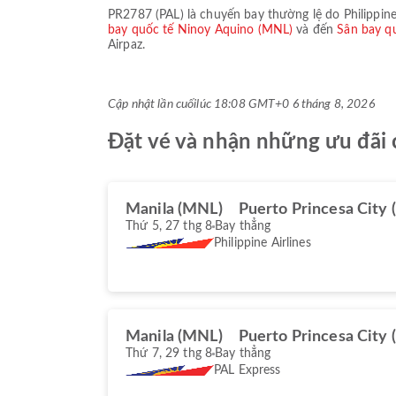
PR2787
(
PAL
) là chuyến bay thường lệ do
Philippine
bay quốc tế Ninoy Aquino (MNL)
và đến
Sân bay qu
Airpaz.
Cập nhật lần cuối
lúc 18:08 GMT+0 6 tháng 8, 2026
Đặt vé và nhận những ưu đãi 
Manila (MNL)
Puerto Princesa City 
Thứ 5, 27 thg 8
Bay thẳng
Philippine Airlines
Manila (MNL)
Puerto Princesa City 
Thứ 7, 29 thg 8
Bay thẳng
PAL Express