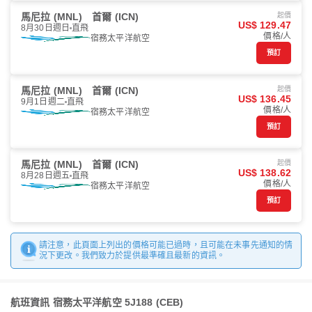
馬尼拉 (MNL)
首爾 (ICN)
起價
US$ 129.47
8月30日週日
直飛
價格/人
宿務太平洋航空
預訂
馬尼拉 (MNL)
首爾 (ICN)
起價
US$ 136.45
9月1日週二
直飛
價格/人
宿務太平洋航空
預訂
馬尼拉 (MNL)
首爾 (ICN)
起價
US$ 138.62
8月28日週五
直飛
價格/人
宿務太平洋航空
預訂
請注意，此頁面上列出的價格可能已過時，且可能在未事先通知的情
況下更改。我們致力於提供最準確且最新的資訊。
航班資訊 宿務太平洋航空 5J188 (CEB)