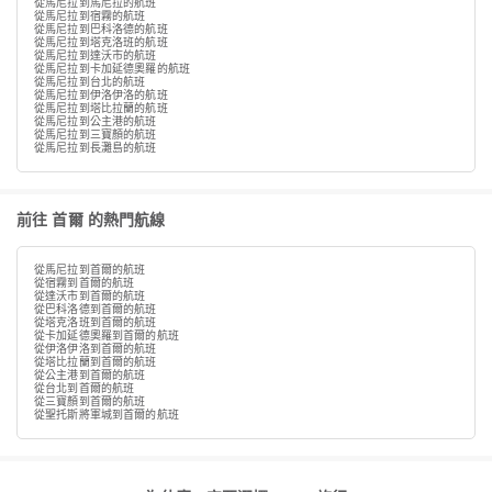
從馬尼拉到馬尼拉的航班
從馬尼拉到宿霧的航班
從馬尼拉到巴科洛德的航班
從馬尼拉到塔克洛班的航班
從馬尼拉到達沃市的航班
從馬尼拉到卡加延德奧羅的航班
從馬尼拉到台北的航班
從馬尼拉到伊洛伊洛的航班
從馬尼拉到塔比拉蘭的航班
從馬尼拉到公主港的航班
從馬尼拉到三寶顏的航班
從馬尼拉到長灘島的航班
前往 首爾 的熱門航線
從馬尼拉到首爾的航班
從宿霧到首爾的航班
從達沃市到首爾的航班
從巴科洛德到首爾的航班
從塔克洛班到首爾的航班
從卡加延德奧羅到首爾的航班
從伊洛伊洛到首爾的航班
從塔比拉蘭到首爾的航班
從公主港到首爾的航班
從台北到首爾的航班
從三寶顏到首爾的航班
從聖托斯將軍城到首爾的航班