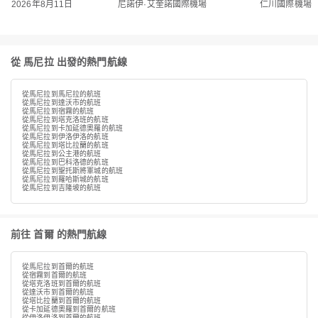
2026年8月11日
尼諾伊·艾奎諾國際機場
仁川國際機場
從 馬尼拉 出發的熱門航線
從馬尼拉到馬尼拉的航班
從馬尼拉到達沃市的航班
從馬尼拉到宿霧的航班
從馬尼拉到塔克洛班的航班
從馬尼拉到卡加延德奧羅的航班
從馬尼拉到伊洛伊洛的航班
從馬尼拉到塔比拉蘭的航班
從馬尼拉到公主港的航班
從馬尼拉到巴科洛德的航班
從馬尼拉到聖托斯將軍城的航班
從馬尼拉到羅哈斯城的航班
從馬尼拉到吉隆坡的航班
前往 首爾 的熱門航線
從馬尼拉到首爾的航班
從宿霧到首爾的航班
從塔克洛班到首爾的航班
從達沃市到首爾的航班
從塔比拉蘭到首爾的航班
從卡加延德奧羅到首爾的航班
從伊洛伊洛到首爾的航班