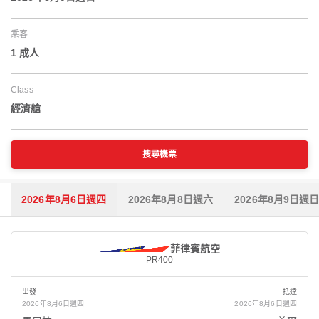
乘客
1 成人
Class
經濟艙
搜尋機票
2026年8月6日週四
2026年8月8日週六
2026年8月9日週
菲律賓航空
PR400
出發
抵達
2026年8月6日週四
2026年8月6日週四