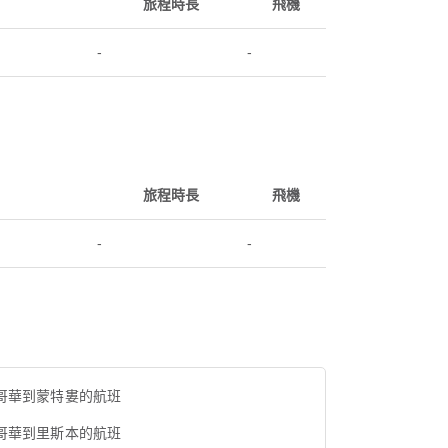
旅程時長
飛機
-
-
旅程時長
飛機
-
-
哥華到蒙特婁的航班
哥華到里斯本的航班