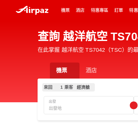
機票
酒店
特惠專區
訂單
特惠
查詢 越洋航空 TS70
在此掌握 越洋航空 TS7042（TSC）
機票
酒店
來回
1 乘客
經濟艙
出發