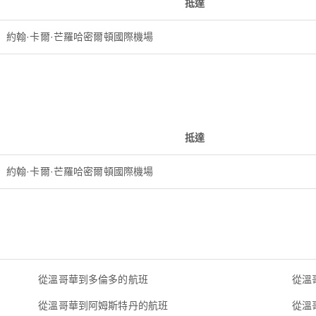
抵達
約翰·卡爾·芒羅哈密爾頓國際機場
抵達
約翰·卡爾·芒羅哈密爾頓國際機場
從溫哥華到多倫多的航班
從溫
從溫哥華到阿姆斯特丹的航班
從溫