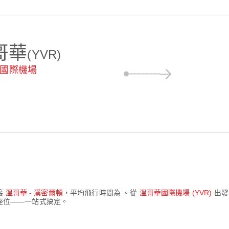
哥華
(YVR)
國際機場
接
溫哥華 - 漢密爾頓
，平均飛行時間為
。從
溫哥華國際機場 (YVR)
出
訂座位——一站式搞定。