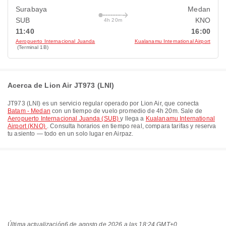
Surabaya
Medan
SUB
KNO
4h 20m
11:40
16:00
Aeropuerto Internacional Juanda
Kualanamu International Airport
(Terminal 1B)
Acerca de Lion Air JT973 (LNI)
JT973
(
LNI
) es un servicio regular operado por
Lion Air
, que conecta
Batam - Medan
con un tiempo de vuelo promedio de
4h 20m
. Sale de
Aeropuerto Internacional Juanda (SUB)
y llega a
Kualanamu International
Airport (KNO)
. Consulta horarios en tiempo real, compara tarifas y reserva
tu asiento — todo en un solo lugar en Airpaz.
Última actualización
6 de agosto de 2026 a las 18:24 GMT+0