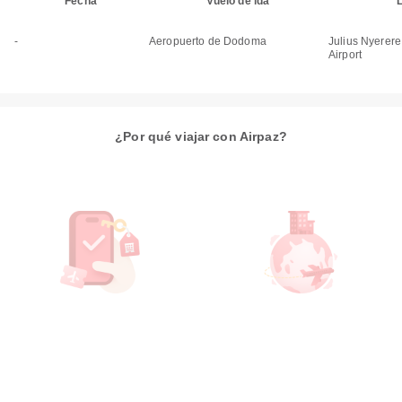
Fecha
Vuelo de ida
-
Aeropuerto de Dodoma
Julius Nyerere
Airport
¿Por qué viajar con Airpaz?