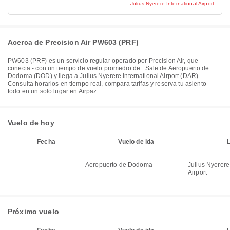
Julius Nyerere International Airport
Acerca de Precision Air PW603 (PRF)
PW603
(
PRF
) es un servicio regular operado por
Precision Air
, que
conecta
-
con un tiempo de vuelo promedio de
. Sale de
Aeropuerto de
Dodoma (DOD)
y llega a
Julius Nyerere International Airport (DAR)
.
Consulta horarios en tiempo real, compara tarifas y reserva tu asiento —
todo en un solo lugar en Airpaz.
Vuelo de hoy
Fecha
Vuelo de ida
-
Aeropuerto de Dodoma
Julius Nyerere
Airport
Próximo vuelo