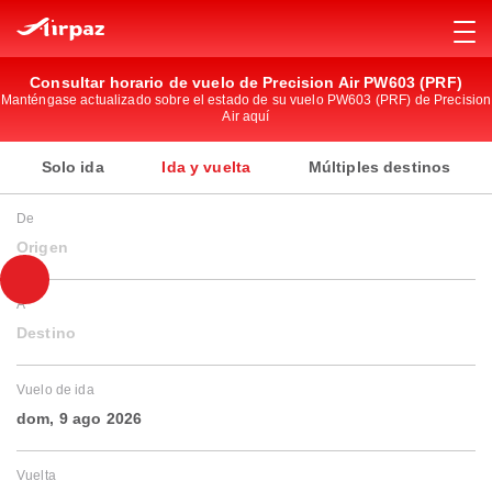
Consultar horario de vuelo de Precision Air PW603 (PRF)
Manténgase actualizado sobre el estado de su vuelo PW603 (PRF) de Precision
Air aquí
Solo ida
Ida y vuelta
Múltiples destinos
De
Origen
A
Destino
Vuelo de ida
dom, 9 ago 2026
Vuelta