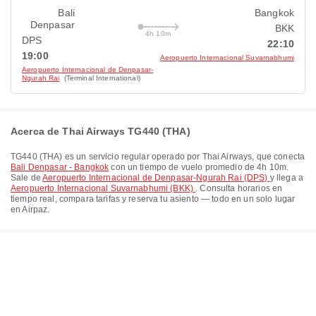
Bali
Bangkok
Denpasar
BKK
4h 10m
DPS
22:10
19:00
Aeropuerto Internacional Suvarnabhumi
Aeropuerto Internacional de Denpasar-
Ngurah Rai
(Terminal International)
Acerca de Thai Airways TG440 (THA)
TG440
(
THA
) es un servicio regular operado por
Thai Airways
, que conecta
Bali Denpasar - Bangkok
con un tiempo de vuelo promedio de
4h 10m
.
Sale de
Aeropuerto Internacional de Denpasar-Ngurah Rai (DPS)
y llega a
Aeropuerto Internacional Suvarnabhumi (BKK)
. Consulta horarios en
tiempo real, compara tarifas y reserva tu asiento — todo en un solo lugar
en Airpaz.