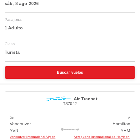
sáb, 8 ago 2026
Pasajeros
1 Adulto
Class
Turista
Buscar vuelos
Air Transat
TS7042
De
A
Vancouver
Hamilton
YVR
YHM
Vancouver International Airport
Aeropuerto Internacional de Hamilton-