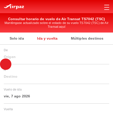
Consultar horario de vuelo de Air Transat TS7042 (TSC)
Manténgase actualizado sobre el estado de su vuelo TS7042 (TSC) de Air
Transat aquí
Solo ida
Ida y vuelta
Múltiples destinos
De
Origen
A
Destino
Vuelo de ida
vie, 7 ago 2026
Vuelta