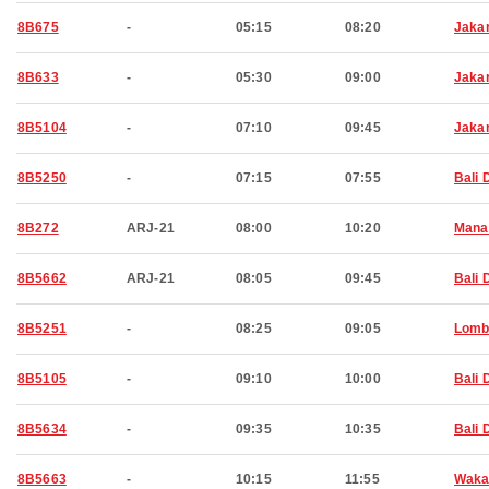
8B675
-
05:15
08:20
Jaka
8B633
-
05:30
09:00
Jaka
8B5104
-
07:10
09:45
Jaka
8B5250
-
07:15
07:55
Bali 
8B272
ARJ-21
08:00
10:20
Mana
8B5662
ARJ-21
08:05
09:45
Bali 
8B5251
-
08:25
09:05
Lomb
8B5105
-
09:10
10:00
Bali 
8B5634
-
09:35
10:35
Bali 
8B5663
-
10:15
11:55
Waka