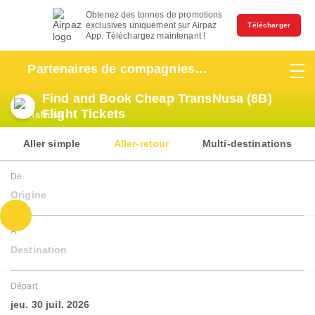
Obtenez des tonnes de promotions
exclusives uniquement sur Airpaz
Télécharger
App. Téléchargez maintenant !
Partenaires de compagnies
aériennes
Find and Book Cheap TransNusa (8B)
Flight Tickets
Aller simple
Aller-retour
Multi-destinations
De
Origine
À
Destination
Départ
jeu. 30 juil. 2026