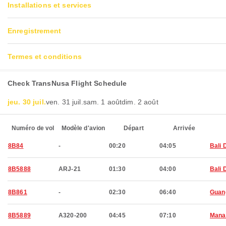
Installations et services
Enregistrement
Termes et conditions
Check TransNusa Flight Schedule
jeu. 30 juil.
ven. 31 juil.
sam. 1 août
dim. 2 août
Numéro de vol
Modèle d'avion
Départ
Arrivée
8B84
-
00:20
04:05
Bali 
8B5888
ARJ-21
01:30
04:00
Bali 
8B861
-
02:30
06:40
Guan
8B5889
A320-200
04:45
07:10
Mana