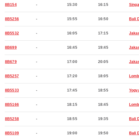
8B154
-
15:30
16:15
Sing
8B5256
-
15:55
16:50
Bali 
8B5532
-
16:05
17:15
Jaka
8B699
-
16:45
19:45
Jaka
8B679
-
17:00
20:05
Jaka
8B5257
-
17:20
18:05
Lomb
8B5533
-
17:45
18:55
Yogy
8B5166
-
18:15
18:45
Lomb
8B5258
-
18:55
19:35
Bali 
8B5109
-
19:00
19:50
Bali 