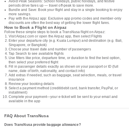
Avoid Peak Seasons: School holidays, public holidays, and festive
periods drive fares up — travel off-peak to save more.
Bundle and Save: Book your flight and stay in a single booking to enjoy
more savings.
Pay with the Airpaz app: Exclusive app promo codes and member-only
discounts are often the best way of getting the lower flight fares.
How to Book a Flight on Airpaz
Follow these simple steps to book a TransNusa flight on Airpaz:
Visit Airpaz.com or open the Airpaz app, then select Flights
Enter your departure city (e.g. Kuala Lumpur) and destination (e.g. Bali,
Singapore, or Bangkok)
Choose your travel date and number of passengers
Tap Search to see available flights
Use filters like price, departure time, or duration to find the best option,
then select your preferred flight
Fill in passenger details exactly as shown on your passport or ID (full
name, date of birth, nationality, and contact info)
Add extras if needed, such as baggage, seat selection, meals, or travel
insurance
Review your booking details
Select a payment method (credit/debit card, bank transfer, PayPal, or
installment)
Complete your payment—your e-ticket will be sent to your email and
available in the app
FAQ About TransNusa
Does TransNusa provide baggage allowance?