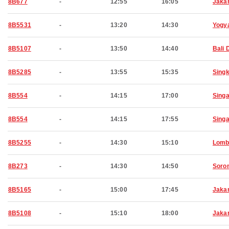
8B677
-
12:55
16:05
Jaka
8B5531
-
13:20
14:30
Yogy
8B5107
-
13:50
14:40
Bali 
8B5285
-
13:55
15:35
Sing
8B554
-
14:15
17:00
Sing
8B554
-
14:15
17:55
Sing
8B5255
-
14:30
15:10
Lomb
8B273
-
14:30
14:50
Soro
8B5165
-
15:00
17:45
Jaka
8B5108
-
15:10
18:00
Jaka