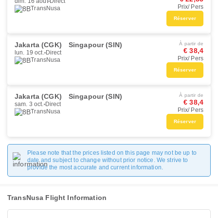
dim. 16 août
Direct
Prix/ Pers
TransNusa
Réserver
Jakarta (CGK)
Singapour (SIN)
À partir de
€ 38,4
lun. 19 oct.
Direct
Prix/ Pers
TransNusa
Réserver
Jakarta (CGK)
Singapour (SIN)
À partir de
€ 38,4
sam. 3 oct.
Direct
Prix/ Pers
TransNusa
Réserver
Please note that the prices listed on this page may not be up to
date and subject to change without prior notice. We strive to
provide the most accurate and current information.
TransNusa Flight Information