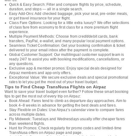
with us:
Quick & Easy Search: Filter and compare flights by price, schedule,
duration, and stops — all in a single search.
Easy Add-Ons: Add checked baggage, pick your seat, pre-order meals,
or get travel insurance for your flight.
Class Fare Options: Looking for a little extra luxury? We offer selections
of class fare from economy to first class for a more premium flight
experience.
Multiple Payment Methods: Choose from credit/debit cards, bank
transfers, PayPal, e-wallet, and many popular local payment options.
Seamless Ticket Confirmation: Get your booking confirmation & ticket
delivered to your email inbox after the payment is complete.
Global Customer Support: Our multilingual customer support team is
ready 24/7 to assist you with booking modifications, cancellations, or
any questions.
Exclusive app & member promos: Enjoy special deals designed for
Airpaz members and app-only offers.
Exceptional Value: We secure exclusive deals and special promotional
rates to let you get the most out of your travel budget.
Tips to Find Cheap TransNusa Flights on Airpaz
Want to save your travel budget even further? Follow these smart booking
tips to get the most out of every trip on Airpaz:
Book Ahead: Fares tend to climb as departure day approaches. Aim to
book 4–8 weeks in advance for getting the best deals and fares.
Stay Flexible on Dates: Use Airpaz’s calendar view to compare fares
across multiple dates.
Fly Midweek: Tuesdays and Wednesdays usually offer cheaper fares
than weekend flights.
Hunt for Promos: Check regularly for promo codes and limited-time
TransNusa offers on Airpaz page and page.