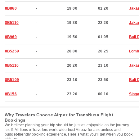
8B860
-
19:00
01:20
Jaka
8B5110
-
19:30
22:20
Jaka
8B969
-
19:50
01:05
Bali 
8B5259
-
20:00
20:25
Lomb
8B5110
-
20:20
23:10
Jaka
8B5109
-
23:10
23:50
Bali 
8B156
-
23:20
00:10
Sing
Why Travelers Choose Airpaz for TransNusa Flight
Bookings
We believe planning your trip should be just as enjoyable as the journey
itself. Millions of travelers worldwide trust Airpaz for a seamless and
budget-friendly booking experience. Here’s what you’ll get when you book