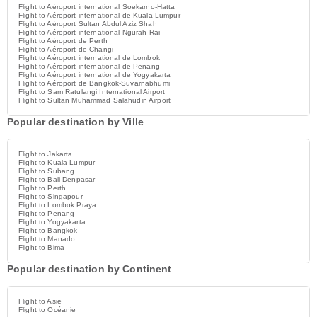
Flight to Aéroport international Soekarno-Hatta
Flight to Aéroport international de Kuala Lumpur
Flight to Aéroport Sultan Abdul Aziz Shah
Flight to Aéroport international Ngurah Rai
Flight to Aéroport de Perth
Flight to Aéroport de Changi
Flight to Aéroport international de Lombok
Flight to Aéroport international de Penang
Flight to Aéroport international de Yogyakarta
Flight to Aéroport de Bangkok-Suvarnabhumi
Flight to Sam Ratulangi International Airport
Flight to Sultan Muhammad Salahudin Airport
Popular destination by Ville
Flight to Jakarta
Flight to Kuala Lumpur
Flight to Subang
Flight to Bali Denpasar
Flight to Perth
Flight to Singapour
Flight to Lombok Praya
Flight to Penang
Flight to Yogyakarta
Flight to Bangkok
Flight to Manado
Flight to Bima
Popular destination by Continent
Flight to Asie
Flight to Océanie