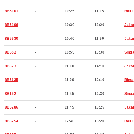
8B5101
-
10:25
11:15
Bali 
8B5106
-
10:30
13:20
Jaka
8B5530
-
10:40
11:50
Jaka
8B552
-
10:55
13:30
Sing
8B673
-
11:00
14:10
Jaka
8B5635
-
11:00
12:10
Bima
8B152
-
11:45
12:30
Sing
8B5286
-
11:45
13:25
Jaka
8B5254
-
12:40
13:20
Bali 