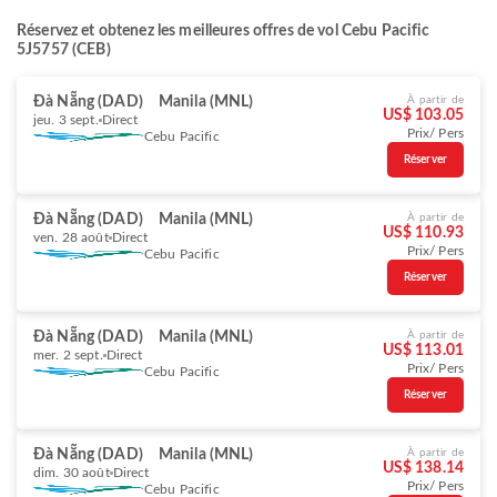
Réservez et obtenez les meilleures offres de vol Cebu Pacific
5J5757 (CEB)
Đà Nẵng (DAD)
Manila (MNL)
À partir de
US$ 103.05
jeu. 3 sept.
Direct
Prix/ Pers
Cebu Pacific
Réserver
Đà Nẵng (DAD)
Manila (MNL)
À partir de
US$ 110.93
ven. 28 août
Direct
Prix/ Pers
Cebu Pacific
Réserver
Đà Nẵng (DAD)
Manila (MNL)
À partir de
US$ 113.01
mer. 2 sept.
Direct
Prix/ Pers
Cebu Pacific
Réserver
Đà Nẵng (DAD)
Manila (MNL)
À partir de
US$ 138.14
dim. 30 août
Direct
Prix/ Pers
Cebu Pacific