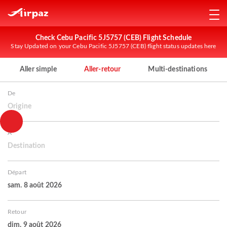
Check Cebu Pacific 5J5757 (CEB) Flight Schedule
Stay Updated on your Cebu Pacific 5J5757 (CEB) flight status updates here
Aller simple
Aller-retour
Multi-destinations
De
Origine
À
Destination
Départ
sam. 8 août 2026
Retour
dim. 9 août 2026