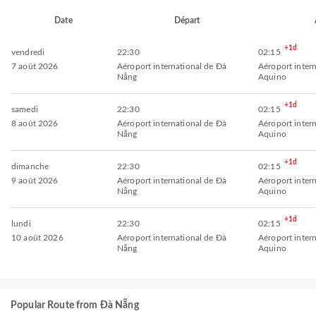
Date
Départ
+1d
vendredi
22:30
02:15
7 août 2026
Aéroport international de Đà
Aéroport inter
Nẵng
Aquino
+1d
samedi
22:30
02:15
8 août 2026
Aéroport international de Đà
Aéroport inter
Nẵng
Aquino
+1d
dimanche
22:30
02:15
9 août 2026
Aéroport international de Đà
Aéroport inter
Nẵng
Aquino
+1d
lundi
22:30
02:15
10 août 2026
Aéroport international de Đà
Aéroport inter
Nẵng
Aquino
Popular Route from Đà Nẵng