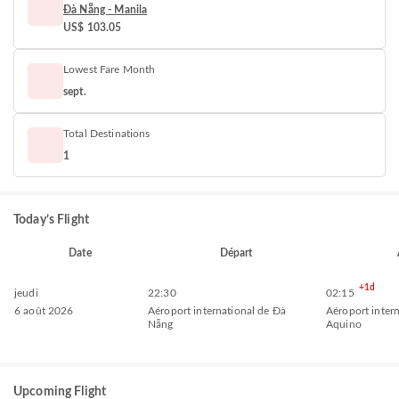
Đà Nẵng - Manila
US$ 103.05
Lowest Fare Month
sept.
Total Destinations
1
Today’s Flight
Date
Départ
+1d
jeudi
22:30
02:15
6 août 2026
Aéroport international de Đà
Aéroport inter
Nẵng
Aquino
Upcoming Flight