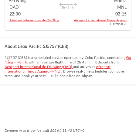
Đà Nẵng
Manila
DAD
MNL
2h 45min
22:30
02:15
Aéroport international de Đà Nẵng
Aéroport international Ninoy Aquino
(Terminal 3)
About Cebu Pacific 5J5757 (CEB)
5J5757
(
CEB
) is a scheduled service operated by
Cebu Pacific
, connecting
Đà
Nẵng - Manila
with an average flight time of
2h 45min
. It departs from
Aéroport international de Đà Nẵng (DAD)
and arrives at
Aéroport
international Ninoy Aquino (MNL)
. Browse real-time schedules, compare
fares, and book your seat — all in one place on Airpaz.
Dernière mise à jour le
6 août 2026 à 18:42 UTC+0